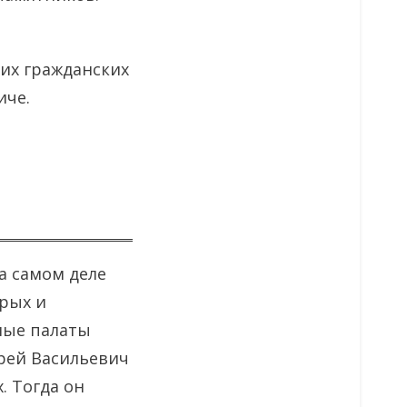
ших гражданских
иче.
а самом деле
орых и
мые палаты
дрей Васильевич
. Тогда он