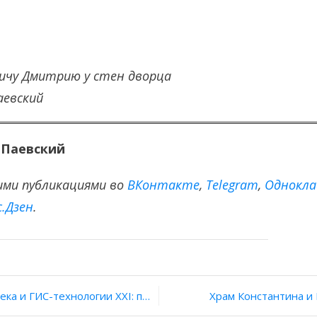
ичу Дмитрию у стен дворца
аевский
 Паевский
ими публикациями во
ВКонтакте
,
Тelegram
,
Однокла
с.Дзен
.
ия
гии XXI: под Суздалем обнаружен средневековый могильник
Храм Константина и