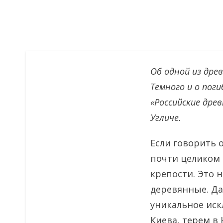
Об одной из дре
Темного и о пог
«Российские дре
Угличе.
Если говорить 
почти целиком 
крепости. Это 
деревянные. Да
уникальное иск
Киева, терем в