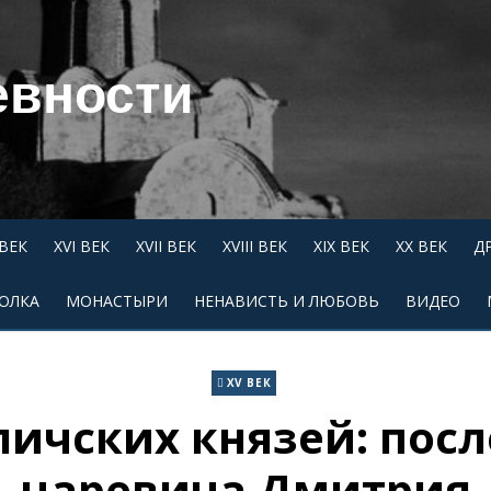
евности
 ВЕК
XVI ВЕК
XVII ВЕК
XVIII ВЕК
XIX ВЕК
XX ВЕК
Д
ОЛКА
МОНАСТЫРИ
НЕНАВИСТЬ И ЛЮБОВЬ
ВИДЕО
XV ВЕК
личских князей: пос
царевича Дмитрия