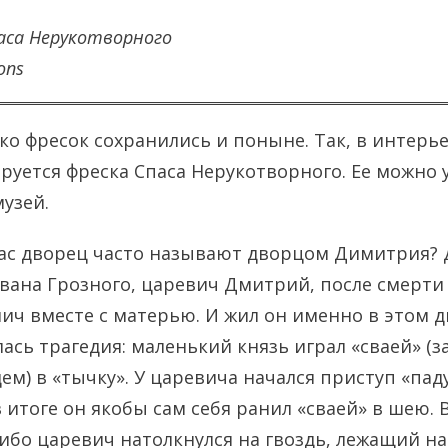
паса Нерукотворного
ons
ько фресок сохранились и поныне. Так, в интерь
руется фреска Спаса Нерукотворного. Ее можно у
музей.
ас дворец часто называют дворцом Димитрия? 
ана Грозного, царевич Дмитрий, после смерти
лич вместе с матерью. И жил он именно в этом д
илась трагедия: маленький князь играл «сваей» 
ем) в «тычку». У царевича начался приступ «пад
в итоге он якобы сам себя ранил «сваей» в шею.
ибо царевич натолкнулся на гвоздь, лежащий на 