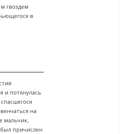
ым гвоздем
 бьющегося в
стия
я и потянулась
 спасшегося
 венчаться на
е мальчик,
у был причислен