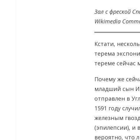
Зал с фреской С
Wikimedia Comm
Кстати, нескол
терема экспони
тереме сейчас 
Почему же сейч
младший сын Ив
отправлен в Уг
1591 году случ
железным гвозд
(эпилепсии), и 
вероятно, что л