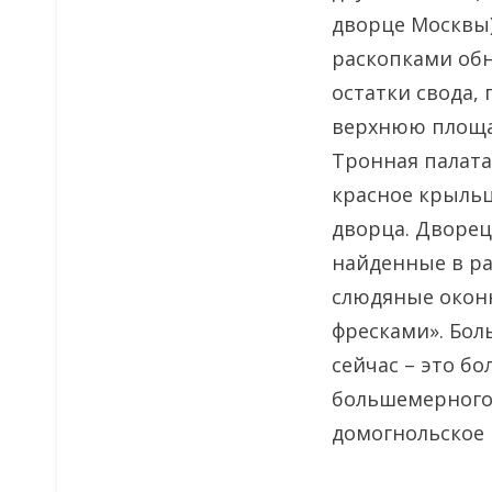
дворце Москвы)
раскопками обн
остатки свода,
верхнюю площа
Тронная палата
красное крыльц
дворца. Дворец
найденные в ра
слюдяные окон
фресками». Бол
сейчас – это бо
большемерного 
домогнольское 