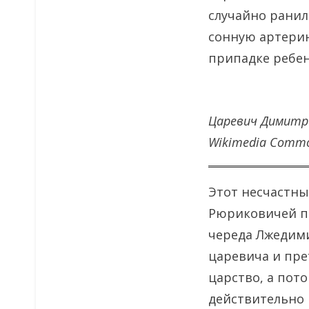
случайно ранил
сонную артерию
припадке ребен
Царевич Димитри
Wikimedia Comm
Этот несчастный
Рюриковичей пр
череда Лжедими
царевича и пре
царство, а пот
действительно 