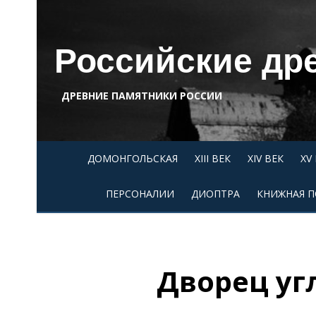
Skip
to
content
Российские др
ДРЕВНИЕ ПАМЯТНИКИ РОССИИ
ДОМОНГОЛЬСКАЯ
XIII ВЕК
XIV ВЕК
XV
ПЕРСОНАЛИИ
ДИОПТРА
КНИЖНАЯ П
Дворец уг