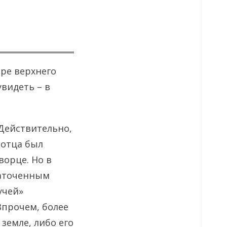
ере верхнего
видеть – в
Действительно,
 отца был
ворце. Но в
(заточенным
учей»
 Впрочем, более
земле, либо его