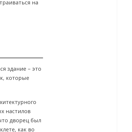
страиваться на
ся здание – это
ек, которые
рхитектурного
ых настилов
что дворец был
лете, как во