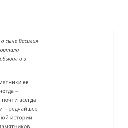
 о сыне Василия
портала
обывал и в
мятники ее
ногда –
 почти всегда
м – редчайшее,
ьной истории
 памятников.