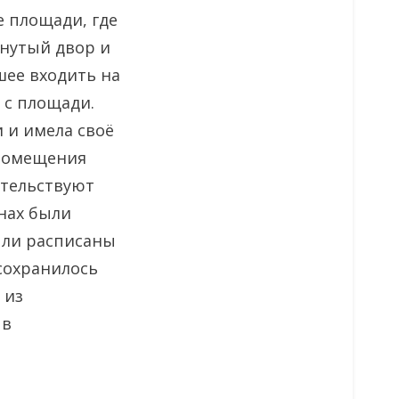
е площади, где
нутый двор и
шее входить на
 с площади.
 и имела своё
 помещения
етельствуют
нах были
ыли расписаны
сохранилось
 из
 в