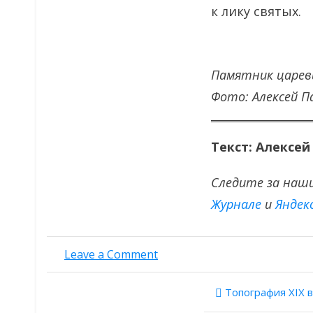
к лику святых.
Памятник царев
Фото: Алексей П
Текст: Алексей
Следите за наш
Журнале
и
Яндек
on
Leave a Comment
Дворец
угличских
Навигац
Топография XIX века и ГИС-техноло
князей:
последний