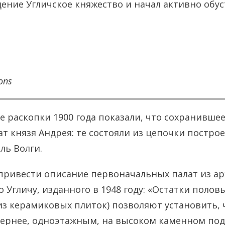
дение Угличское княжество и начал активно обу
ons
е раскопки 1900 года показали, что сохранившее
ат князя Андрея: те состояли из цепочки постро
ль Волги.
привести описание первоначальных палат из а
 Угличу, изданного в 1948 году: «Остатки полов
из керамиковых плиток) позволяют установить, 
ернее, одноэтажным, на высоком каменном подк