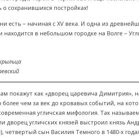
ь о сохранившихся постройках!
ни есть – начиная с XV века. И одна из древней
и находится в небольшом городке на Волге – Угл
крыльца
аевский
 вам покажут как «дворец царевича Димитрия», н
 более чем за век до кровавых событий, на кот
современная угличская мифология. Так называе
ли дворец угличских князей выстроил князь Ан
, четвертый сын Василия Темного в 1480-х годах