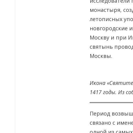
исследователи 
монастыря, созд
летописных упо
новгородские и
Москву и при И
святынь провод
Москвы.
Икона «Святител
1417 годы. Из со
Период возвыше
связано с имене
одной из самых