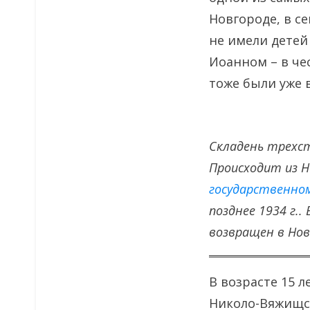
Новгороде, в с
не имели детей
Иоанном – в че
тоже были уже в
Складень трехст
Происходит из 
государственно
позднее 1934 г.
возвращен в Новг
В возрасте 15 
Николо-Вяжищск