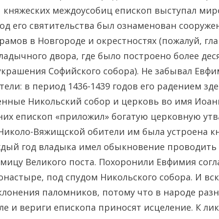
ы княжеских междоусобиц епископ выступал ми
од его святительства был ознаменован сооруже
рамов в Новгороде и окрестностях (пожалуй, гл
ладычного двора, где было построено более дес
украшения Софийского собора). Не забывал Евфи
ели: в период 1436-1439 годов его радением зд
нные Никольский собор и церковь во имя Иоан
 них епископ «приложил» богатую церковную утв
 Николо-Вяжищской обители им была устроена к
ждый год владыка имел обыкновение проводить
мицу Великого поста. Похоронили Евфимия согл
настыре, под спудом Никольского собора. И вс
клонения паломников, потому что в народе разне
ле и вериги епископа приносят исцеление. К лик