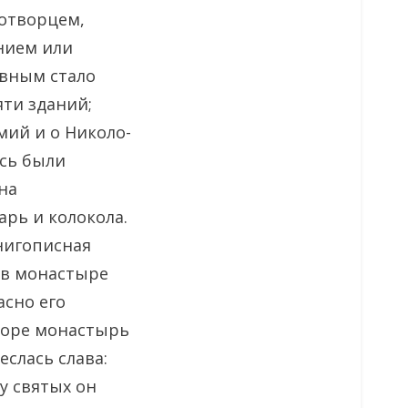
ротворцем,
нием или
авным стало
яти зданий;
мий и о Николо-
есь были
на
арь и колокола.
нигописная
 в монастыре
асно его
коре монастырь
слась слава:
у святых он