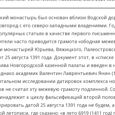
кий монастырь был основан вблизи Водской до
вгород с его северо-западными владениями. Го
популярных статьях в качестве первого письмен
тели часто приводится грамота «ободная меже
 и монастырей Юрьева, Вяжицкого, Палеостровс
 25 августа 1391 года. Документ этот, в «списке 
хива Новгородской казенной палаты и введен в
 Однако академик Валентин Лаврентьевич Янин (1
тальном исследовании датировок комплекса но
ков не считал эту межевую грамоту подлинной. С
ринадлежит к циклу фальсификаций второй полов
рировать датой 25 августа 1391 года не будем, 
кой летописи, где сказано: «в лето 6919 (1411 год