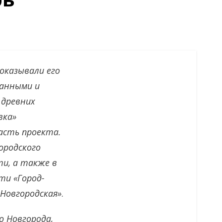
оказывали его
данными и
 древних
вка»
часть проекта.
ородского
ти, а также в
ти «Город-
 Новгородская»
.
о Новгорода,