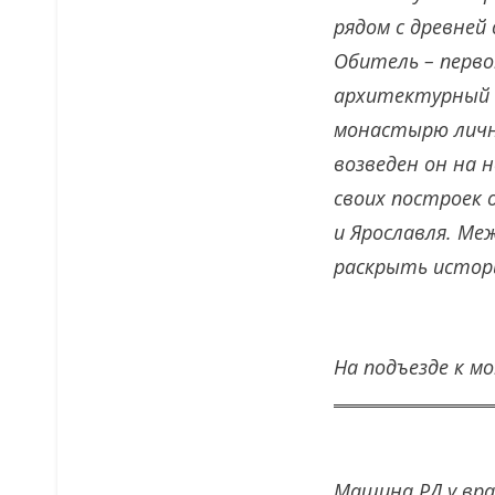
рядом с древней
Обитель – первон
архитектурный ан
монастырю лично
возведен он на 
своих построек 
и Ярославля. Ме
раскрыть истори
На подъезде к м
Машина РД у вра