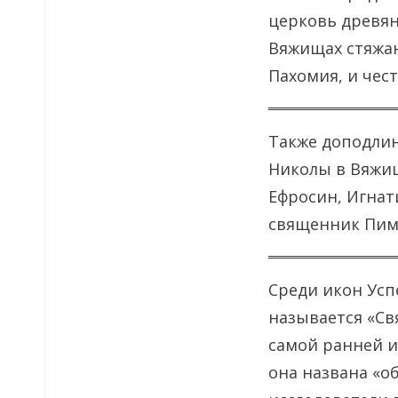
церковь древян
Вяжищах стяжан
Пахомия, и чес
Также доподлин
Николы в Вяжищ
Ефросин, Игнат
священник Пим
Среди икон Усп
называется «Св
самой ранней и
она названа «о