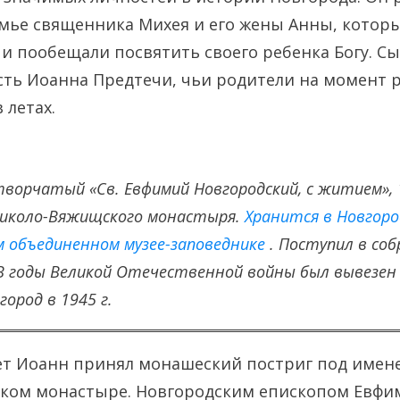
емье священника Михея и его жены Анны, котор
 и пообещали посвятить своего ребенка Богу. С
сть Иоанна Предтечи, чьи родители на момент 
 летах.
ворчатый «Св. Евфимий Новгородский, с житием», 1
Николо-Вяжищского монастыря.
Хранится в Новгоро
м объединенном музее-заповеднике
.
Поступил в соб
. В годы Великой Отечественной войны был вывезен 
ород в 1945 г.
лет Иоанн принял монашеский постриг под имен
ом монастыре. Новгородским епископом Евфим