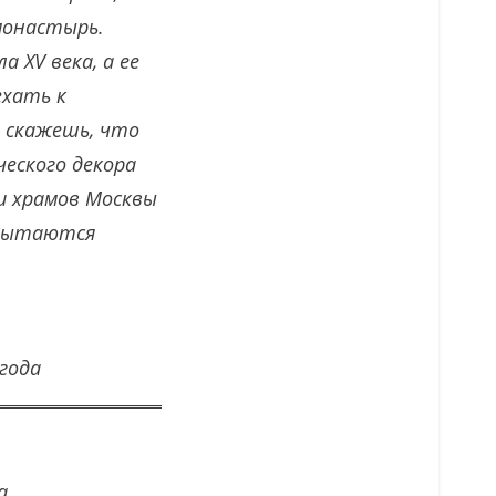
монастырь.
 XV века, а ее
ехать к
 скажешь, что
ческого декора
и храмов Москвы
 пытаются
года
а