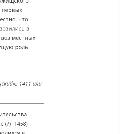
Вяжищского
д первых
естно, что
возились в
вывоз местных
дущую роль
кий»), 1411 или
ительства
(?) -1458) –
родился в