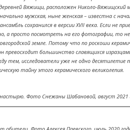
 деревней Вяжищи, расположен Николо-Вяжищский 
ачально мужская, ныне женская – известна с начала
самбль сохранился в версии XVII века. Если не при
, а просто посмотреть на его фотографии, то не
новгородской земле. Потому что по роскоши керами
он превосходит большинство славящихся изразцам
жду тем, исследователи уже не одно десятилетие
ческую тайну этого керамического великолепия.
онастырю. Фото Снежаны Шабановой, август 2021 
т обители. Фото Алексея Паевского, июль 2020 год