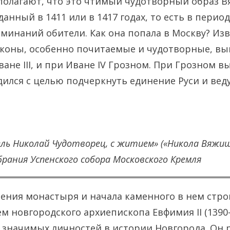
полагают, что это чтимый чудотворный образ 
анный в 1411 или в 1417 годах, то есть в перио
минаний обители. Как она попала в Москву? Изв
коны, особенно почитаемые и чудотворные, вы
ване III, и при Иване IV Грозном. При Грозном 
ился с целью подчеркнуть единение Руси и ве
ь Николай Чудотворец, с житием» («Никола Вяжищс
брания Успенского собора Московского Кремля
ния монастыря и начала каменного в нем стро
м новгородского архиепископа Евфимия II (1390-е 
 значимых личностей в истории Новгорода. Он 