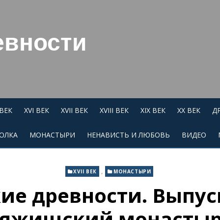
евности
 ВЕК
XVI ВЕК
XVII ВЕК
XVIII ВЕК
XIX ВЕК
XX ВЕК
Д
ОЛКА
МОНАСТЫРИ
НЕНАВИСТЬ И ЛЮБОВЬ
ВИДЕО
,
XVII ВЕК
МОНАСТЫРИ
ие древности. Выпуск
яжищский монасты