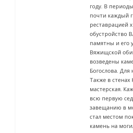
году. В период
почти каждый г
реставрацией х
обустройство В
памятны и его 
Вяжищской обит
возведены каме
Богослова. Для
Также в стенах
мастерская. Ка
всю первую сед
завещанию в мо
стал местом по
камень на моги