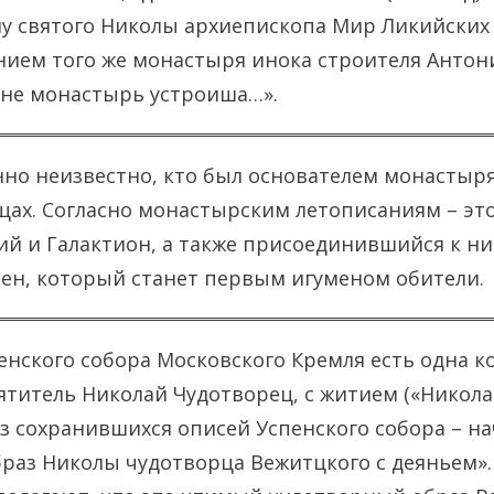
у святого Николы архиепископа Мир Ликийских
ием того же монастыря инока строителя Антони
тне монастырь устроиша…».
но неизвестно, кто был основателем монастыря
ах. Согласно монастырским летописаниям – эт
ий и Галактион, а также присоединившийся к н
ен, который станет первым игуменом обители.
енского собора Московского Кремля есть одна к
ятитель Николай Чудотворец, с житием («Никола
з сохранившихся описей Успенского собора – нач
браз Николы чудотворца Вежитцкого с деяньем». 