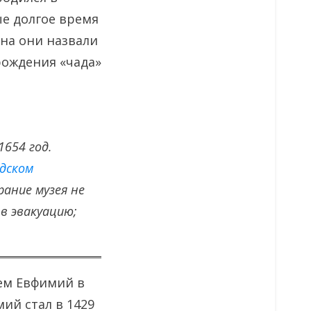
ые долгое время
ына они назвали
рождения «чада»
654 год.
дском
рание музея не
в эвакуацию;
ем Евфимий в
ий стал в 1429