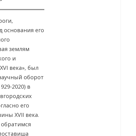
роги,
д основания его
ного
вая землям
кого и
XVI века», был
 научный оборот
929-2020) в
вгородских
огласно его
ины XVII века.
а обратимся
) поставиша