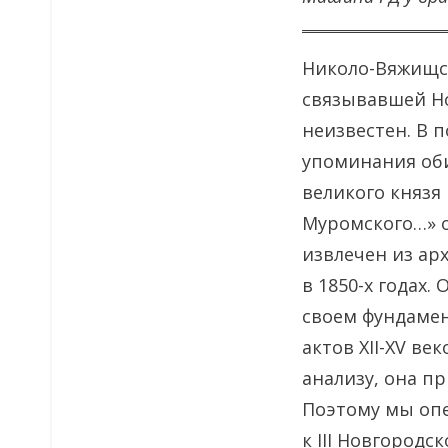
Николо-Вяжищс
связывавшей Но
неизвестен. В 
упоминания оби
великого князя
Муромского…» от
извлечен из ар
в 1850-х годах.
своем фундамен
актов XII-XV ве
анализу, она п
Поэтому мы опе
к III Новгородс