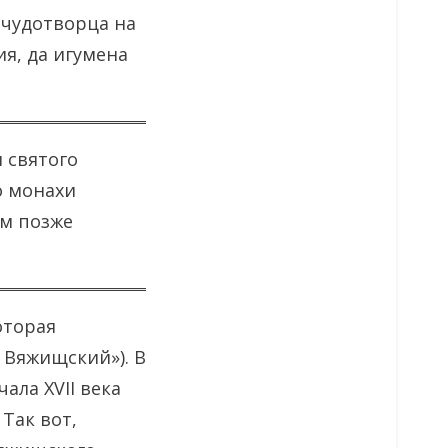
 чудотворца на
я, да игумена
 святого
о монахи
им позже
оторая
 Вяжищский»). В
ала XVII века
Так вот,