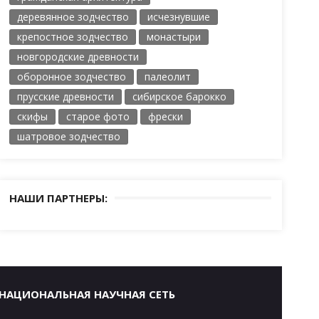
деревянное зодчество
исчезнувшие
крепостное зодчество
монастыри
новгородские древности
оборонное зодчество
палеолит
прусские древности
сибирское барокко
скифы
старое фото
фрески
шатровое зодчество
НАШИ ПАРТНЕРЫ:
НАЦИОНАЛЬНАЯ НАУЧНАЯ СЕТЬ