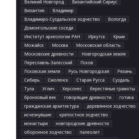
Великий Новгород
Византийский Сириус
Византия
Владимир
Владимиро-Суздальское зодчество
Вологда
Домонгольские соседи
Институт археологии РАН
Иркутск
Крым
Можайск
Москва
Московская область
Московские древности
Новгородская земля
Переславль-Залесский
Псков
Псковская земля
Русь Новгородская
Рязань
Сибирь
Смоленск
Старая Русса
Суздаль
Тула
Углич
Херсонес
берестяные грамоты
бронзовый век
говорящие древности
готика
гражданская архитектура
деревянное зодчество
исчезнувшие
крепостное зодчество
монастыри
новгородские древности
оборонное зодчество
палеолит