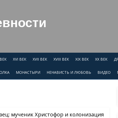
евности
 ВЕК
XVI ВЕК
XVII ВЕК
XVIII ВЕК
XIX ВЕК
XX ВЕК
Д
ОЛКА
МОНАСТЫРИ
НЕНАВИСТЬ И ЛЮБОВЬ
ВИДЕО
вец: мученик Христофор и колонизация