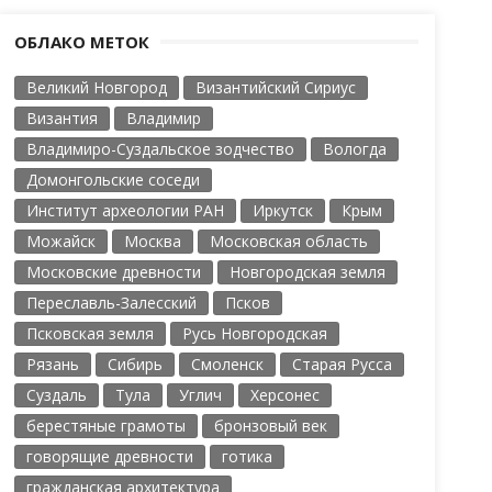
ОБЛАКО МЕТОК
Великий Новгород
Византийский Сириус
Византия
Владимир
Владимиро-Суздальское зодчество
Вологда
Домонгольские соседи
Институт археологии РАН
Иркутск
Крым
Можайск
Москва
Московская область
Московские древности
Новгородская земля
Переславль-Залесский
Псков
Псковская земля
Русь Новгородская
Рязань
Сибирь
Смоленск
Старая Русса
Суздаль
Тула
Углич
Херсонес
берестяные грамоты
бронзовый век
говорящие древности
готика
гражданская архитектура