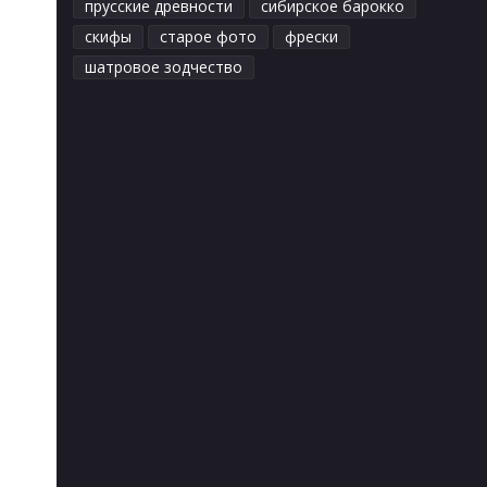
прусские древности
сибирское барокко
скифы
старое фото
фрески
шатровое зодчество