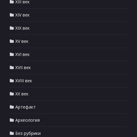
XIII век
XIV век
XIX век
XV век
XVI век
XVII век
XVIII век
XX век
Артефакт
Археология
Без рубрики