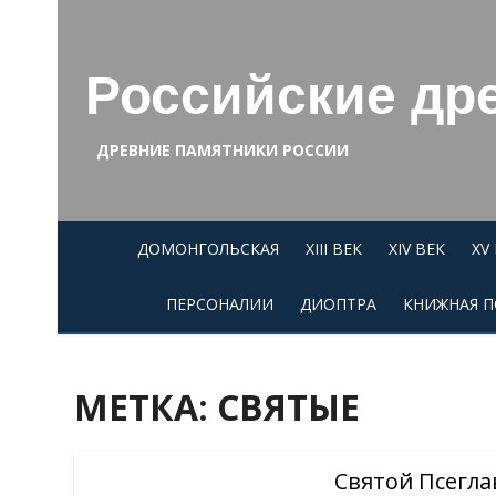
Skip
to
content
Российские др
ДРЕВНИЕ ПАМЯТНИКИ РОССИИ
ДОМОНГОЛЬСКАЯ
XIII ВЕК
XIV ВЕК
XV
ПЕРСОНАЛИИ
ДИОПТРА
КНИЖНАЯ П
МЕТКА:
СВЯТЫЕ
Святой Псегла