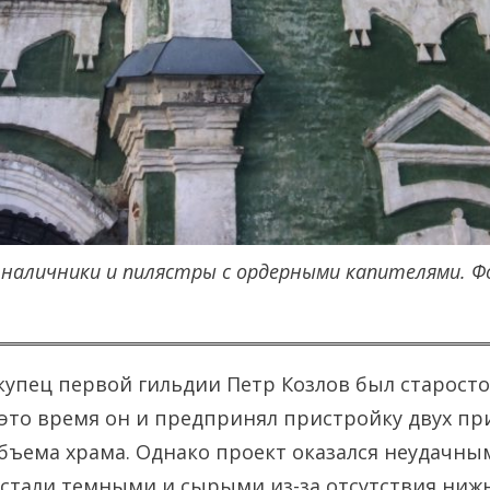
 наличники и пилястры с ордерными капителями.
Ф
упец первой гильдии Петр Козлов был старосто
В это время он и предпринял пристройку двух пр
объема храма. Однако проект оказался неудачным
стали темными и сырыми из-за отсутствия нижн