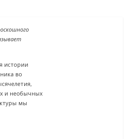
роскошного
казывает
я истории
еника во
ысячелетия,
ых и необычных
ектуры мы