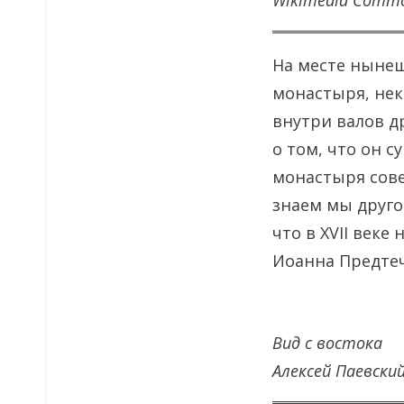
Wikimedia Comm
На месте нынеш
монастыря, нек
внутри валов д
о том, что он с
монастыря сове
знаем мы друго
что в XVII веке
Иоанна Предтеч
Вид с востока
Алексей Паевски