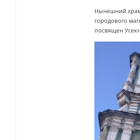
Нынешний храм 
городового маги
посвящен Усек