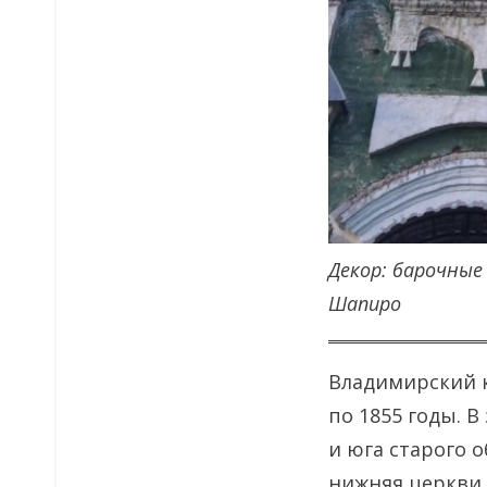
Декор: барочные
Шапиро
Владимирский к
по 1855 годы. 
и юга старого 
нижняя церкви 