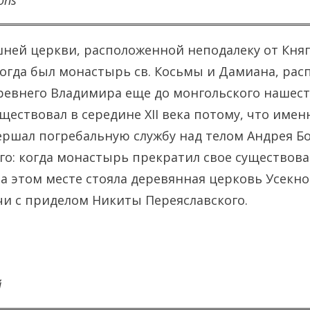
ons
ней церкви, расположенной неподалеку от Кня
огда был монастырь св. Косьмы и Дамиана, рас
ревнего Владимира еще до монгольского нашест
уществовал в середине XII века потому, что имен
ршал погребальную службу над телом Андрея Бо
го: когда монастырь прекратил свое существова
 на этом месте стояла деревянная церковь Усекн
и с приделом Никиты Переяславского.
й