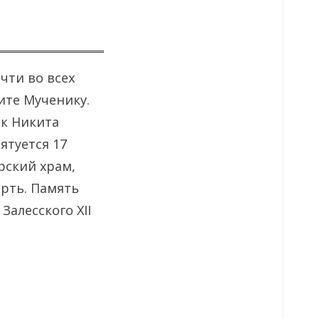
чти во всех
ите Мученику.
ик Никита
ятуется 17
рский храм,
рть. Память
алесского XII