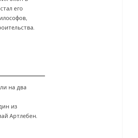
стал его
илософов,
роительства.
ли на два
дин из
ай Артлебен.