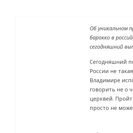
Об уникальном п
барокко в росси
сегодняшний вып
Сегодняшний пе
России не така
Владимире испо
говорить не о 
церквей. Пройт
просто не може