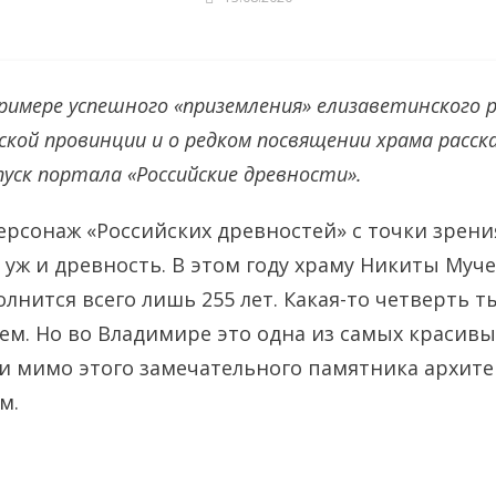
римере успешного «приземления» елизаветинского 
йской провинции и о редком посвящении храма расс
уск портала «Российские древности».
рсонаж «Российских древностей» с точки зрени
я уж и древность. В этом году храму Никиты Муч
лнится всего лишь 255 лет. Какая-то четверть т
чем. Но во Владимире это одна из самых красив
и мимо этого замечательного памятника архит
м.