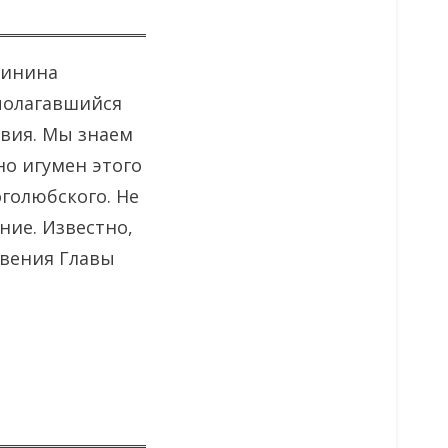
гинина
полагавшийся
вия. Мы знаем
но игумен этого
голюбского. Не
ние. Известно,
овения Главы