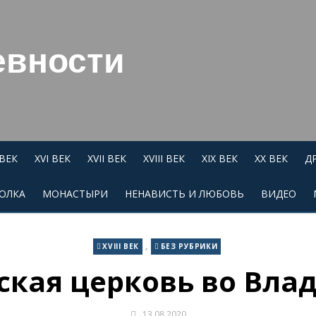
евности
 ВЕК
XVI ВЕК
XVII ВЕК
XVIII ВЕК
XIX ВЕК
XX ВЕК
Д
ОЛКА
МОНАСТЫРИ
НЕНАВИСТЬ И ЛЮБОВЬ
ВИДЕО
,
XVIII ВЕК
БЕЗ РУБРИКИ
ская церковь во Вла
13.08.2020