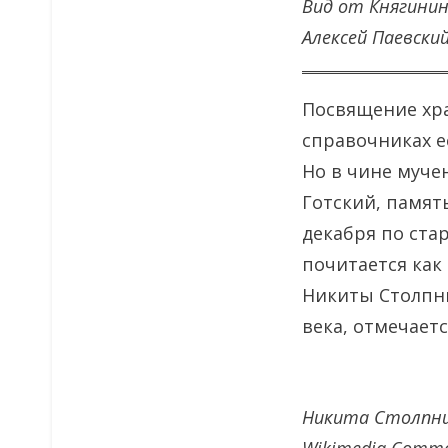
Вид от Княгини
Алексей Паевски
Посвящение хра
справочниках е
Но в чине муче
Готский, память
декабря по ста
почитается как
Никиты Столпни
века, отмечаетс
Никита Столпник