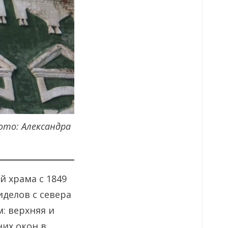
ото: Александра
й храма с 1849
иделов с севера
: верхняя и
их окон в