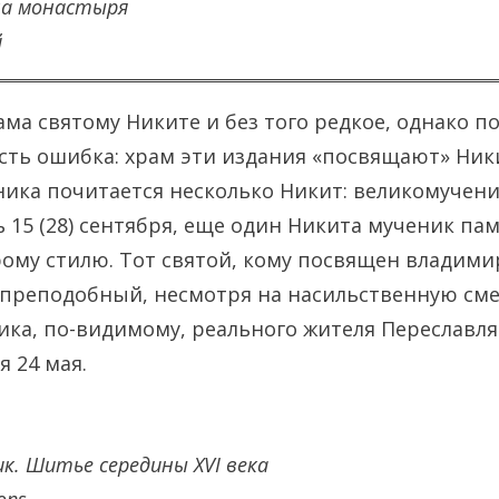
на монастыря
й
ма святому Никите и без того редкое, однако по
сть ошибка: храм эти издания «посвящают» Ник
ника почитается несколько Никит: великомучен
 15 (28) сентября, еще один Никита мученик пам
рому стилю. Тот святой, кому посвящен владими
 преподобный, несмотря на насильственную сме
ка, по-видимому, реального жителя Переславля З
я 24 мая.
. Шитье середины XVI века