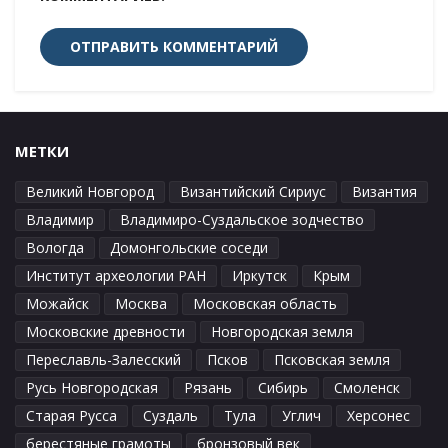
МЕТКИ
Великий Новгород
Византийский Сириус
Византия
Владимир
Владимиро-Суздальское зодчество
Вологда
Домонгольские соседи
Институт археологии РАН
Иркутск
Крым
Можайск
Москва
Московская область
Московские древности
Новгородская земля
Переславль-Залесский
Псков
Псковская земля
Русь Новгородская
Рязань
Сибирь
Смоленск
Старая Русса
Суздаль
Тула
Углич
Херсонес
берестяные грамоты
бронзовый век