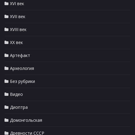
XVI век
XVII век
XVIII век
XX век
Артефакт
Археология
Без рубрики
Видео
Диоптра
Домонгольская
Древности СССР