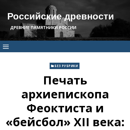
Skip
to
Российские древности
content
ДРЕВНИЕ ПАМЯТНИКИ РОССИИ
БЕЗ РУБРИКИ
Печать
архиепископа
Феоктиста и
«бейсбол» XII века: