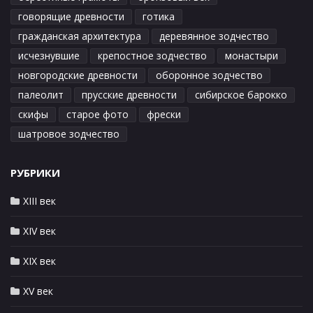
говорящие древности
готика
гражданская архитектура
деревянное зодчество
исчезнувшие
крепостное зодчество
монастыри
новгородские древности
оборонное зодчество
палеолит
прусские древности
сибирское барокко
скифы
старое фото
фрески
шатровое зодчество
РУБРИКИ
XIII век
XIV век
XIX век
XV век