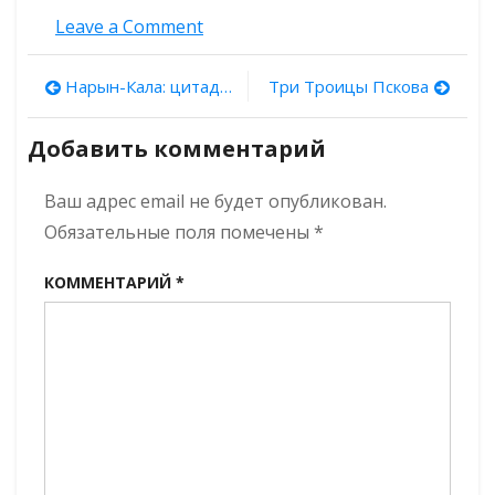
on
Leave a Comment
Печать
архиепископа
Навигация
Нарын-Кала: цитадель древнего Дербента
Три Троицы Пскова
Феоктиста
и
по
«бейсбол»
Добавить комментарий
XII
записям
века:
Ваш адрес email не будет опубликован.
новые
находки
Обязательные поля помечены
*
в
Великом
КОММЕНТАРИЙ
*
Новгороде