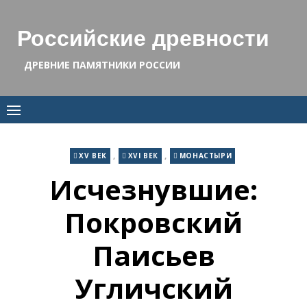
Skip
to
Российские древности
content
ДРЕВНИЕ ПАМЯТНИКИ РОССИИ
,
,
XV ВЕК
XVI ВЕК
МОНАСТЫРИ
Исчезнувшие:
Покровский
Паисьев
Угличский