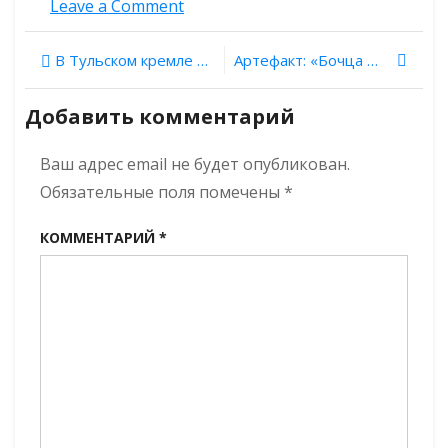
on
Leave a Comment
Исчезнувшие:
Покровский
Навигация
В Тульском кремле раскопаны остатки собора XVII века
Артефакт: «Бочца Марья».
Паисьев
Угличский
по
монастырь
Добавить комментарий
записям
Ваш адрес email не будет опубликован.
Обязательные поля помечены
*
КОММЕНТАРИЙ
*