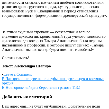
деятельности связана с изучением проблем возникновения и
развития древнерусского города, культурно-исторических
взаимосвязей Руси и Скандинавии в период становления
государственности, формированиия древнерусской культуры».
За этими скупыми строками — беззаветное и верное
служение археологии, кропотливый труд ученого, множество
археологов, для которых Тамара Анатольевна была первым
наставником в профессии, и которые пишут сейчас: «Тамара
Анатольевна, мы вас всегда будем помнить и любить!»
Светлая память!
Текст: Александра Шапиро
on
•
Leave a Comment
Навигация
Памяти
В Чагырской пещере нашли зубы неандертальцев и костяные
Тамары
орудия
по
Пушкиной
В Новгороде найдена берестяная грамота 1132
записям
Добавить комментарий
Ваш адрес email не будет опубликован.
Обязательные поля