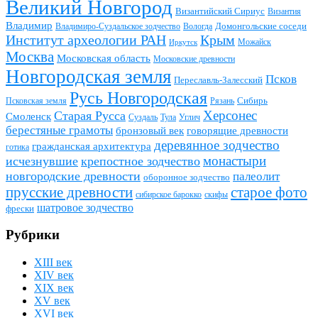
Великий Новгород
Византийский Сириус
Византия
Владимир
Домонгольские соседи
Владимиро-Суздальское зодчество
Вологда
Институт археологии РАН
Крым
Можайск
Иркутск
Москва
Московская область
Московские древности
Новгородская земля
Псков
Переславль-Залесский
Русь Новгородская
Сибирь
Псковская земля
Рязань
Херсонес
Старая Русса
Смоленск
Суздаль
Тула
Углич
берестяные грамоты
бронзовый век
говорящие древности
деревянное зодчество
гражданская архитектура
готика
монастыри
исчезнувшие
крепостное зодчество
новгородские древности
палеолит
оборонное зодчество
прусские древности
старое фото
сибирское барокко
скифы
шатровое зодчество
фрески
Рубрики
XIII век
XIV век
XIX век
XV век
XVI век