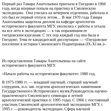
Первый раз Тамара Анатольевна приехала в Гнездово в 1966
году, когда впервые попала на практику в Смоленскую
экспедицию. Она училась на вечернем отделении, работала и
это был ее первый отпуск летом… В мае 1970 года Тамара
Анатольевна защитила диплом на кафедре археологии
исторического факультета МГУ, уволилась с работы и уехала
на все лето в экспедицию — к так поразившим ее
гнездовским курганам. С тех пор каждый год она была в
Гнездове. Тема ее кандидатской диссертации — «Гнездовское
поселение в истории Смоленского Поднепровья (IX-XI вв.)».
Из представления Тамары Анатольевны на сайте
исторического факультета МГУ.
«Начало работы на историческом факультете: 1980 год.
В 1975-1980 гг. — младший научный, старший научный
сотрудник, и.о. зав. отделом археологических памятников
Государственного Исторического музея.Руководитель научно-
практического Смоленского семинара и летней
археологической практики (с 1995 года). С 1966 г. постоянный
участник Смоленской археологической экспедиции МГУ, с
1995 г. —руководитель экспедиции. Сфера научной