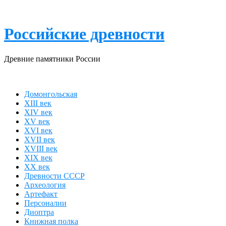
Skip
to
content
Российские древности
Древние памятники России
Домонгольская
XIII век
XIV век
XV век
XVI век
XVII век
XVIII век
XIX век
XX век
Древности СССР
Археология
Артефакт
Персоналии
Диоптра
Книжная полка