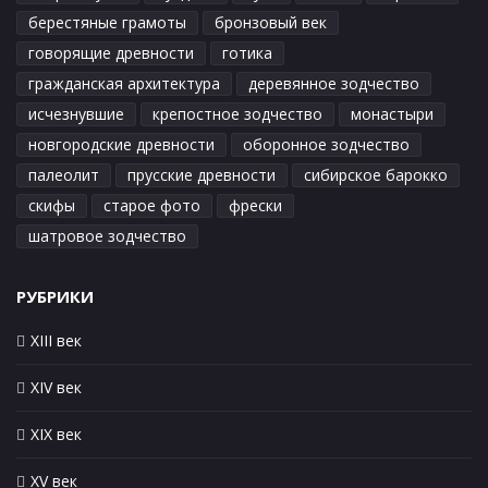
берестяные грамоты
бронзовый век
говорящие древности
готика
гражданская архитектура
деревянное зодчество
исчезнувшие
крепостное зодчество
монастыри
новгородские древности
оборонное зодчество
палеолит
прусские древности
сибирское барокко
скифы
старое фото
фрески
шатровое зодчество
РУБРИКИ
XIII век
XIV век
XIX век
XV век