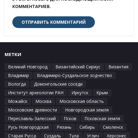
КОММЕНТАРИЕВ.
МЕТКИ
Великий Новгород
Византийский Сириус
Византия
Владимир
Владимиро-Суздальское зодчество
Вологда
Домонгольские соседи
Институт археологии РАН
Иркутск
Крым
Можайск
Москва
Московская область
Московские древности
Новгородская земля
Переславль-Залесский
Псков
Псковская земля
Русь Новгородская
Рязань
Сибирь
Смоленск
Старая Русса
Суздаль
Тула
Углич
Херсонес