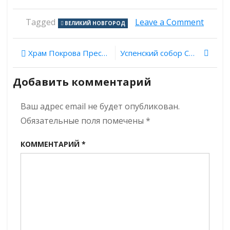
on
Tagged
Leave a Comment
ВЕЛИКИЙ НОВГОРОД
Архео
нашли
Навигация
в
Храм Покрова Пресвятой Богородицы в Рубцове
Успенский собор Смоленска
Велик
по
Новго
Добавить комментарий
клад
записям
време
шведс
Ваш адрес email не будет опубликован.
оккуп
Обязательные поля помечены
*
КОММЕНТАРИЙ
*