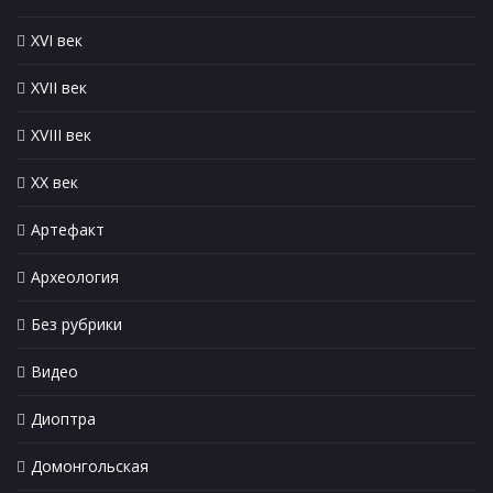
XVI век
XVII век
XVIII век
XX век
Артефакт
Археология
Без рубрики
Видео
Диоптра
Домонгольская