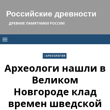
Skip
to
Российские древности
content
ДРЕВНИЕ ПАМЯТНИКИ РОССИИ
АРХЕОЛОГИЯ
Археологи нашли в
Великом
Новгороде клад
времен шведской