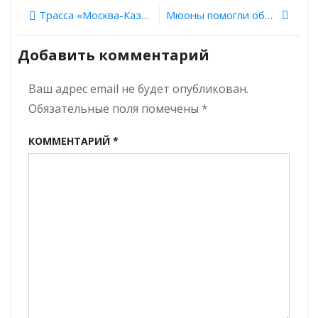
Навигация
князя
Трасса «Москва-Казань»: первые результаты археологических раскопок
Мюоны помогли обнаружили найти подвалы XVI века в Даниловом монастыре Переславля-Залесского
Довмонта
по
Добавить комментарий
записям
Ваш адрес email не будет опубликован.
Обязательные поля помечены
*
КОММЕНТАРИЙ
*