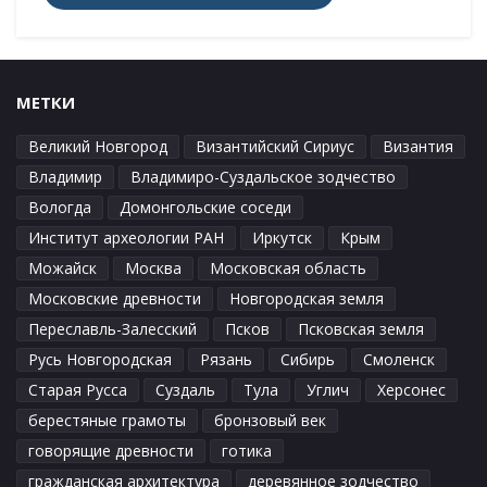
МЕТКИ
Великий Новгород
Византийский Сириус
Византия
Владимир
Владимиро-Суздальское зодчество
Вологда
Домонгольские соседи
Институт археологии РАН
Иркутск
Крым
Можайск
Москва
Московская область
Московские древности
Новгородская земля
Переславль-Залесский
Псков
Псковская земля
Русь Новгородская
Рязань
Сибирь
Смоленск
Старая Русса
Суздаль
Тула
Углич
Херсонес
берестяные грамоты
бронзовый век
говорящие древности
готика
гражданская архитектура
деревянное зодчество