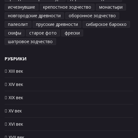
исчезнувшие
крепостное зодчество
монастыри
новгородские древности
оборонное зодчество
палеолит
прусские древности
сибирское барокко
скифы
старое фото
фрески
шатровое зодчество
РУБРИКИ
XIII век
XIV век
XIX век
XV век
XVI век
XVII век