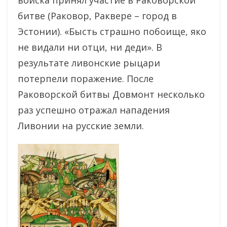
войска принял участие в Раковорской
битве (Раковор, Раквере – город в
Эстонии). «Бысть страшно побоище, яко
не видали ни отци, ни деди». В
результате ливонские рыцари
потерпели поражение. После
Раковорской битвы Довмонт несколько
раз успешно отражал нападения
Ливонии на русские земли.