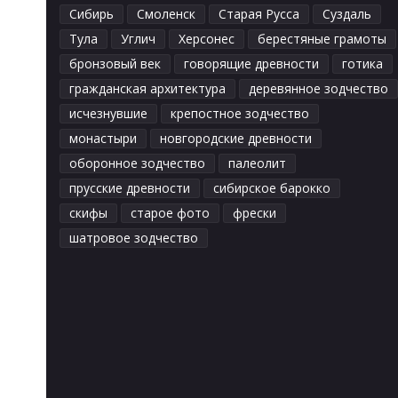
Сибирь
Смоленск
Старая Русса
Суздаль
Тула
Углич
Херсонес
берестяные грамоты
бронзовый век
говорящие древности
готика
гражданская архитектура
деревянное зодчество
исчезнувшие
крепостное зодчество
монастыри
новгородские древности
оборонное зодчество
палеолит
прусские древности
сибирское барокко
скифы
старое фото
фрески
шатровое зодчество