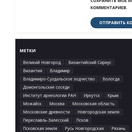
СОХРАНИТЬ МОЁ И
КОММЕНТАРИЕВ.
МЕТКИ
Великий Новгород
Византийский Сириус
Византия
Владимир
Владимиро-Суздальское зодчество
Вологда
Домонгольские соседи
Институт археологии РАН
Иркутск
Крым
Можайск
Москва
Московская область
Московские древности
Новгородская земля
Переславль-Залесский
Псков
Псковская земля
Русь Новгородская
Рязань