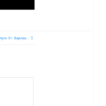
Новгородские древности. Выпуск 31: Варлаамо-Хутынский Спасо-Преображенский монастырь