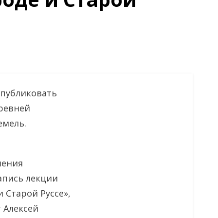
 публиковать
ревней
емель.
шения
апись лекции
 Старой Руссе»,
 Алексей