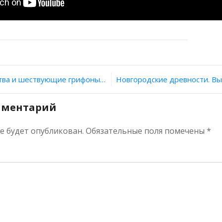
ия
 на Среднем Дону найдена накладка с изображением скифских богов
мментарий
не будет опубликован.
Обязательные поля помечены
*