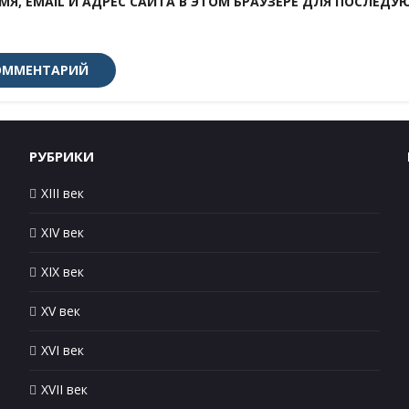
МЯ, EMAIL И АДРЕС САЙТА В ЭТОМ БРАУЗЕРЕ ДЛЯ ПОСЛЕД
РУБРИКИ
XIII век
XIV век
XIX век
XV век
XVI век
XVII век