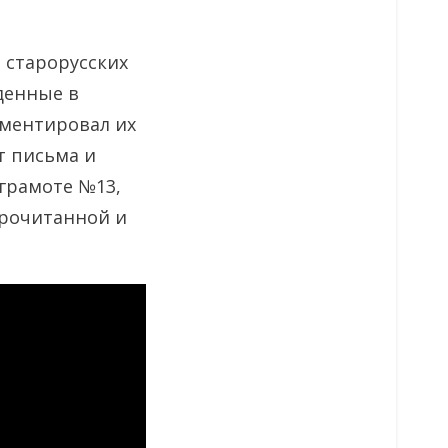
 старорусских
денные в
мментировал их
т письма и
 грамоте №13,
прочитанной и