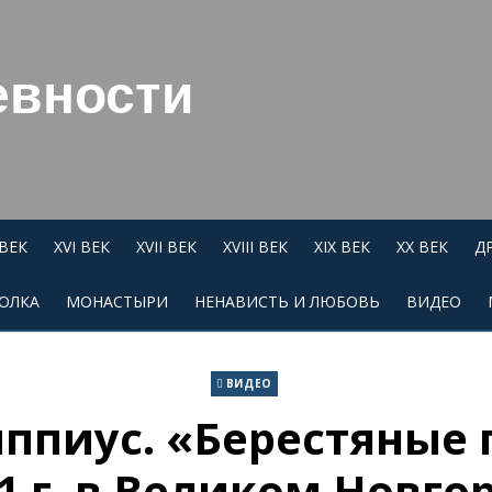
евности
 ВЕК
XVI ВЕК
XVII ВЕК
XVIII ВЕК
XIX ВЕК
XX ВЕК
Д
ОЛКА
МОНАСТЫРИ
НЕНАВИСТЬ И ЛЮБОВЬ
ВИДЕО
ВИДЕО
иппиус. «Берестяные 
1 г. в Великом Новго