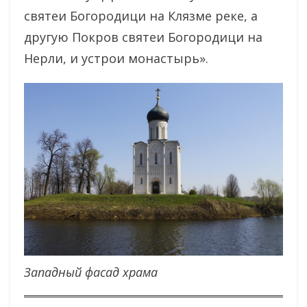
святеи Богородици на Клязме реке, а
другую Покров святеи Богородици на
Нерли, и устрои монастырь».
Западный фасад храма