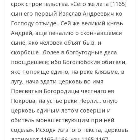
срок строительства. «Cего же лета [1165]
сын его первый Изяслав Андреевич ко
Господу отъиде…Cей же великий князь
Андрей, аще печалию о скончавшемся
сыне, яко человек объят быв, и
скорбяше…более в богоугодные дела
поощряшеся; ибо Боголюбския обители,
яко поприще едино, на реке Клязьме, в
лугу, нача здати церковь во имя
Пресвятыя Богородицы честнаго ея
Покрова, на устье реки Нерли… оную
церковь единым летом соверши и
обитель монашествующим при ней
содела». Исходя из этого текста, церковь
датируют 1165-1166 или 1165-1167