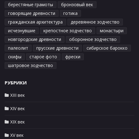
берестяные грамоты
бронзовый век
говорящие древности
готика
гражданская архитектура
деревянное зодчество
исчезнувшие
крепостное зодчество
монастыри
новгородские древности
оборонное зодчество
палеолит
прусские древности
сибирское барокко
скифы
старое фото
фрески
шатровое зодчество
РУБРИКИ
XIII век
XIV век
XIX век
XV век