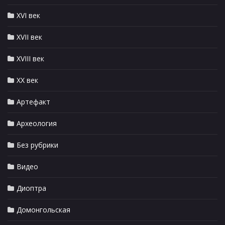
XVI век
XVII век
XVIII век
XX век
Артефакт
Археология
Без рубрики
Видео
Диоптра
Домонгольская