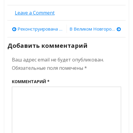
on
Leave a Comment
Соседями
охотников
Навигация
Реконструирована планировка домонгольского села под Муромом
В Великом Новгороде приступили к реставрации двух древних икон
на
древнем
по
Кавказе
Добавить комментарий
оказались
записям
собиратели
Ваш адрес email не будет опубликован.
виноградных
улиток
Обязательные поля помечены
*
КОММЕНТАРИЙ
*