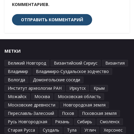
КОММЕНТАРИЕВ.
МЕТКИ
Великий Новгород
Византийский Сириус
Византия
Владимир
Владимиро-Суздальское зодчество
Вологда
Домонгольские соседи
Институт археологии РАН
Иркутск
Крым
Можайск
Москва
Московская область
Московские древности
Новгородская земля
Переславль-Залесский
Псков
Псковская земля
Русь Новгородская
Рязань
Сибирь
Смоленск
Старая Русса
Суздаль
Тула
Углич
Херсонес