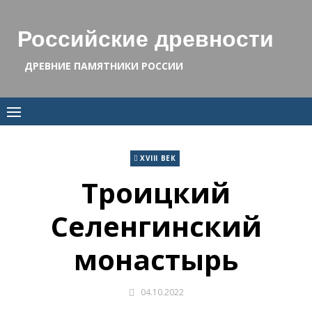
Skip
to
Российские древности
content
ДРЕВНИЕ ПАМЯТНИКИ РОССИИ
XVIII ВЕК
Троицкий
Селенгинский
монастырь
04.10.2022