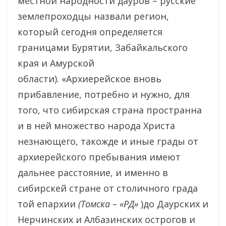
местной народности дауров – русские
землепроходцы назвали регион,
который сегодня определяется
границами Бурятии, Забайкальского
края и Амурской
области). «Архиерейское вновь
прибавление, потребно и нужно, для
того, что сибирская страна пространна
и в ней множество народа Христа
незнающего, такожде и иные грады от
архиерейского пребывания имеют
дальнее расстояние, и именно в
сибирскей стране от столичного града
той епархии
(Томска – «РД»
)до Даурских и
Нерчинских и Албазинских острогов и