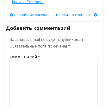
on
Leave a Comment
В
Козельском
Навигация
Российские археологи нашли захоронение египетского ребенка со 142 собаками
В Великом Новгороде обнаружена необычная «шахматная доска» на лодочной скамье
районе
Калужской
по
области
Добавить комментарий
обнаружен
записям
средневековый
Ваш адрес email не будет опубликован.
Вырск
Обязательные поля помечены
*
КОММЕНТАРИЙ
*