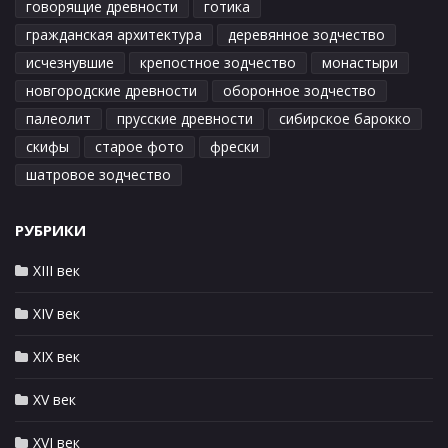
говорящие древности
готика
гражданская архитектура
деревянное зодчество
исчезнувшие
крепостное зодчество
монастыри
новгородские древности
оборонное зодчество
палеолит
прусские древности
сибирское барокко
скифы
старое фото
фрески
шатровое зодчество
РУБРИКИ
XIII век
XIV век
XIX век
XV век
XVI век