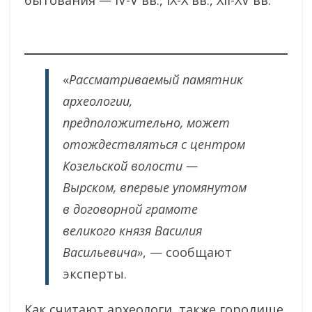
бытования — IV-V вв., IX-X вв., XII-XV вв.
«
Рассматриваемый памятник
археологии,
предположительно, может
отождествляться с центром
Козельской волости —
Вырском, впервые упомянутом
в договорной грамоте
великого князя Василия
Васильевича»
, — сообщают
эксперты.
Как считают археологи, также городище