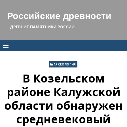
Skip
to
Российские древности
content
ДРЕВНИЕ ПАМЯТНИКИ РОССИИ
АРХЕОЛОГИЯ
В Козельском
районе Калужской
области обнаружен
средневековый