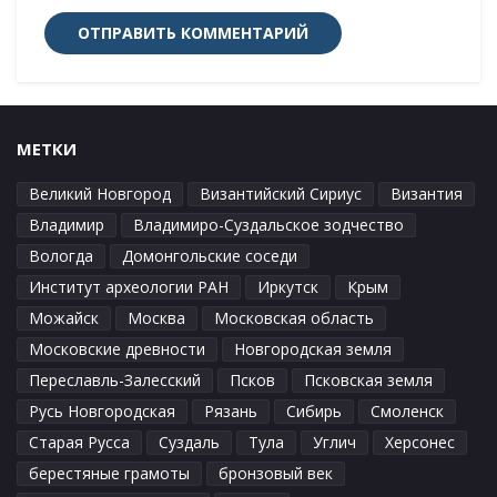
МЕТКИ
Великий Новгород
Византийский Сириус
Византия
Владимир
Владимиро-Суздальское зодчество
Вологда
Домонгольские соседи
Институт археологии РАН
Иркутск
Крым
Можайск
Москва
Московская область
Московские древности
Новгородская земля
Переславль-Залесский
Псков
Псковская земля
Русь Новгородская
Рязань
Сибирь
Смоленск
Старая Русса
Суздаль
Тула
Углич
Херсонес
берестяные грамоты
бронзовый век