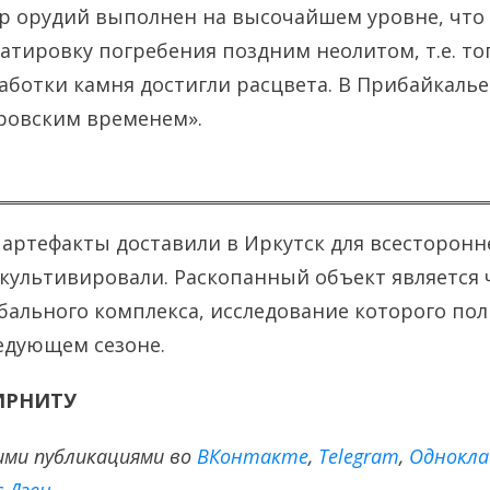
 орудий выполнен на высочайшем уровне, что
атировку погребения поздним неолитом, т.е. тог
аботки камня достигли расцвета. В Прибайкалье
ровским временем».
 артефакты доставили в Иркутск для всесторонне
культивировали. Раскопанный объект является
бального комплекса, исследование которого по
едующем сезоне.
 ИРНИТУ
ими публикациями во
ВКонтакте
,
Тelegram
,
Однокла