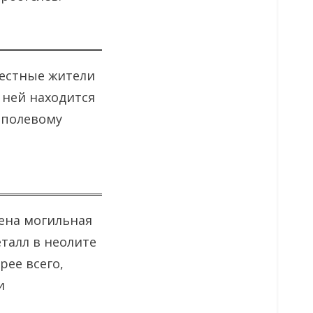
естные жители
 ней находится
 полевому
жена могильная
еталл в неолите
рее всего,
и