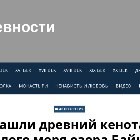
евности
 ВЕК
XVI ВЕК
XVII ВЕК
XVIII ВЕК
XIX ВЕК
XX ВЕК
Д
ОЛКА
МОНАСТЫРИ
НЕНАВИСТЬ И ЛЮБОВЬ
ВИДЕО
АРХЕОЛОГИЯ
ашли древний кенот
лого моря озера Бай