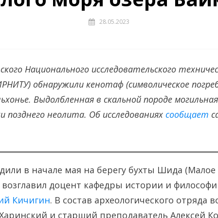
28.05.2023
ского Национального исследовательского техничес
РНИТУ) обнаружили кенотаф (символическое погреб
льхонье. Выдолбленная в скальной породе могильна
и позднего неолита.
Об исследованиях
сообщает
с
дили в начале мая на берегу бухты Шида (Малое
ы возглавил доцент кафедры истории и философи
ий Кичигин
. В состав археологического отряда 
Харинский и старший преподаватель Алексей Ко