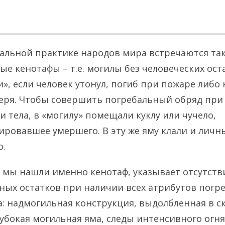
бальной практике народов мира встречаются та
е кенотафы – т.е. могилы без человеческих ост
», если человек утонул, погиб при пожаре либо
веря. Чтобы совершить погребальный обряд при
и тела, в «могилу» помещали куклу или чучело,
ировавшее умершего. В эту же яму клали и лич
о.
о мы нашли именно кенотаф, указывает отсутств
ных остатков при наличии всех атрибутов погр
а: надмогильная конструкция, выдолбленная в с
убокая могильная яма, следы интенсивного огня