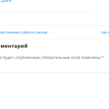
с.Дзен
и
ия
нтониева-Сийского монастыря
Как 
мментарий
не будет опубликован.
Обязательные поля помечены
*