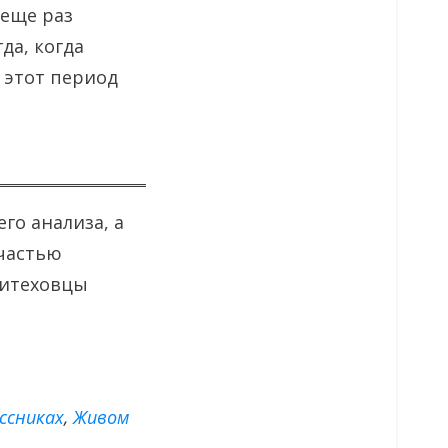
 еще раз
да, когда
 этот период
го анализа, а
 частью
литеховцы
ссниках
,
Живом