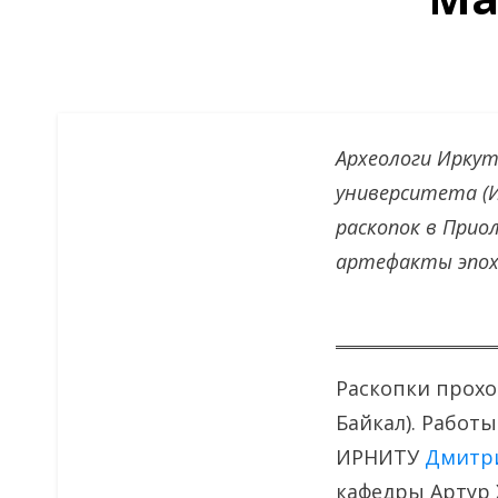
Археологи Иркут
университета (И
раскопок в Прио
артефакты эпох
Раскопки прохо
Байкал). Работ
ИРНИТУ
Дмитр
кафедры Артур 