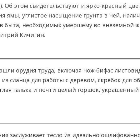
). Об этом свидетельствуют и ярко-красный цве
я ямы, углистое насыщение грунта в ней, нали
в быта, необходимых умершему во внеземной ж
митрий Кичигин.
ашли орудия труда, включая нож-бифас листов
о из сланца для работы с деревом, скребок для 
глая галька и почти целый горшок, украшенны
ия заслуживает тесло из идеально ошлифованно