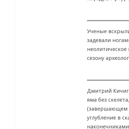
Ученые вскрыл
задевали ногам
неолитическое 
сезону археолог
Дмитрий Кичиги
яма без скелет
(завершающем э
углубление в с
наконечниками