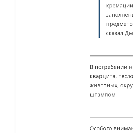
кремации
заполнени
предмето
сказал Д
В погребении н
кварцита, тесл
животных, окру
штампом.
Особого вниман