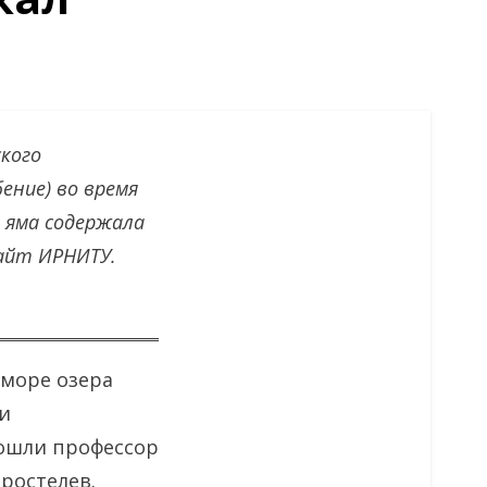
кого
ение) во время
я яма содержала
айт ИРНИТУ.
 море озера
и
вошли профессор
ростелев.