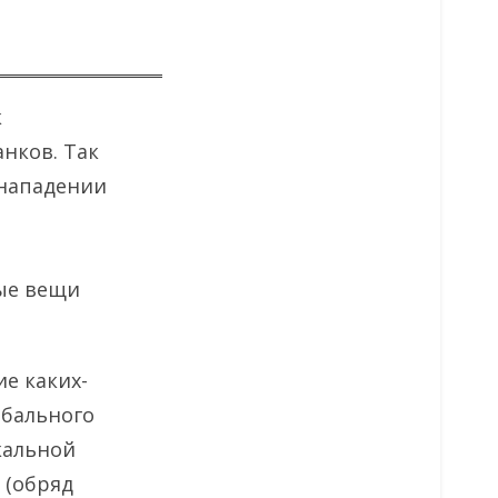
к
анков. Так
 нападении
ные вещи
ие каких-
ебального
кальной
 (обряд