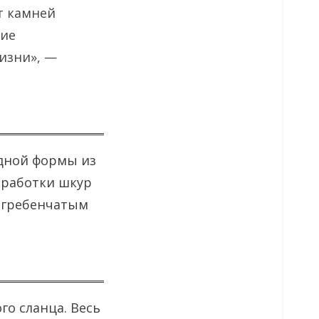
т камней
чие
изни», —
идной формы из
обработки шкур
й гребенчатым
го сланца. Весь