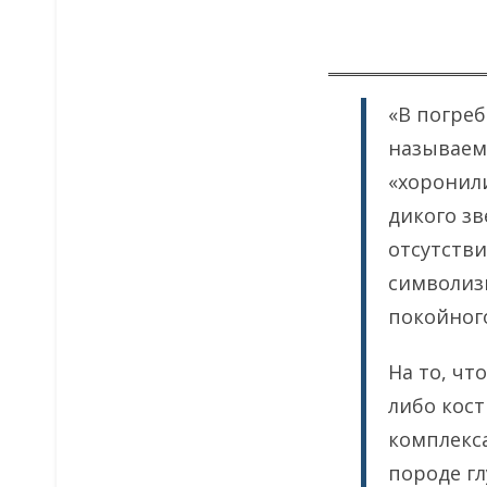
«В погре
называемы
«хоронили
дикого з
отсутстви
символиз
покойног
На то, чт
либо кост
комплекс
породе гл