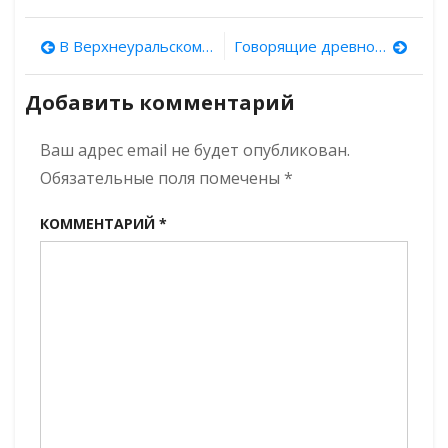
Памяти
Дмитрия
Навигация
В Верхнеуральском районе Челябинской области обнаружено новое поселение «Страны городов»
Говорящие древности. Выпуск седьмой: присяга граждан Херсонеса
Савинова
по
Добавить комментарий
записям
Ваш адрес email не будет опубликован.
Обязательные поля помечены
*
КОММЕНТАРИЙ
*