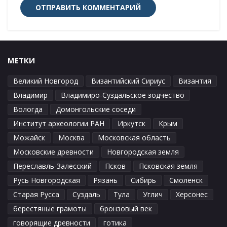
МЕТКИ
Великий Новгород
Византийский Сириус
Византия
Владимир
Владимиро-Суздальское зодчество
Вологда
Домонгольские соседи
Институт археологии РАН
Иркутск
Крым
Можайск
Москва
Московская область
Московские древности
Новгородская земля
Переславль-Залесский
Псков
Псковская земля
Русь Новгородская
Рязань
Сибирь
Смоленск
Старая Русса
Суздаль
Тула
Углич
Херсонес
берестяные грамоты
бронзовый век
говорящие древности
готика