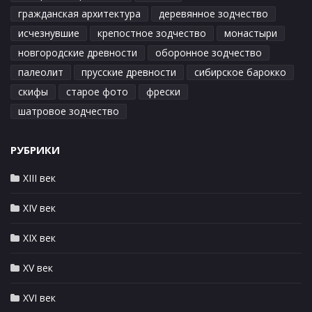
гражданская архитектура
деревянное зодчество
исчезнувшие
крепостное зодчество
монастыри
новгородские древности
оборонное зодчество
палеолит
прусские древности
сибирское барокко
скифы
старое фото
фрески
шатровое зодчество
РУБРИКИ
XIII век
XIV век
XIX век
XV век
XVI век