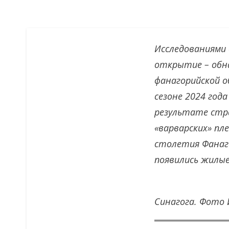
Исследованиями 
открытие – обна
фанагорийской о
сезоне 2024 год
результате стр
«варварских» пле
столетия Фанаго
появились жилые
Синагога. Фото 