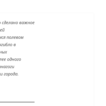
о сделано важное
ей
мся полевом
огибло в
тных
лее одного
инагоги
и города.