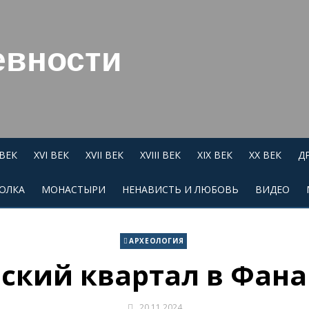
евности
 ВЕК
XVI ВЕК
XVII ВЕК
XVIII ВЕК
XIX ВЕК
XX ВЕК
Д
ОЛКА
МОНАСТЫРИ
НЕНАВИСТЬ И ЛЮБОВЬ
ВИДЕО
АРХЕОЛОГИЯ
ский квартал в Фан
20.11.2024