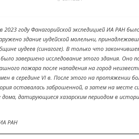
в 2023 году Фанагорийской экспедицией ИА РАН был
ружено здание иудейской молельни, принадлежавш
бщине иудеев (синагоге). В только что закончивше
а было завершено исследование этого здания. Оно п
ашного пожара после нападения на город неизвес
мен в середине VI в. После этого на протяжении бо
рия оставалась заброшенной, а затем на месте с
 дома, датирующиеся хазарским периодом в истори
ИА РАН