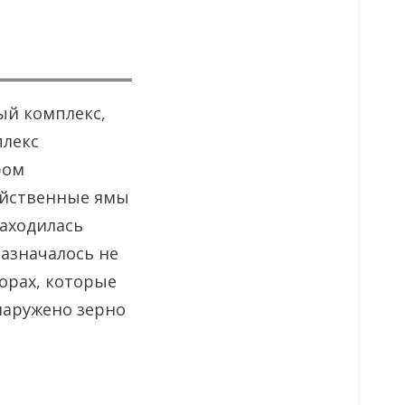
ый комплекс,
плекс
ром
яйственные ямы
аходилась
азначалось не
форах, которые
наружено зерно