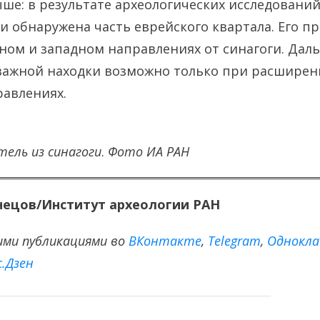
ше: в результате археологических исследовани
и обнаружена часть еврейского квартала. Его п
ном и западном направлениях от синагоги. Дал
важной находки возможно только при расширен
равлениях.
ель из синагоги
.
Фото ИА РАН
знецов/Институт археологии РАН
ими публикациями во
ВКонтакте
,
Тelegram
,
Однокла
с.Дзен