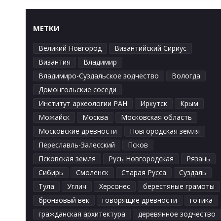
МЕТКИ
Великий Новгород
Византийский Сириус
Византия
Владимир
Владимиро-Суздальское зодчество
Вологда
Домонгольские соседи
Институт археологии РАН
Иркутск
Крым
Можайск
Москва
Московская область
Московские древности
Новгородская земля
Переславль-Залесский
Псков
Псковская земля
Русь Новгородская
Рязань
Сибирь
Смоленск
Старая Русса
Суздаль
Тула
Углич
Херсонес
берестяные грамоты
бронзовый век
говорящие древности
готика
гражданская архитектура
деревянное зодчество