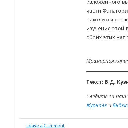
изложенного вы
части Фанагори
находится в юж
изучение этой 
обоих этих нап
Мраморная капит
Текст: В.Д. Ку
Следите за наш
Журнале
и
Яндек
on
Leave a Comment