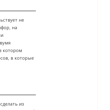
ьствует не
фор, на
ни
двумя
 в котором
сов, в которые
сделать из