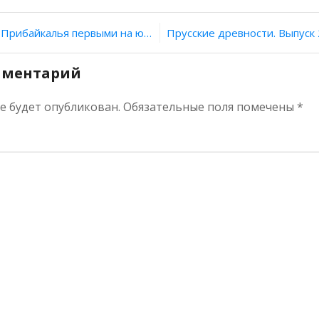
ия
на юге Восточной Сибири стали использовать собак для охоты
мментарий
не будет опубликован.
Обязательные поля помечены
*