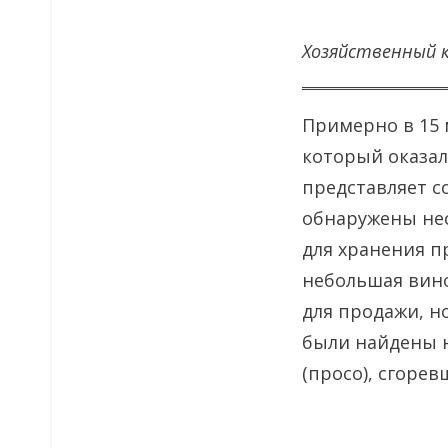
Хозяйственный к
Примерно в 15 
который оказал
представляет с
обнаружены нес
для хранения п
небольшая вино
для продажи, н
были найдены н
(просо), сгорев