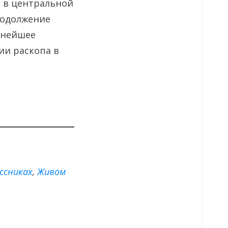
й в центральной
родолжение
ьнейшее
ии раскопа в
ссниках
,
Живом