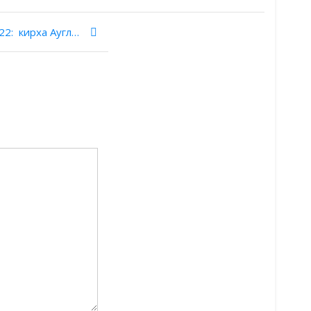
Прусские древности. Выпуск 22: кирха Ауглиттена