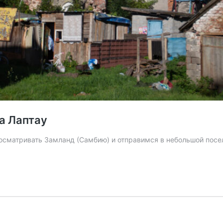
а Лаптау
сматривать Замланд (Самбию) и отправимся в небольшой посе