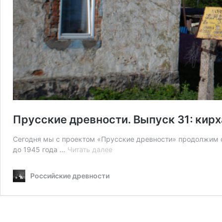
Прусские древности. Выпуск 31: кирх
Сегодня мы с проектом «Прусские древности» продолжим о
Прусские
до 1945 года …
Читать далее
древности.
Выпуск
Российские древности
31:
кирха
Лаптау