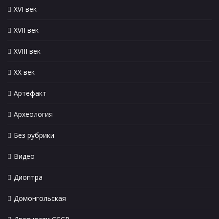
XVI век
XVII век
XVIII век
XX век
Артефакт
Археология
Без рубрики
Видео
Диоптра
Домонгольская