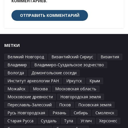
КОММЕНТАРИЕВ.
МЕТКИ
Великий Новгород
Византийский Сириус
Византия
Владимир
Владимиро-Суздальское зодчество
Вологда
Домонгольские соседи
Институт археологии РАН
Иркутск
Крым
Можайск
Москва
Московская область
Московские древности
Новгородская земля
Переславль-Залесский
Псков
Псковская земля
Русь Новгородская
Рязань
Сибирь
Смоленск
Старая Русса
Суздаль
Тула
Углич
Херсонес