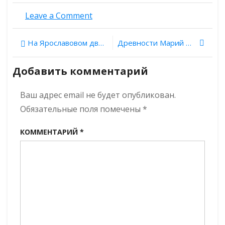
on
Leave a Comment
Раскопки
могильника
Навигация
На Ярославовом дворище обнаружена уникальная печать Новгородского периода правления Ярослава Мудрого
Древности Марий Эл. Выпуск 4. Церковь Живоначальной Троицы в Йошкар-Оле
Гнездилово
под
по
Суздалем:
Добавить комментарий
«лимонки»
записям
и
Ваш адрес email не будет опубликован.
индийская
монета
Обязательные поля помечены
*
КОММЕНТАРИЙ
*