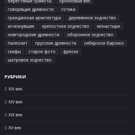
берестяные грамоты
бронзовый век
говорящие древности
готика
гражданская архитектура
деревянное зодчество
исчезнувшие
крепостное зодчество
монастыри
новгородские древности
оборонное зодчество
палеолит
прусские древности
сибирское барокко
скифы
старое фото
фрески
шатровое зодчество
РУБРИКИ
XIII век
XIV век
XIX век
XV век