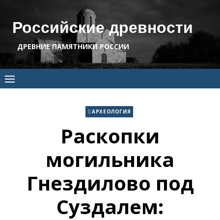
Skip
to
Российские древности
content
ДРЕВНИЕ ПАМЯТНИКИ РОССИИ
АРХЕОЛОГИЯ
Раскопки
могильника
Гнездилово под
Суздалем: