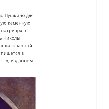
ело Пушкино для
овую каменную
 патриарх в
вь Николы
 пожаловал той
 пишется в
 ст.», изданном