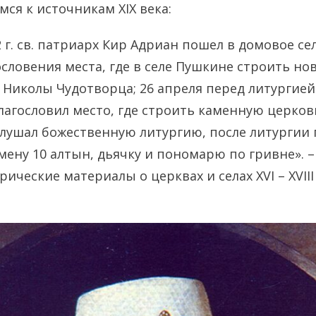
ся к источникам XIX века:
2 г. св. патриарх Кир Адриан пошел в домовое с
ословения места, где в селе Пушкине строить н
 Николы Чудотворца; 26 апреля перед литургией
лагословил место, где строить каменную церко
слушал божественную литургию, после литургии
мену 10 алтын, дьячку и пономарю по гривне». –
ические материалы о церквах и селах XVI – XVIII