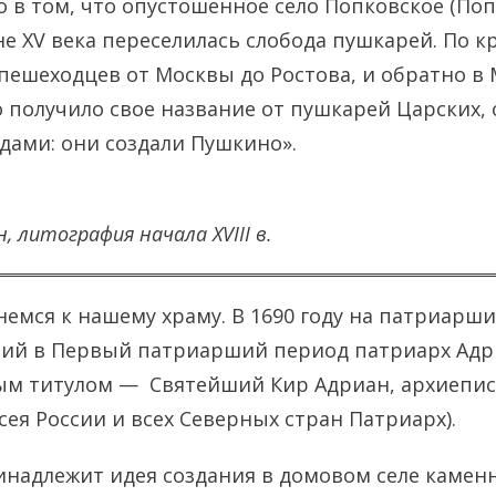
о в том, что опустошенное село Попковское (Поп
е XV века переселилась слобода пушкарей. По к
пешеходцев от Москвы до Ростова, и обратно в 
но получило свое название от пушкарей Царских,
дами: они создали Пушкино».
 литография начала XVIII в.
немся к нашему храму. В 1690 году на патриарш
ий в Первый патриарший период патриарх Адри
ным титулом — Святейший Кир Адриан, архиепи
сея России и всех Северных стран Патриарх).
надлежит идея создания в домовом селе камен