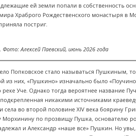
адлежащие ей земли попали в собственность ос
ира Храброго Рождественского монастыря в Мо
приняла постриг.
.
Фото: Алексей Паевский, июнь 2026 года
село Попковское стало называться Пушкиным, то
ой из них, «Пушкино» изначально было «Поучино
 реке Уче. Однако тогда вероятнее название Пу
подкрепленная никакими источниками краеведч
 села во второй половине XIV века боярину Гр
 Морхинину по прозвищу Пушка, основателю ро
длежал и Александр «наше все» Пушкин. Но увы,