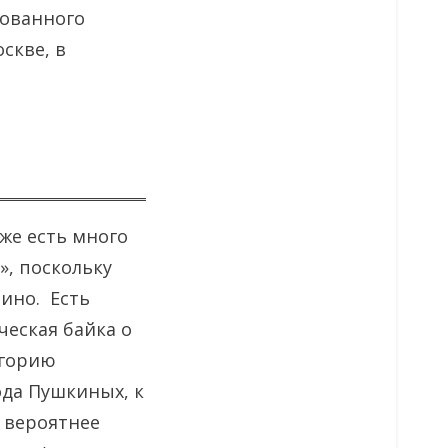
нованного
скве, в
же есть много
», поскольку
чино. Есть
еская байка о
игорию
да Пушкиных, к
 вероятнее