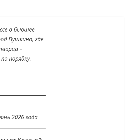
ссе в бывшее
род Пушкино, где
творца –
 по порядку.
июнь 2026 года