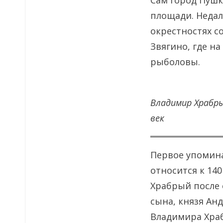
Сам город Пушк
площади. Недал
окрестностях с
Звягино, где на
рыболовы.
Владимир Храбры
век
Первое упомина
относится к 14
Храбрый после 
сына, князя Ан
Владимира Храб