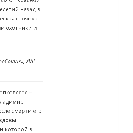
 км от Красной
елетий назад в
еская стоянка
ли охотники и
обоище», XVII
опковское –
 Владимир
осле смерти его
 вдовы
и которой в