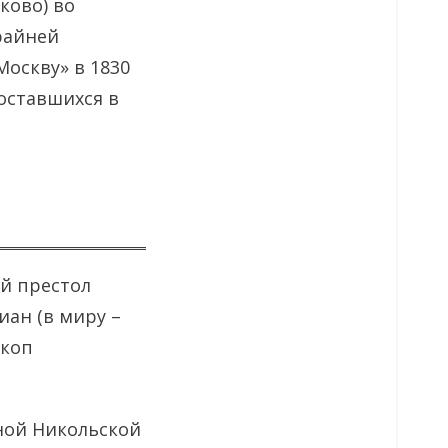
ково) во
райней
Москву» в 1830
 оставшихся в
ий престол
ан (в миру –
скоп
ной Никольской