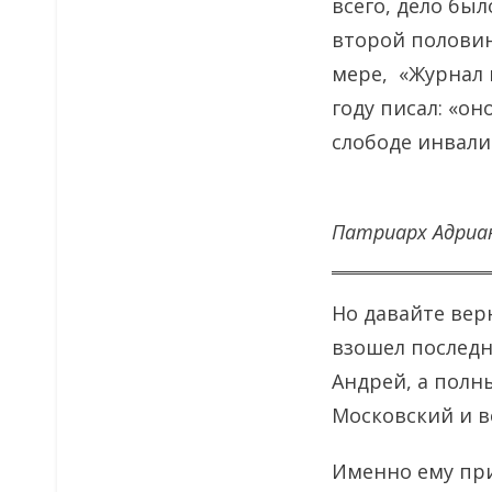
всего, дело был
второй половин
мере, «Журнал 
году писал: «о
слободе инвали
Патриарх Адриан,
Но давайте вер
взошел последн
Андрей, а пол
Московский и в
Именно ему при