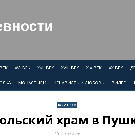
евности
 ВЕК
XVI ВЕК
XVII ВЕК
XVIII ВЕК
XIX ВЕК
XX ВЕК
Д
ОЛКА
МОНАСТЫРИ
НЕНАВИСТЬ И ЛЮБОВЬ
ВИДЕО
XVII ВЕК
ольский храм в Пуш
29.06.2026