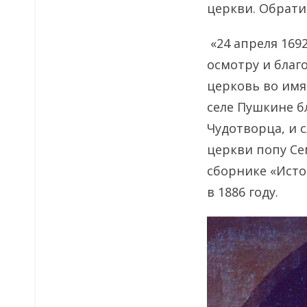
церкви. Обратим
«24 апреля 169
осмотру и благ
церковь во имя
селе Пушкине б
Чудотворца, и 
церкви попу Се
сборнике «Истор
в 1886 году.