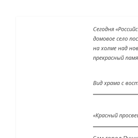
Сегодня «Россий
домовое село по
на холме над но
прекрасный памят
Вид храма с вост
«Красный просве