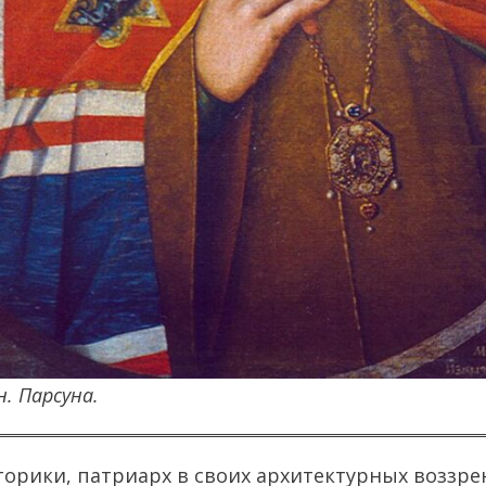
. Парсуна.
торики, патриарх в своих архитектурных воззре