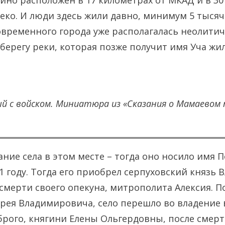
ино расположен в 17 километрах от МКАД и в 30
еко. И люди здесь жили давно, минимум 5 тысяч
овременного города уже располагалась неолитич
 берегу реки, которая позже получит имя Уча жи
й с войском. Миниатюра из «Сказания о Мамаевом п
ние села в этом месте – тогда оно носило имя П
01 году. Тогда его приобрел серпуховский князь
смерти своего опекуна, митрополита Алексия. П
дрея Владимировича, село перешло во владение
рого, княгини Елены Ольгердовны, после смерт