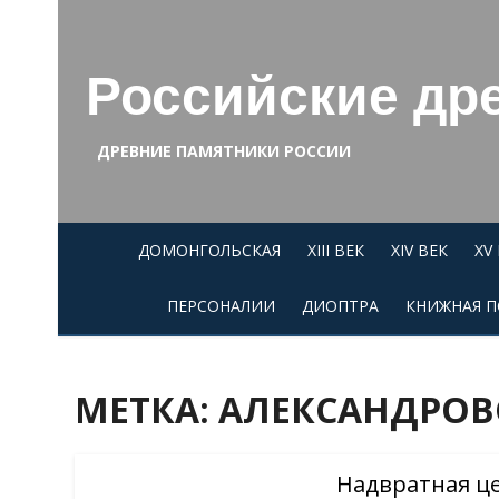
Skip
to
content
Российские др
ДРЕВНИЕ ПАМЯТНИКИ РОССИИ
ДОМОНГОЛЬСКАЯ
XIII ВЕК
XIV ВЕК
XV
ПЕРСОНАЛИИ
ДИОПТРА
КНИЖНАЯ П
МЕТКА:
АЛЕКСАНДРОВ
Надвратная це