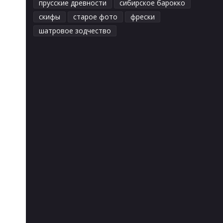
прусские древности
сибирское барокко
скифы
старое фото
фрески
шатровое зодчество