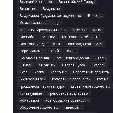
Великий Новгород
Византийский Сириус
Византия
Владимир
Владимиро-Суздальское зодчество
Вологда
Домонгольские соседи
Институт археологии РАН
Иркутск
Крым
Можайск
Москва
Московская область
Московские древности
Новгородская земля
Переславль-Залесский
Псков
Псковская земля
Русь Новгородская
Рязань
Сибирь
Смоленск
Старая Русса
Суздаль
Тула
Углич
Херсонес
берестяные грамоты
бронзовый век
говорящие древности
готика
гражданская архитектура
деревянное зодчество
исчезнувшие
крепостное зодчество
монастыри
новгородские древности
оборонное зодчество
палеолит