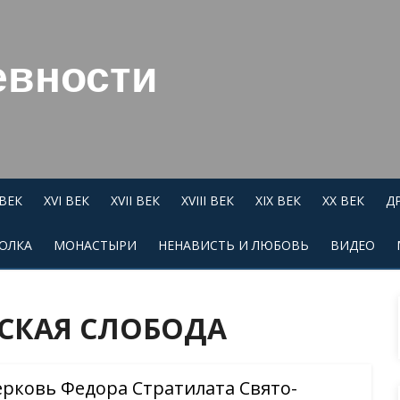
евности
 ВЕК
XVI ВЕК
XVII ВЕК
XVIII ВЕК
XIX ВЕК
XX ВЕК
Д
ОЛКА
МОНАСТЫРИ
НЕНАВИСТЬ И ЛЮБОВЬ
ВИДЕО
СКАЯ СЛОБОДА
рковь Федора Стратилата Свято-