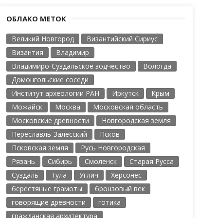
ОБЛАКО МЕТОК
Великий Новгород
Византийский Сириус
Византия
Владимир
Владимиро-Суздальское зодчество
Вологда
Домонгольские соседи
Институт археологии РАН
Иркутск
Крым
Можайск
Москва
Московская область
Московские древности
Новгородская земля
Переславль-Залесский
Псков
Псковская земля
Русь Новгородская
Рязань
Сибирь
Смоленск
Старая Русса
Суздаль
Тула
Углич
Херсонес
берестяные грамоты
бронзовый век
говорящие древности
готика
гражданская архитектура