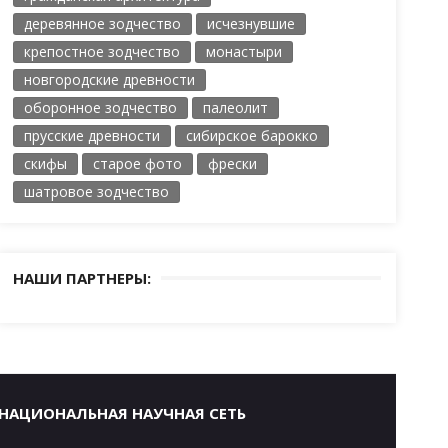
деревянное зодчество
исчезнувшие
крепостное зодчество
монастыри
новгородские древности
оборонное зодчество
палеолит
прусские древности
сибирское барокко
скифы
старое фото
фрески
шатровое зодчество
НАШИ ПАРТНЕРЫ:
НАЦИОНАЛЬНАЯ НАУЧНАЯ СЕТЬ