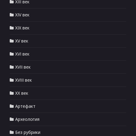
XIII век
XIV век
XIX век
XV век
XVI век
XVII век
XVIII век
XX век
Артефакт
Археология
Без рубрики