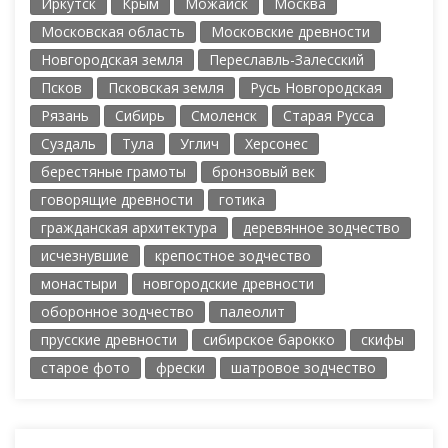
Иркутск
Крым
Можайск
Москва
Московская область
Московские древности
Новгородская земля
Переславль-Залесский
Псков
Псковская земля
Русь Новгородская
Рязань
Сибирь
Смоленск
Старая Русса
Суздаль
Тула
Углич
Херсонес
берестяные грамоты
бронзовый век
говорящие древности
готика
гражданская архитектура
деревянное зодчество
исчезнувшие
крепостное зодчество
монастыри
новгородские древности
оборонное зодчество
палеолит
прусские древности
сибирское барокко
скифы
старое фото
фрески
шатровое зодчество