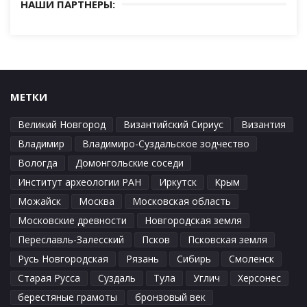
НАШИ ПАРТНЕРЫ:
МЕТКИ
Великий Новгород
Византийский Сириус
Византия
Владимир
Владимиро-Суздальское зодчество
Вологда
Домонгольские соседи
Институт археологии РАН
Иркутск
Крым
Можайск
Москва
Московская область
Московские древности
Новгородская земля
Переславль-Залесский
Псков
Псковская земля
Русь Новгородская
Рязань
Сибирь
Смоленск
Старая Русса
Суздаль
Тула
Углич
Херсонес
берестяные грамоты
бронзовый век