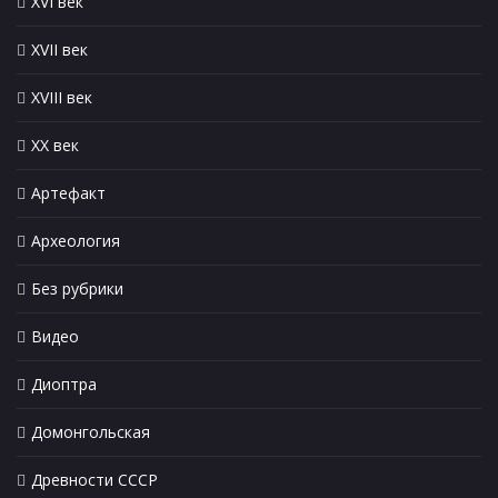
XVI век
XVII век
XVIII век
XX век
Артефакт
Археология
Без рубрики
Видео
Диоптра
Домонгольская
Древности СССР