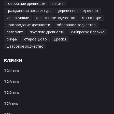
говорящие древности
готика
гражданская архитектура
деревянное зодчество
исчезнувшие
крепостное зодчество
монастыри
новгородские древности
оборонное зодчество
палеолит
прусские древности
сибирское барокко
скифы
старое фото
фрески
шатровое зодчество
РУБРИКИ
XIII век
XIV век
XIX век
XV век