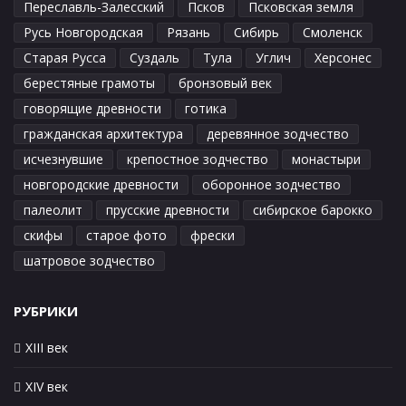
Переславль-Залесский
Псков
Псковская земля
Русь Новгородская
Рязань
Сибирь
Смоленск
Старая Русса
Суздаль
Тула
Углич
Херсонес
берестяные грамоты
бронзовый век
говорящие древности
готика
гражданская архитектура
деревянное зодчество
исчезнувшие
крепостное зодчество
монастыри
новгородские древности
оборонное зодчество
палеолит
прусские древности
сибирское барокко
скифы
старое фото
фрески
шатровое зодчество
РУБРИКИ
XIII век
XIV век