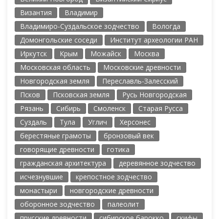
Византия
Владимир
Владимиро-Суздальское зодчество
Вологда
Домонгольские соседи
Институт археологии РАН
Иркутск
Крым
Можайск
Москва
Московская область
Московские древности
Новгородская земля
Переславль-Залесский
Псков
Псковская земля
Русь Новгородская
Рязань
Сибирь
Смоленск
Старая Русса
Суздаль
Тула
Углич
Херсонес
берестяные грамоты
бронзовый век
говорящие древности
готика
гражданская архитектура
деревянное зодчество
исчезнувшие
крепостное зодчество
монастыри
новгородские древности
оборонное зодчество
палеолит
прусские древности
сибирское барокко
скифы