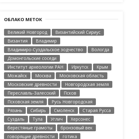
ОБЛАКО МЕТОК
Великий Новгород
Византийский Сириус
Византия
Владимир
Владимиро-Суздальское зодчество
Вологда
Домонгольские соседи
Институт археологии РАН
Иркутск
Крым
Можайск
Москва
Московская область
Московские древности
Новгородская земля
Переславль-Залесский
Псков
Псковская земля
Русь Новгородская
Рязань
Сибирь
Смоленск
Старая Русса
Суздаль
Тула
Углич
Херсонес
берестяные грамоты
бронзовый век
говорящие древности
готика