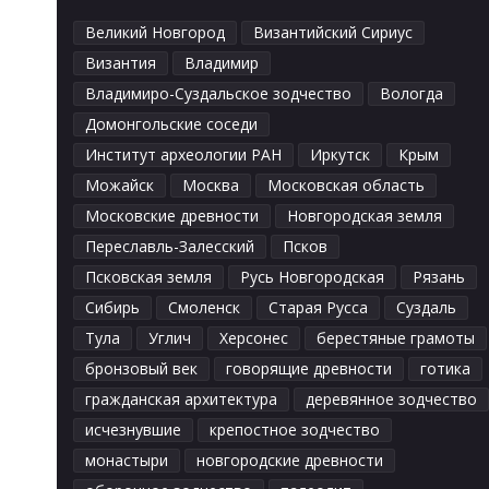
Великий Новгород
Византийский Сириус
Византия
Владимир
Владимиро-Суздальское зодчество
Вологда
Домонгольские соседи
Институт археологии РАН
Иркутск
Крым
Можайск
Москва
Московская область
Московские древности
Новгородская земля
Переславль-Залесский
Псков
Псковская земля
Русь Новгородская
Рязань
Сибирь
Смоленск
Старая Русса
Суздаль
Тула
Углич
Херсонес
берестяные грамоты
бронзовый век
говорящие древности
готика
гражданская архитектура
деревянное зодчество
исчезнувшие
крепостное зодчество
монастыри
новгородские древности