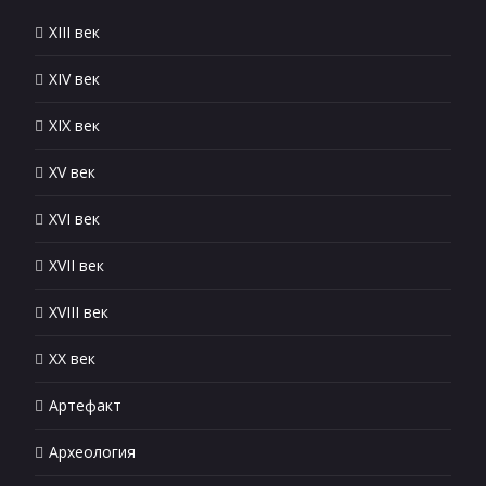
XIII век
XIV век
XIX век
XV век
XVI век
XVII век
XVIII век
XX век
Артефакт
Археология