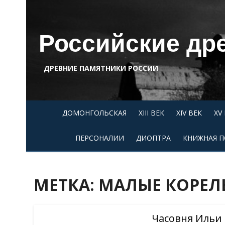
Skip
to
content
Российские др
ДРЕВНИЕ ПАМЯТНИКИ РОССИИ
ДОМОНГОЛЬСКАЯ
XIII ВЕК
XIV ВЕК
XV
ПЕРСОНАЛИИ
ДИОПТРА
КНИЖНАЯ П
МЕТКА:
МАЛЫЕ КОРЕЛ
Часовня Ильи 