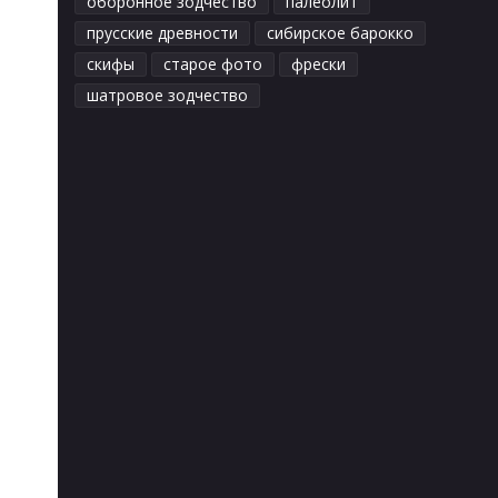
оборонное зодчество
палеолит
прусские древности
сибирское барокко
скифы
старое фото
фрески
шатровое зодчество