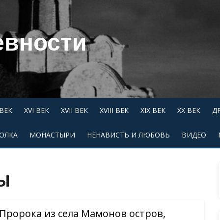
евности
 ВЕК
XVI ВЕК
XVII ВЕК
XVIII ВЕК
XIX ВЕК
XX ВЕК
Д
ОЛКА
МОНАСТЫРИ
НЕНАВИСТЬ И ЛЮБОВЬ
ВИДЕО
Ы
Пророка из села Мамонов остров,