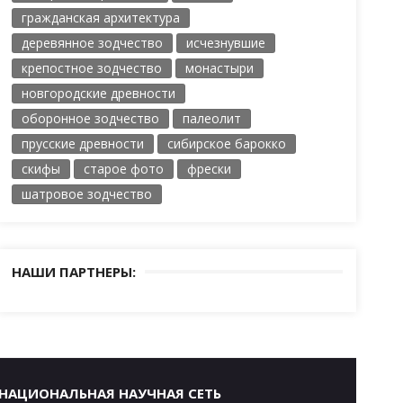
гражданская архитектура
деревянное зодчество
исчезнувшие
крепостное зодчество
монастыри
новгородские древности
оборонное зодчество
палеолит
прусские древности
сибирское барокко
скифы
старое фото
фрески
шатровое зодчество
НАШИ ПАРТНЕРЫ:
НАЦИОНАЛЬНАЯ НАУЧНАЯ СЕТЬ