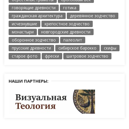
говорящие древности
готика
гражданская архитектура
деревянное зодчество
исчезнувшие
крепостное зодчество
монастыри
новгородские древности
оборонное зодчество
палеолит
прусские древности
сибирское барокко
скифы
старое фото
фрески
шатровое зодчество
НАШИ ПАРТНЕРЫ: