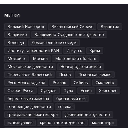
МЕТКИ
Великий Новгород
Византийский Сириус
Византия
Владимир
Владимиро-Суздальское зодчество
Вологда
Домонгольские соседи
Институт археологии РАН
Иркутск
Крым
Можайск
Москва
Московская область
Московские древности
Новгородская земля
Переславль-Залесский
Псков
Псковская земля
Русь Новгородская
Рязань
Сибирь
Смоленск
Старая Русса
Суздаль
Тула
Углич
Херсонес
берестяные грамоты
бронзовый век
говорящие древности
готика
гражданская архитектура
деревянное зодчество
исчезнувшие
крепостное зодчество
монастыри