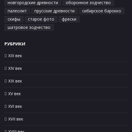
новгородские древности
оборонное зодчество
палеолит
прусские древности
сибирское барокко
скифы
старое фото
фрески
шатровое зодчество
РУБРИКИ
XIII век
XIV век
XIX век
XV век
XVI век
XVII век
XVIII век