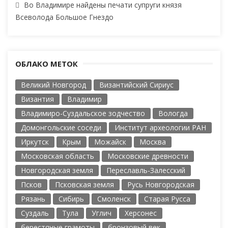
Во Владимире найдены печати супруги князя
Всеволода Большое Гнездо
ОБЛАКО МЕТОК
Великий Новгород
Византийский Сириус
Византия
Владимир
Владимиро-Суздальское зодчество
Вологда
Домонгольские соседи
Институт археологии РАН
Иркутск
Крым
Можайск
Москва
Московская область
Московские древности
Новгородская земля
Переславль-Залесский
Псков
Псковская земля
Русь Новгородская
Рязань
Сибирь
Смоленск
Старая Русса
Суздаль
Тула
Углич
Херсонес
берестяные грамоты
бронзовый век