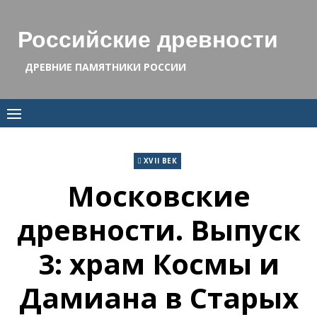
Skip
to
Российские древности
content
ДРЕВНИЕ ПАМЯТНИКИ РОССИИ
XVII ВЕК
Московские
древности. Выпуск
3: храм Космы и
Дамиана в Старых