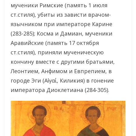
мученики Римские (память 1 июля
ст.стиля), убиты из зависти врачом-
язычником при императоре Карине
(283-285); Косма и Дамиан, мученики
Аравийские (память 17 октября
ст.стиля), приняли мученическую
кончину вместе с другими братьями,
Леонтием, Анфимом и Евпрепием, в
городе Эги (Αἰγαί, Киликия) в гонение
императора Диоклетиана (284-305).