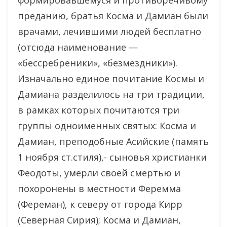
формировавшемуся и противоречивому
преданию, братья Косма и Дамиан были
врачами, лечившими людей бесплатно
(отсюда наименование —
«бессребреники», «безмездники»).
Изначально единое почитание Космы и
Дамиана разделилось на три традиции,
в рамках которых почитаются три
группы одноименных святых: Косма и
Дамиан, преподобные Асийские (память
1 ноября ст.стиля),- сыновья христианки
Феодоты, умерли своей смертью и
похоронены в местности Феремма
(Фереман), к северу от города Кирр
(Северная Сирия); Косма и Дамиан,