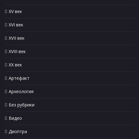
XV век
XVI век
XVII век
XVIII век
XX век
Артефакт
Археология
Без рубрики
Видео
Диоптра