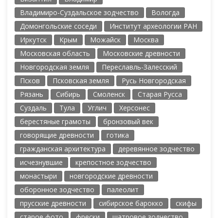
Владимиро-Суздальское зодчество
Вологда
Домонгольские соседи
Институт археологии РАН
Иркутск
Крым
Можайск
Москва
Московская область
Московские древности
Новгородская земля
Переславль-Залесский
Псков
Псковская земля
Русь Новгородская
Рязань
Сибирь
Смоленск
Старая Русса
Суздаль
Тула
Углич
Херсонес
берестяные грамоты
бронзовый век
говорящие древности
готика
гражданская архитектура
деревянное зодчество
исчезнувшие
крепостное зодчество
монастыри
новгородские древности
оборонное зодчество
палеолит
прусские древности
сибирское барокко
скифы
старое фото
фрески
шатровое зодчество