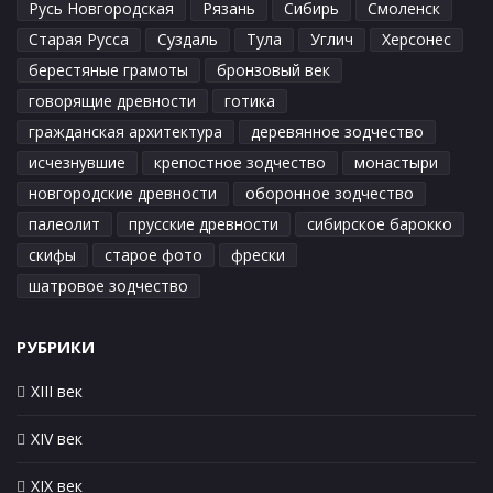
Русь Новгородская
Рязань
Сибирь
Смоленск
Старая Русса
Суздаль
Тула
Углич
Херсонес
берестяные грамоты
бронзовый век
говорящие древности
готика
гражданская архитектура
деревянное зодчество
исчезнувшие
крепостное зодчество
монастыри
новгородские древности
оборонное зодчество
палеолит
прусские древности
сибирское барокко
скифы
старое фото
фрески
шатровое зодчество
РУБРИКИ
XIII век
XIV век
XIX век