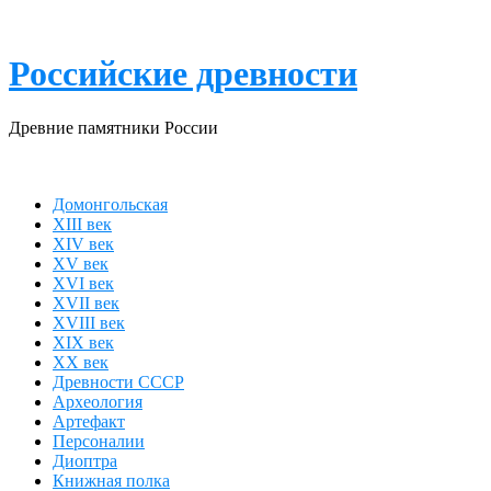
Skip
to
content
Российские древности
Древние памятники России
Домонгольская
XIII век
XIV век
XV век
XVI век
XVII век
XVIII век
XIX век
XX век
Древности СССР
Археология
Артефакт
Персоналии
Диоптра
Книжная полка