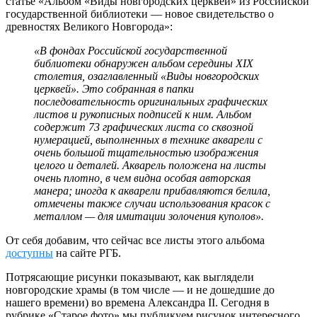
статье «Альбом «Виды новгородских церквей» из Российской
государственной библиотеки — новое свидетельство о
древностях Великого Новгорода»:
«В фондах Российской государственной
библиотеки обнаружен альбом середины XIX
столетия, озаглавленный «Виды новгородских
церквей». Это собранная в папки
последовательность оригинальных графических
листов и рукописных подписей к ним. Альбом
содержит 73 графических листа со сквозной
нумерацией, выполненных в технике акварели с
очень большой тщательностью изображения
целого и деталей. Акварель положена на листы
очень плотно, в чем видна особая авторская
манера; иногда к акварели прибавляются белила,
отмечены также случаи использования красок с
металлом — для имитации золочения куполов».
От себя добавим, что сейчас все листы этого альбома
доступны
на сайте РГБ.
Потрясающие рисунки показывают, как выглядели
новгородские храмы (в том числе — и не дошедшие до
нашего времени) во времена Александра II. Сегодня в
рубрике «Старое фото» мы публикуем рисунок интересного