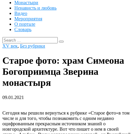
Монастыри
Ненависть и любовь
Видео
Мероприятия
О портале
Словарь
Search
Search
for:
XV век
,
Без рубрики
Cтарое фото: храм Симеона
Богоприимца Зверина
монастыря
09.01.2021
Сегодня мы решили вернуться к рубрике «Старое фото»в том
числе и для того, чтобы познакомить с одним недавно
оцифрованным прекрасным источником знаний о
новгородской архитектуре. Вот что пишет о нем в своей