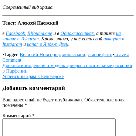
Современный вид храма.
Текст: Алексей Паевский
в
Facebook
,
ВКонтакте
и в
Одноклассниках
, а также
на
канале в Telegram
. Кроме этого, у нас есть свой
аккаунт в
Instagram
и
канал в Яндекс-Дзен
.
•
Tagged
Великий Новгород
,
монастыри
,
старое фото
•
Leave a
on
Comment
Навигация
Cтарое
Древняя винодельня и модель триеры: спасательные раскопки
фото:
в Парфении
по
храм
Успенский храм в Белозерске
записям
Симеона
Богоприимца
Добавить комментарий
Зверина
монастыря
Ваш адрес email не будет опубликован.
Обязательные поля
помечены
*
Комментарий
*