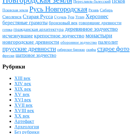
Псков
Переславль-Залесский
Русь Новгородская
Сибирь
Псковская земля
Рязань
Херсонес
Старая Русса
Смоленск
Суздаль
Тула
Углич
берестяные грамоты
бронзовый век
говорящие древности
деревянное зодчество
гражданская архитектура
готика
монастыри
исчезнувшие
крепостное зодчество
новгородские древности
палеолит
оборонное зодчество
прусские древности
старое фото
сибирское барокко
скифы
шатровое зодчество
фрески
Рубрики
XIII век
XIV век
XIX век
XV век
XVI век
XVII век
XVIII век
XX век
Артефакт
Археология
Без рубрики