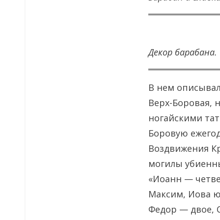
Декор барабана. 
В нем описывал
Верх-Боровая, н
ногайскими тат
Боровую ежегод
Воздвижения Кр
могилы убиенны
«Иоанн — четве
Максим, Иова ю
Федор — двое, 