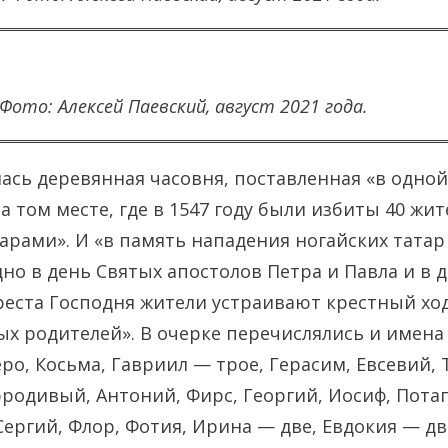
Фото: Алексей Паевский, август 2021 года.
ась деревянная часовня, поставленная «в одной 
а том месте, где в 1547 году были избиты 40 жи
арами». И «в память нападения ногайских татар 
но в день Святых апостолов Петра и Павла и в 
еста Господня жители устраивают крестный ход
х родителей». В очерке перечислялись и имена
ро, Косьма, Гавриил — трое, Герасим, Евсевий,
родивый, Антоний, Фирс, Георгий, Иосиф, Потап
Сергий, Флор, Фотия, Ирина — две, Евдокия — д