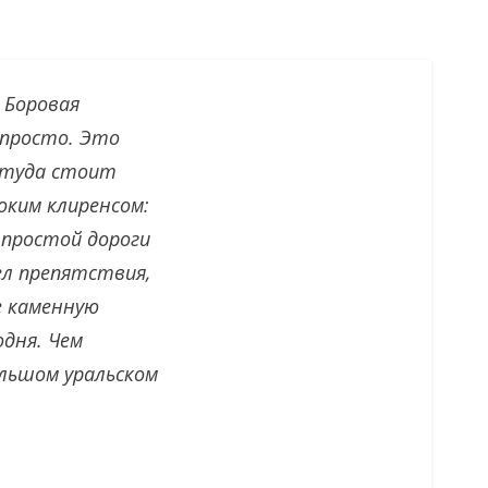
 Боровая
епросто. Это
я туда стоит
оким клиренсом:
 простой дороги
ел препятствия,
е каменную
дня. Чем
ольшом уральском