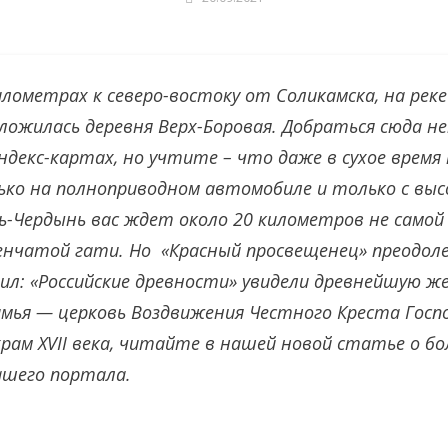
илометрах к северо-востоку от Соликамска, на реке
оложилась деревня Верх-Боровая. Добраться сюда н
ндекс-картах, но учтите – что даже в сухое врем
ко на полноприводном автомобиле и только с выс
-Чердынь вас ждет около 20 километров не самой
енчатой гати. Но «Красный просвещенец» преодол
ил: «Российские древности» увидели древнейшую ж
мья — церковь Воздвижения Честного Креста Госпо
рам XVII века, читайте в нашей новой статье о б
шего портала.