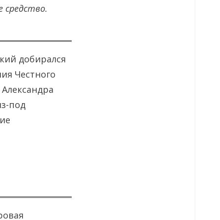
е средство.
ский добирался
ния Честного
, Александра
из-под
ие
ровая