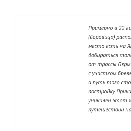
Примерно в 22 к
(Боровица) расп
место есть на Я
добираться толь
от трассы Пермь
с участком брев
а путь того сто
постройку Прика
уникален этот х
путешествии на