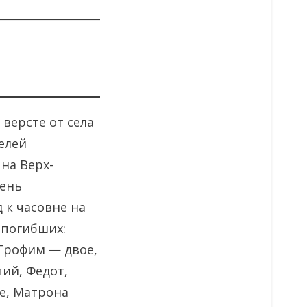
версте от села
телей
на Верх-
день
 к часовне на
 погибших:
 Трофим — двое,
ий, Федот,
ве, Матрона