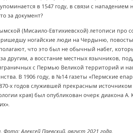
упоминается в 1547 году, в связи с нападением 
это за документ?
ымской (Мисаило-Евтихиевской) летописи про с
«Пришедшу ногайские люди на Чердыню, повосты
полагают, что это был не обычный набег, котор
 за другим, а восстание местных язычников, по
играничных с Пермью Великой территорий и на
нства. В 1906 году, в №14 газеты «Пермские епа
1870-х годов служившей прекрасным источником
ологии края) был опубликован очерк диакона А. 
их».
. Фото: Алексей Паевский, август 2021 года.