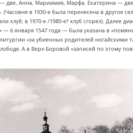
 — две, Анна, Мариамия, Марфа, Екатерина — две
. (Часовня в 1930-е была перенесена в другое село
ли клуб; в 1970-е /1980-е? клуб сгорел). Далее ди
» — 6 января 1547 года — была указана в «помян
литургии «за убиенных родителей ногайскими т
лободе. А в Верх-Боровой «записей по этому пов