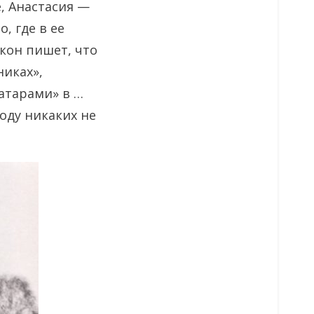
, Анастасия —
, где в ее
акон пишет, что
никах»,
атарами» в …
оду никаких не