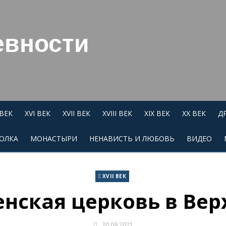
евности
 ВЕК
XVI ВЕК
XVII ВЕК
XVIII ВЕК
XIX ВЕК
XX ВЕК
Д
ОЛКА
МОНАСТЫРИ
НЕНАВИСТЬ И ЛЮБОВЬ
ВИДЕО
XVII ВЕК
нская церковь в Вер
20.09.2021