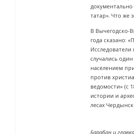
документально 
татар». Что же 
В Вычегодско-В
года сказано: 
Исследователи 
случались один
населением пр
против христиа
ведомости» (с 
истории и архе
лесах Чердынск
Барабан и главка