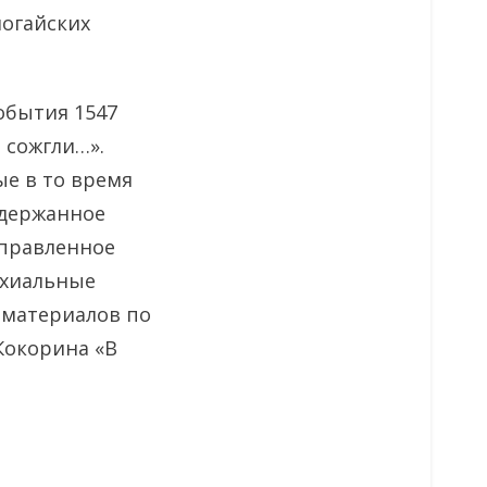
ногайских
обытия 1547
 сожгли…».
ые в то время
ддержанное
правленное
рхиальные
 материалов по
Кокорина «В