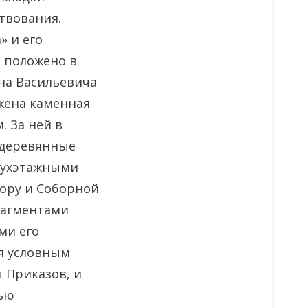
твования.
» и его
о положено в
ана Васильевича
ужена каменная
. За ней в
 деревянные
двухэтажными
ору и Соборной
рагментами
ми его
ая условным
ы Приказов, и
тью