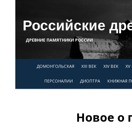
Skip
to
content
Российские др
ДРЕВНИЕ ПАМЯТНИКИ РОССИИ
ДОМОНГОЛЬСКАЯ
XIII ВЕК
XIV ВЕК
XV
ПЕРСОНАЛИИ
ДИОПТРА
КНИЖНАЯ П
Новое о