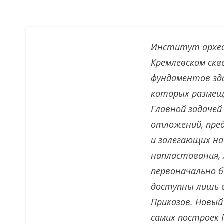
Институт архео
Кремлевском скв
фундаментов зда
которых размеща
Главной задачей
отложений, пре
и залегающих на
напластования, 
первоначально б
доступны лишь в
Приказов. Новый
самих построек 