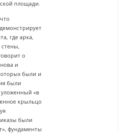
ской площади.
 что
 демонстрирует
а, где арка,
 стены,
говорит о
нова и
которых были и
ия были
 уложенный «в
менное крыльцо
уя
риказы были
т», фундаменты