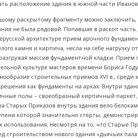
ть расположение здания в южной части Иванов
ьшому раскрытому фрагменту можно заключить,
ания не была рядовой. Попавшая в раскоп часть
ерусской архитектуре прием арочного фундамент
лого камня и кирпича, несла на себе нагрузку от
азгружая массив фундаментной кладки. Прием 
ельной культуре мастеров времени Бориса Году
нообразие строительных приемов XVI в., среди 
решения как фундаменты на арках. Внутри здан
ичные полы – своеобразный кирпичный паркет,
ора Старых Приказов внутрь здания вело белока
тупени которой значительно стерты, демонстрир
х использования. Несмотря на то, что Старые П
д строительством нового здания «дьячьих пала