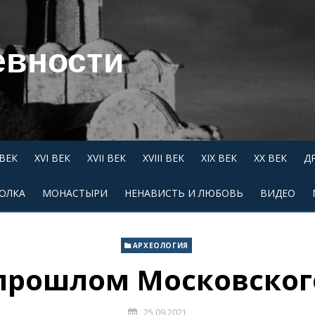
евности
 ВЕК
XVI ВЕК
XVII ВЕК
XVIII ВЕК
XIX ВЕК
XX ВЕК
Д
ОЛКА
МОНАСТЫРИ
НЕНАВИСТЬ И ЛЮБОВЬ
ВИДЕО
АРХЕОЛОГИЯ
 прошлом Московског
25.09.2021