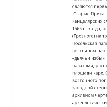
являются перв
Старые Приказы
канцелярских с
1565 г., когда,
(Грозного) нап
Посольская пал
восточном нап
«дьячьи избы»,
палатами, расп
площади каре.
восточного поп
западной стены
архивном черте
археологически