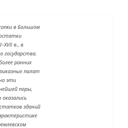
копки в Большом
ы остатки
VII в., в
о государства.
более ранних
риказных палат
но эти
нейшей поры,
 оказались
остатков зданий
характеристике
ремлевском