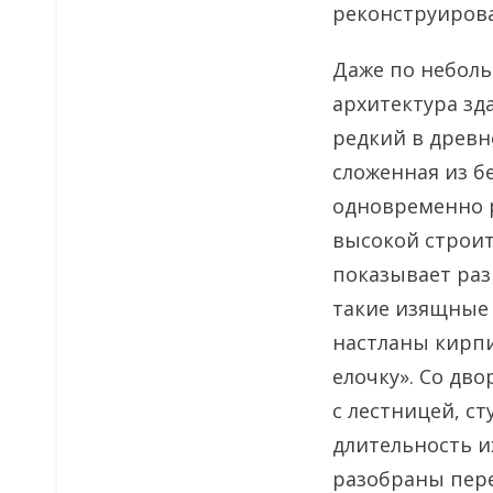
реконструирова
Даже по небол
архитектура зд
редкий в древн
сложенная из бе
одновременно р
высокой строит
показывает раз
такие изящные 
настланы кирп
елочку». Со дв
с лестницей, с
длительность и
разобраны пере