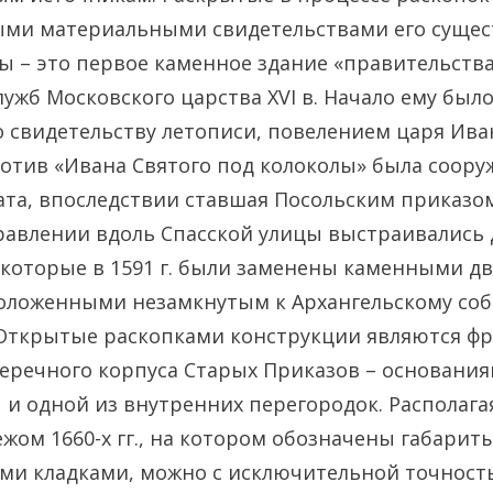
ыми материальными свидетельствами его сущес
 – это первое каменное здание «правительства
лужб Московского царства XVI в. Начало ему был
 по свидетельству летописи, повелением царя Ив
ротив «Ивана Святого под колоколы» была соор
ата, впоследствии ставшая Посольским приказом
равлении вдоль Спасской улицы выстраивались
 которые в 1591 г. были заменены каменными 
оложенными незамкнутым к Архангельскому соб
 Открытые раскопками конструкции являются ф
еречного корпуса Старых Приказов – основания
 и одной из внутренних перегородок. Располаг
жом 1660-х гг., на котором обозначены габарит
ми кладками, можно с исключительной точнос