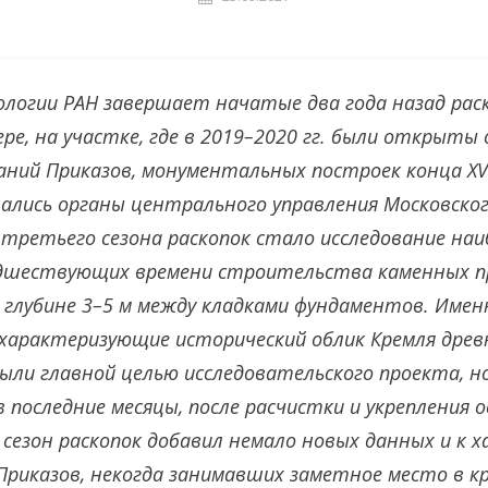
логии РАН завершает начатые два года назад рас
ере, на участке, где в 2019–2020 гг. были открыт
ний Приказов, монументальных построек конца XVI–X
лись органы центрального управления Московског
 третьего сезона раскопок стало исследование наи
дшествующих времени строительства каменных п
 глубине 3–5 м между кладками фундаментов. Имен
характеризующие исторический облик Кремля древ
ыли главной целью исследовательского проекта, но
 последние месяцы, после расчистки и укрепления 
 сезон раскопок добавил немало новых данных и к 
Приказов, некогда занимавших заметное место в к