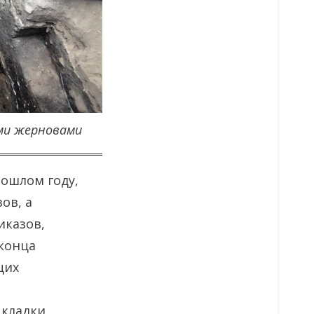
ыми жерновами
ошлом году,
ов, а
иказов,
 конца
щих
 кладки