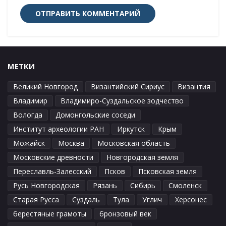
МЕТКИ
Великий Новгород
Византийский Сириус
Византия
Владимир
Владимиро-Суздальское зодчество
Вологда
Домонгольские соседи
Институт археологии РАН
Иркутск
Крым
Можайск
Москва
Московская область
Московские древности
Новгородская земля
Переславль-Залесский
Псков
Псковская земля
Русь Новгородская
Рязань
Сибирь
Смоленск
Старая Русса
Суздаль
Тула
Углич
Херсонес
берестяные грамоты
бронзовый век