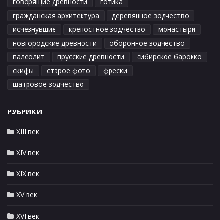
говорящие древности
готика
гражданская архитектура
деревянное зодчество
исчезнувшие
крепостное зодчество
монастыри
новгородские древности
оборонное зодчество
палеолит
прусские древности
сибирское барокко
скифы
старое фото
фрески
шатровое зодчество
РУБРИКИ
XIII век
XIV век
XIX век
XV век
XVI век