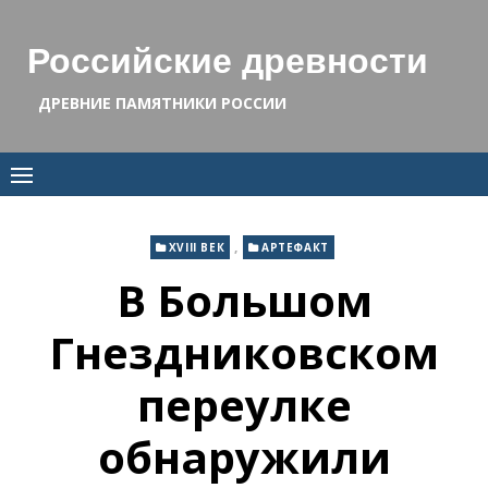
Skip
to
Российские древности
content
ДРЕВНИЕ ПАМЯТНИКИ РОССИИ
,
XVIII ВЕК
АРТЕФАКТ
В Большом
Гнездниковском
переулке
обнаружили