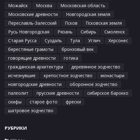
Можайск
Москва
Московская область
Московские древности
Новгородская земля
Переславль-Залесский
Псков
Псковская земля
Русь Новгородская
Рязань
Сибирь
Смоленск
Старая Русса
Суздаль
Тула
Углич
Херсонес
берестяные грамоты
бронзовый век
говорящие древности
готика
гражданская архитектура
деревянное зодчество
исчезнувшие
крепостное зодчество
монастыри
новгородские древности
оборонное зодчество
палеолит
прусские древности
сибирское барокко
скифы
старое фото
фрески
шатровое зодчество
РУБРИКИ