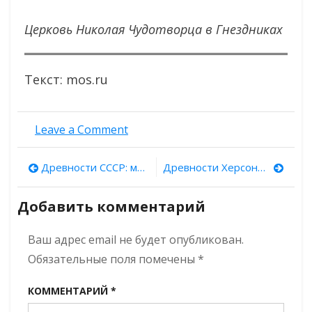
Церковь Николая Чудотворца в Гнездниках
Текст: mos.ru
on
Leave a Comment
В
Большом
Навигация
Древности СССР: мавзолей Чашма-Айюб в Бухаре
Древности Херсонеса: Базилика в базилике
Гнездниковском
переулке
по
обнаружили
Добавить комментарий
старинное
записям
белокаменное
Ваш адрес email не будет опубликован.
надгробие
Обязательные поля помечены
*
КОММЕНТАРИЙ
*