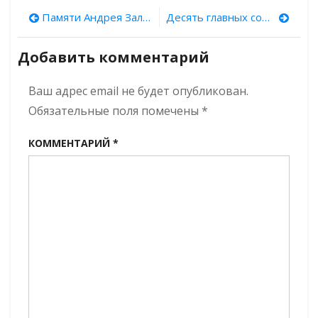
культурного
Навигация
Памяти Андрея Зализняка
Десять главных событий по версии Института археологии РАН
наследия»:
проект
по
о
Добавить комментарий
том,
записям
как
Ваш адрес email не будет опубликован.
ученые
берегут
Обязательные поля помечены
*
культуру
КОММЕНТАРИЙ
*