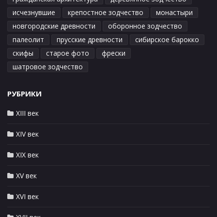
исчезнувшие
крепостное зодчество
монастыри
новгородские древности
оборонное зодчество
палеолит
прусские древности
сибирское барокко
скифы
старое фото
фрески
шатровое зодчество
РУБРИКИ
XIII век
XIV век
XIX век
XV век
XVI век