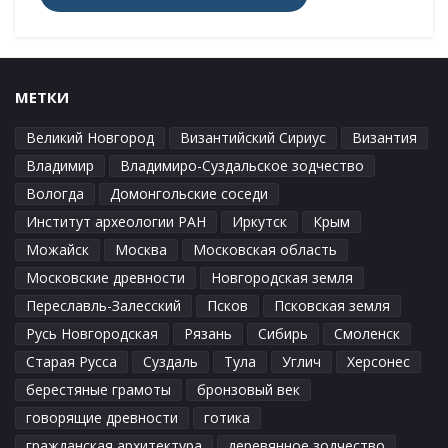
МЕТКИ
Великий Новгород
Византийский Сириус
Византия
Владимир
Владимиро-Суздальское зодчество
Вологда
Домонгольские соседи
Институт археологии РАН
Иркутск
Крым
Можайск
Москва
Московская область
Московские древности
Новгородская земля
Переславль-Залесский
Псков
Псковская земля
Русь Новгородская
Рязань
Сибирь
Смоленск
Старая Русса
Суздаль
Тула
Углич
Херсонес
берестяные грамоты
бронзовый век
говорящие древности
готика
гражданская архитектура
деревянное зодчество