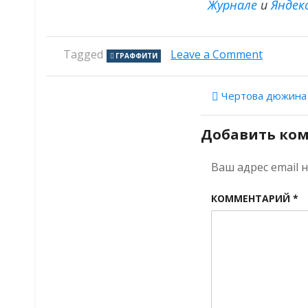
Журнале
и
Яндек
on
Tagged
Leave a Comment
ГРАФФИТИ
Говоря
древнос
Навигац
Выпуск
Чертова дюжина до
первый:
по
граффи
Добавить ко
Мутижи
записям
Ваш адрес email 
КОММЕНТАРИЙ
*