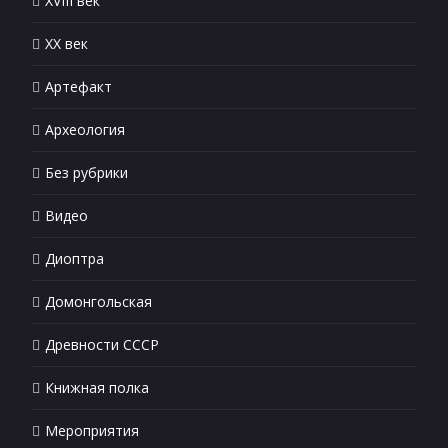
XVIII век
XX век
Артефакт
Археология
Без рубрики
Видео
Диоптра
Домонгольская
Древности СССР
Книжная полка
Мероприятия