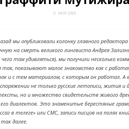
04.01.2023
назад мы опубликовали колонку главного редактора
нную на смерть великого лингвиста Андрея Зализня
 чего там удивляться), мы получили несколько ком
 так, показывают малое знакомство как с работа
ак и с тем материалом, с которым он работал. А в
аспоряжении не только русские летописи, жития и 
ексты, но и множество свидетельств живого древ
х его диалектов. Это знаменитые берестяные грам
саг в телеге» или СМС, записи писцов на полях кни
 так далее.