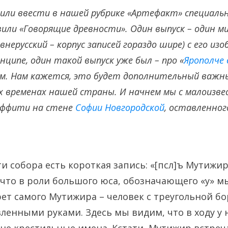
ли ввести в нашей рубрике «Артефакт» специальн
или «Говорящие древности». Один выпуск – один ми
нерусский – корпус записей гораздо шире) с его из
нципе, один такой выпуск уже был – про «
Ярополче 
м. Нам кажется, это будет дополнительный важны
их временах нашей страны. И начнем мы с малоизве
аффити на стене
Софии Новгородской
, оставленног
ти собора есть короткая запись: «[псл]ъ Мутижир
 что в роли большого юса, обозначающего «у» 
ет самого Мутижира – человек с треугольной б
ленными руками. Здесь мы видим, что в ходу у