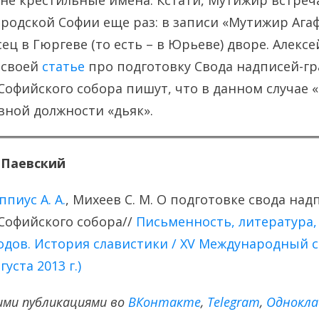
не крестильные имена. Кстати, Мутижир встреч
родской Софии еще раз: в записи «Мутижир Агаф
сец в Гюргеве (то есть – в Юрьеве) дворе. Алекс
 своей
статье
про подготовку Свода надписей-г
Софийского собора пишут, что в данном случае 
ной должности «дьяк».
 Паевский
ппиус А. А.
, Михеев С. М. О подготовке свода на
Софийского собора//
Письменность, литература,
одов. История славистики / XV Международный с
густа 2013 г.)
ими публикациями во
ВКонтакте
,
Тelegram
,
Однокла