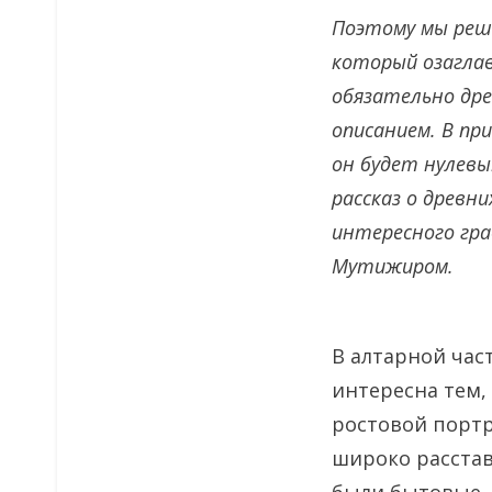
Поэтому мы реши
который озаглав
обязательно древ
описанием. В при
он будет нулевы
рассказ о древн
интересного гр
Мутижиром.
В алтарной час
интересна тем,
ростовой портр
широко расстав