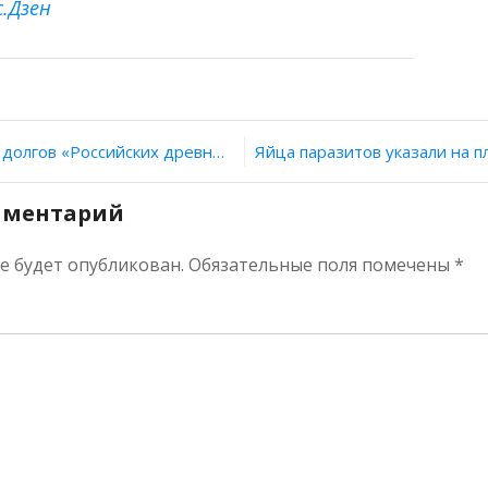
с.Дзен
щие
ти.
ия
лгов «Российских древностей»
ти
мментарий
ра
не будет опубликован.
Обязательные поля помечены
*