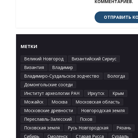
КОММЕНТАРИЕВ.
МЕТКИ
Великий Новгород
Византийский Сириус
Византия
Владимир
Владимиро-Суздальское зодчество
Вологда
Домонгольские соседи
Институт археологии РАН
Иркутск
Крым
Можайск
Москва
Московская область
Московские древности
Новгородская земля
Переславль-Залесский
Псков
Псковская земля
Русь Новгородская
Рязань
Сибирь
Смоленск
Старая Русса
Суздаль