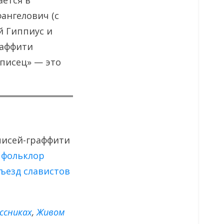
ается в
ангелович (с
ей Гиппиус и
раффити
«писец» — это
дписей-граффити
 фольклор
ъезд славистов
ссниках
,
Живом