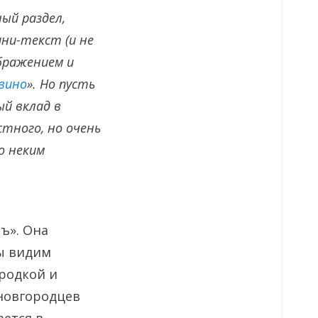
ый раздел,
ни-текст (и не
ображением и
вино
». Но пусть
й вклад в
стного, но очень
о неким
ъ». Она
мы видим
ородкой и
 новгородцев