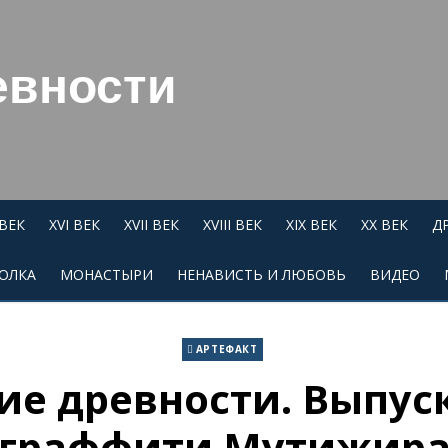
евности
 ВЕК
XVI ВЕК
XVII ВЕК
XVIII ВЕК
XIX ВЕК
XX ВЕК
Д
ОЛКА
МОНАСТЫРИ
НЕНАВИСТЬ И ЛЮБОВЬ
ВИДЕО
АРТЕФАКТ
е древности. Выпус
граффити Мутижир