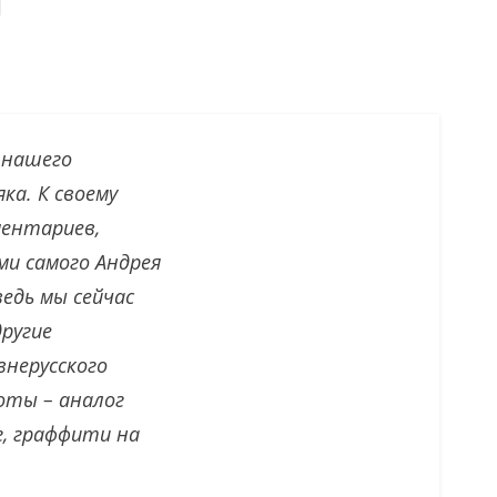
 нашего
ка. К своему
ментариев,
ми самого Андрея
едь мы сейчас
другие
нерусского
оты – аналог
г, граффити на