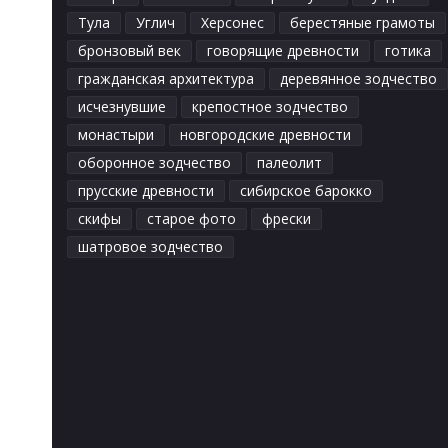
Тула
Углич
Херсонес
берестяные грамоты
бронзовый век
говорящие древности
готика
гражданская архитектура
деревянное зодчество
исчезнувшие
крепостное зодчество
монастыри
новгородские древности
оборонное зодчество
палеолит
прусские древности
сибирское барокко
скифы
старое фото
фрески
шатровое зодчество