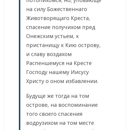
потопихомся; но, уповающе
на силу Божественнаго
Животворящаго Креста,
спасение получихом пред
Онежским устьем, к
пристанищу к Кию острову,
и славу воздахом
Распеншемуся на Кресте
Господу нашему Иисусу
Христу о оном избавлении.
Будуще же тогда на том
острове, на воспоминание
того своего спасения
водрузихом на том месте