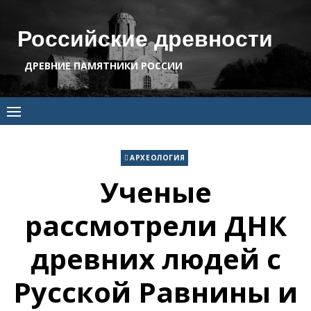
Skip
to
Российские древности
content
ДРЕВНИЕ ПАМЯТНИКИ РОССИИ
АРХЕОЛОГИЯ
Ученые
рассмотрели ДНК
древних людей c
Русской Равнины и