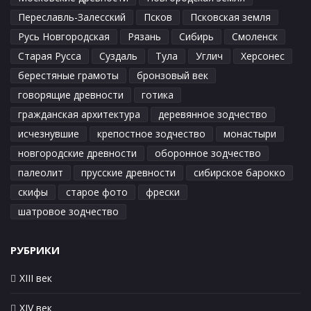
Переславль-Залесский
Псков
Псковская земля
Русь Новгородская
Рязань
Сибирь
Смоленск
Старая Русса
Суздаль
Тула
Углич
Херсонес
берестяные грамоты
бронзовый век
говорящие древности
готика
гражданская архитектура
деревянное зодчество
исчезнувшие
крепостное зодчество
монастыри
новгородские древности
оборонное зодчество
палеолит
прусские древности
сибирское барокко
скифы
старое фото
фрески
шатровое зодчество
РУБРИКИ
XIII век
XIV век