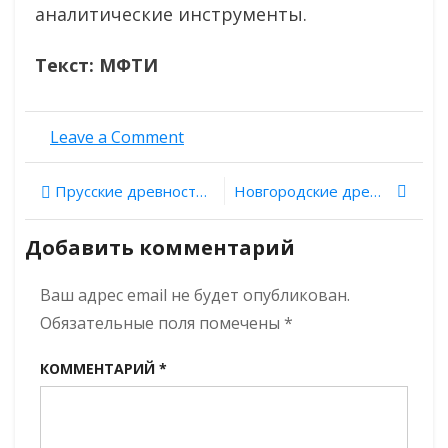
аналитические инструменты.
Текст: МФТИ
on
Leave a Comment
Ученые
рассмотрели
Навигация
Прусские древности. Выпуск 5: Кирха Лихтенхагена в Яблоневке
Новгородские древности. Выпуск 21: храм Двенадцати апостолов на Пропастех
ДНК
древних
по
людей
Добавить комментарий
c
записям
Русской
Ваш адрес email не будет опубликован.
Равнины
и
Обязательные поля помечены
*
Средней
Волги
КОММЕНТАРИЙ
*