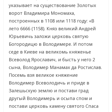
указывает на существование Золотых
ворот Владимира Мономаха,
построенных в 1108 или 1118 году: «В
лето 6666 (1158). Княз великий Андрей
Юрьевичь заложи церковь святую
Богородицю в Володимере. И потом
седе в Киеве на великомь княженье
Всеволод Ярославич, и бысть у него 2
сына, Володимер Манамах да Ростислав.
Посемь взя великое княжение
Володимер Всеволодичь и приде в
Залешьскую землю и постави град
другый Володимерь и осыпа спом и
постави церковь камену святого Спаса