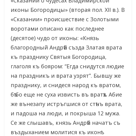
«Сказании о чудесах Владимирской
иконы Богородицы» (вторая пол. XII в.). В
«Сказании» происшествие с Золотыми
воротами описано как последнее
(десятое) чудо от иконы: «Князь
благородный Андрѣй създа Златая врата
къ празднику Святыя Богородица,
глаголя къ бояром: “Егда снидутся людие
на праздникъ и врата узрят”. Бывшу же
празднику, и снидеся народ къ вратом,
бѣ бо еще не суха извисть въ вратѣх. Абие
же вънезапу истръгшися от стѣнъ врата,
и падоша на люди, и покрыша 12 мужа.
Се же слышавъ, князь Андрѣй начатъ съ
въздыханием молитися къ иконѣ