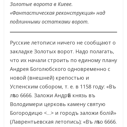
Золотые ворота в Киеве.
«Фантастическая реконструкция» над
подлинными остатками ворот.
Русские летописи ничего не сообщают о
закладке Золотых ворот. Надо полагать,
что их начали строить по единому плану
Андрея Боголюбского одновременно с
новой (внешней) крепостью и
Успенским собором, т. е. в 1158 году: «Въ
лѣто 6666. Заложи Андрѣй князь въ
Володимери церковь камену святую
Богородицю <…> и городъ заложи болiй»
(Лаврентьевская летопись); «Въ лѣто 6666.