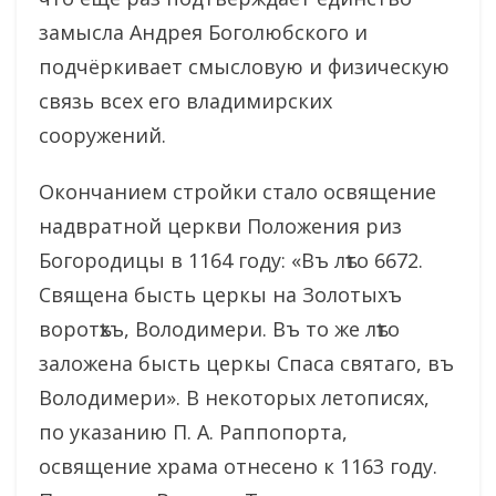
замысла Андрея Боголюбского и
подчёркивает смысловую и физическую
связь всех его владимирских
сооружений.
Окончанием стройки стало освящение
надвратной церкви Положения риз
Богородицы в 1164 году: «Въ лѣто 6672.
Священа бысть церкы на Золотыхъ
воротѣхъ, Володимери. Въ то же лѣто
заложена бысть церкы Спаса святаго, въ
Володимери». В некоторых летописях,
по указанию П. А. Раппопорта,
освящение храма отнесено к 1163 году.