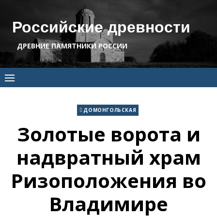
Skip
to
Российские древности
content
ДРЕВНИЕ ПАМЯТНИКИ РОССИИ
ДОМОНГОЛЬСКАЯ
Золотые ворота и
надвратный храм
Ризоположения во
Владимире