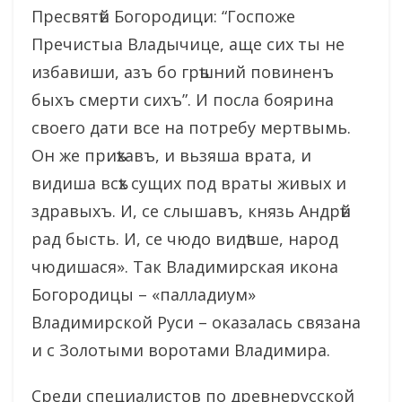
Пресвятѣй Богородици: “Госпоже
Пречистыа Владычице, аще сих ты не
избавиши, азъ бо грѣшний повиненъ
быхъ смерти сихъ”. И посла боярина
своего дати все на потребу мертвымь.
Он же приѣхавъ, и вьзяша врата, и
видиша всѣх сущих под враты живых и
здравыхъ. И, се слышавъ, князь Андрѣй
рад бысть. И, се чюдо видѣвше, народ
чюдишася». Так Владимирская икона
Богородицы – «палладиум»
Владимирской Руси – оказалась связана
и с Золотыми воротами Владимира.
Среди специалистов по древнерусской