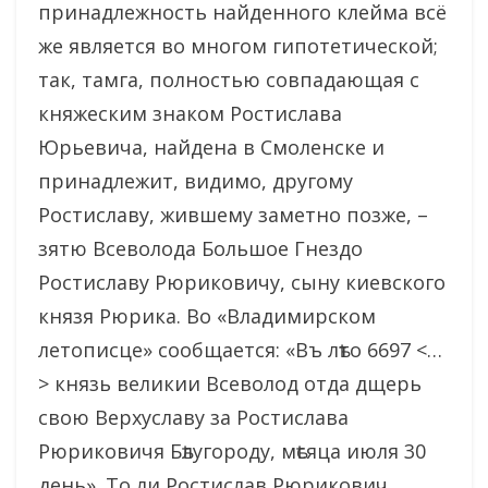
принадлежность найденного клейма всё
же является во многом гипотетической;
так, тамга, полностью совпадающая с
княжеским знаком Ростислава
Юрьевича, найдена в Смоленске и
принадлежит, видимо, другому
Ростиславу, жившему заметно позже, –
зятю Всеволода Большое Гнездо
Ростиславу Рюриковичу, сыну киевского
князя Рюрика. Во «Владимирском
летописце» сообщается: «Въ лѣто 6697 <…
> князь великии Всеволод отда дщерь
свою Верхуславу за Ростислава
Рюриковичя Бѣлугороду, мѣсяца июля 30
день». То ли Ростислав Рюрикович,