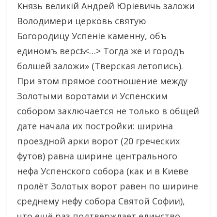
Князь великiй Андрей Юрiевичь заложи
Володимери церковь святую
Богородицу Успенiе каменну, объ
единомъ версѣ. <…> Тогда же и городъ
болшей заложи» (Тверская летопись).
При этом прямое соотношение между
Золотыми воротами и Успенским
собором заключается не только в общей
дате начала их постройки: ширина
проездной арки ворот (20 греческих
футов) равна ширине центрального
нефа Успенского собора (как и в Киеве
пролёт Золотых ворот равен по ширине
среднему нефу собора Святой Софии),
что ещё раз подтверждает единство