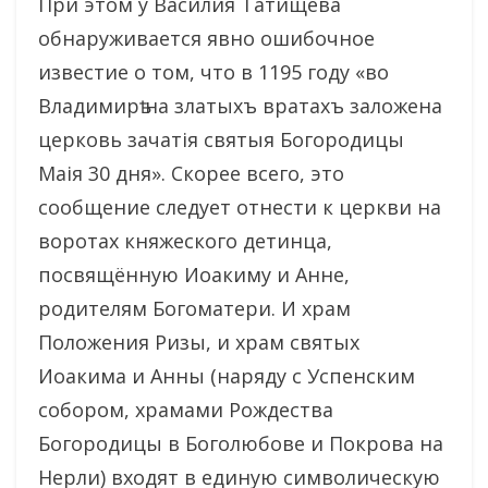
При этом у Василия Татищева
обнаруживается явно ошибочное
известие о том, что в 1195 году «во
Владимирѣ на златыхъ вратахъ заложена
церковь зачатiя святыя Богородицы
Маiя 30 дня». Скорее всего, это
сообщение следует отнести к церкви на
воротах княжеского детинца,
посвящённую Иоакиму и Анне,
родителям Богоматери. И храм
Положения Ризы, и храм святых
Иоакима и Анны (наряду с Успенским
собором, храмами Рождества
Богородицы в Боголюбове и Покрова на
Нерли) входят в единую символическую