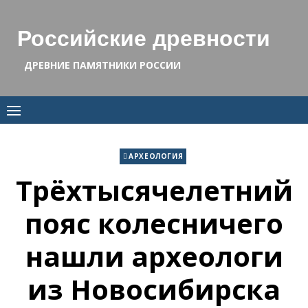
Skip
to
Российские древности
content
ДРЕВНИЕ ПАМЯТНИКИ РОССИИ
АРХЕОЛОГИЯ
Трёхтысячелетний
пояс колесничего
нашли археологи
из Новосибирска