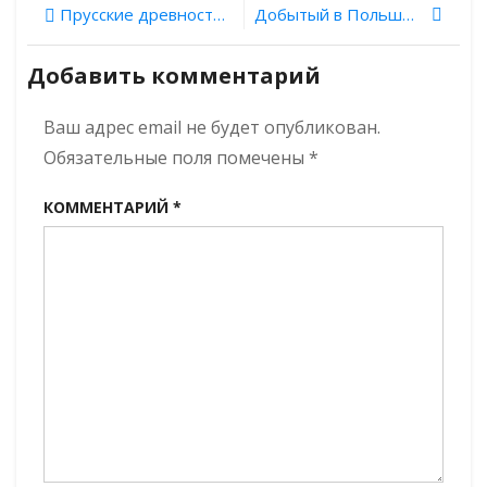
Навигация
Прусские древности. Выпуск 13. Кирха Шиллена
Добытый в Польше свинец экспортировали в Древнюю Русь
колесничего
нашли
по
археологи
Добавить комментарий
из Новосибирска
записям
Ваш адрес email не будет опубликован.
Обязательные поля помечены
*
КОММЕНТАРИЙ
*