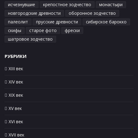
исчезнувшие
крепостное зодчество
монастыри
новгородские древности
оборонное зодчество
палеолит
прусские древности
сибирское барокко
скифы
старое фото
фрески
шатровое зодчество
РУБРИКИ
XIII век
XIV век
XIX век
XV век
XVI век
XVII век