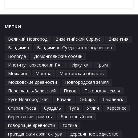
МЕТКИ
Великий Новгород
Византийский Сириус
Византия
Владимир
Владимиро-Суздальское зодчество
Вологда
Домонгольские соседи
Институт археологии РАН
Иркутск
Крым
Можайск
Москва
Московская область
Московские древности
Новгородская земля
Переславль-Залесский
Псков
Псковская земля
Русь Новгородская
Рязань
Сибирь
Смоленск
Старая Русса
Суздаль
Тула
Углич
Херсонес
берестяные грамоты
бронзовый век
говорящие древности
готика
гражданская архитектура
деревянное зодчество