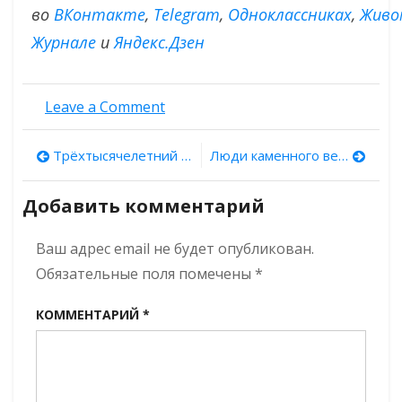
во
ВКонтакте
,
Тelegram
,
Одноклассниках
,
Живо
Журнале
и
Яндекс.Дзен
on
Leave a Comment
Добытый
в Польше
Навигация
Трёхтысячелетний пояс колесничего нашли археологи из Новосибирска
Люди каменного века умели использовать окружающий ландшафт для своих целей
свинец
экспортировали
по
в Древнюю
Добавить комментарий
Русь
записям
Ваш адрес email не будет опубликован.
Обязательные поля помечены
*
КОММЕНТАРИЙ
*