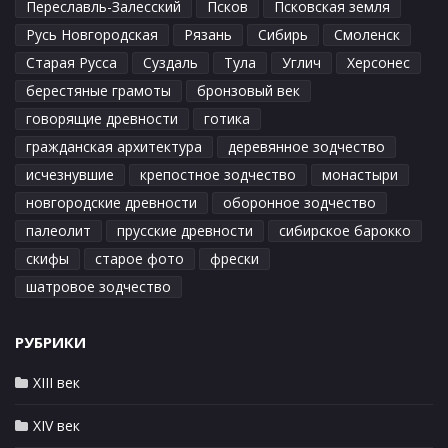
Переславль-Залесский
Псков
Псковская земля
Русь Новгородская
Рязань
Сибирь
Смоленск
Старая Русса
Суздаль
Тула
Углич
Херсонес
берестяные грамоты
бронзовый век
говорящие древности
готика
гражданская архитектура
деревянное зодчество
исчезнувшие
крепостное зодчество
монастыри
новгородские древности
оборонное зодчество
палеолит
прусские древности
сибирское барокко
скифы
старое фото
фрески
шатровое зодчество
РУБРИКИ
XIII век
XIV век