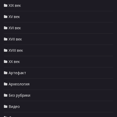
XIX век
XV век
XVI век
XVII век
XVIII век
XX век
Артефакт
Археология
Без рубрики
Видео