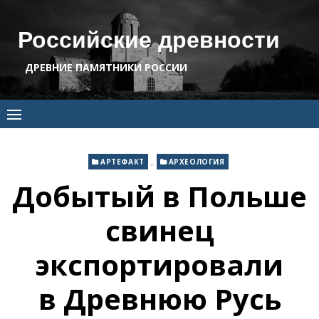
Skip
to
Российские древности
content
ДРЕВНИЕ ПАМЯТНИКИ РОССИИ
,
АРТЕФАКТ
АРХЕОЛОГИЯ
Добытый в Польше
свинец
экспортировали
в Древнюю Русь