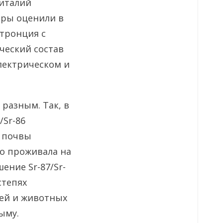
Виталий
оры оценили в
тронция с
ческий состав
лектрическом и
 разным. Так, в
/Sr-86
й почвы
но проживала на
ение Sr-87/Sr-
степях
дей и животных
ыму.