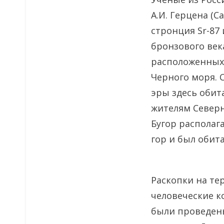
А.И. Герцена (
стронция Sr-87 
бронзового век
расположенных 
Черного моря. С
эры здесь обит
жителям Северн
Бугор располаг
гор и был обита
Раскопки на те
человеческие к
были проведены