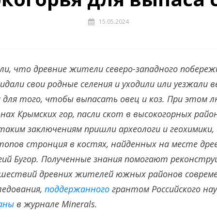
15.05.2024
ли, что древние жители северо-западного побереж
идали свои родные селения и уходили или уезжали в
 для того, чтобы выпасать овец и коз. При этом 
онах Крымских гор, пасли скот в высокогорных рай
 таким заключениям пришли археологи и геохимики,
опов стронция в костях, найденных на месте дре
лгий Бугор. Полученные знания помогают реконстр
ествий древних жителей южных районов современ
ледования,
поддержанного
грантом Российского на
аны
в журнале Minerals.