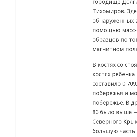
городище Долги
Тихомиров. Зде
обнаруженных а
помощью масс-
образцов по то
магнитном поля
В костях со сто
костях ребенка
составило 0,70
побережья и мо
побережье. В д
86 было выше —
Северного Крым
большую часть 