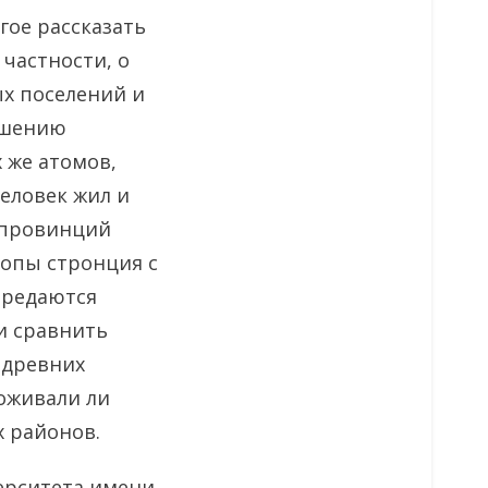
гое рассказать
 частности, о
ых поселений и
ношению
х же атомов,
человек жил и
х провинций
топы стронция с
ередаются
и сравнить
е древних
роживали ли
х районов.
верситета имени