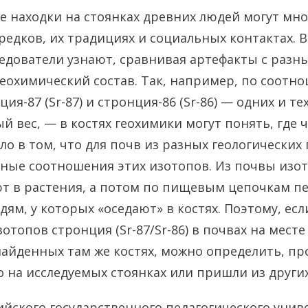
е находки на стоянках древних людей могут мно
редков, их традициях и социальных контактах. В
едователи узнают, сравнивая артефакты с разн
геохимический состав. Так, например, по соот
ия-87 (Sr-87) и стронция-86 (Sr-86) — одних и те
 вес, — в костях геохимики могут понять, где 
ело в том, что для почв из разных геологически
ные соотношения этих изотопов. Из почвы изо
т в растения, а потом по пищевым цепочкам п
ям, у которых «оседают» в костях. Поэтому, есл
отопов стронция (Sr-87/Sr-86) в почвах на мест
найденных там же костях, можно определить, п
 на исследуемых стоянках или пришли из други
ийского государственного педагогического уни