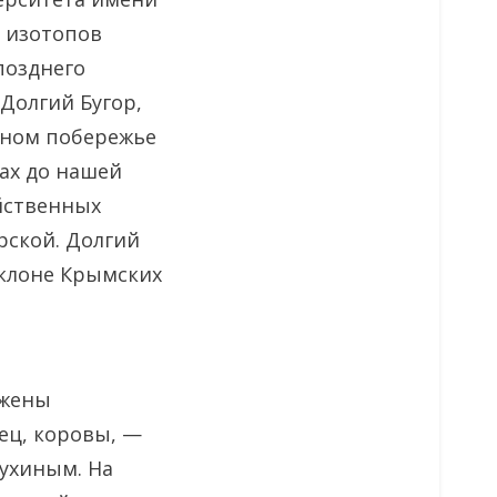
е изотопов
 позднего
 Долгий Бугор,
адном побережье
ках до нашей
ойственных
рской. Долгий
склоне Крымских
ужены
вец, коровы, —
тухиным. На