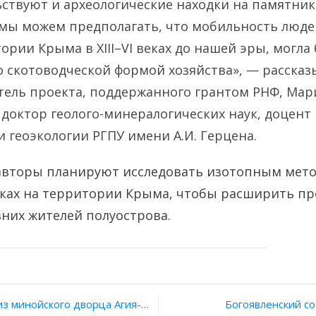
ствуют и археологические находки на памятник
 мы можем предполагать, что мобильность люде
ории Крыма в XIII–VI веках до нашей эры, могла
о скотоводческой формой хозяйства», — рассказ
тель проекта, поддержанного грантом РНФ, Ма
 доктор геолого-минералогических наук, доцент
и геоэкологии РГПУ имени А.И. Герцена.
авторы планируют исследовать изотопным мет
нках на территории Крыма, чтобы расширить пр
них жителей полуострова.
ия
о дворца Агия-Триада отлили из уральской руды
Богоявленский с