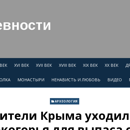
евности
 ВЕК
XVI ВЕК
XVII ВЕК
XVIII ВЕК
XIX ВЕК
XX ВЕК
Д
ОЛКА
МОНАСТЫРИ
НЕНАВИСТЬ И ЛЮБОВЬ
ВИДЕО
АРХЕОЛОГИЯ
ители Крыма уходили
когорья для выпаса 