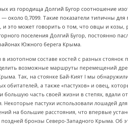
ных из городища Долгий Бугор соотношение из
— около 0,7099. Такие показатели типичны для
 и это может говорить о том, что овцы и козы,
орного поселения Долгий Бугор, постоянно пас
районах Южного берега Крыма.
 в изотопном составе костей с разных стоянок 
делить возможные маршруты перемещений дре
рыма. Так, на стоянке Бай-Кият I мы обнаружил
х обитателей, а также «пастухов» и овец, кото
 большую часть своей жизни в степях, вдали от
я. Некоторые пастухи использовали лошадей для
ний на большие расстояния, что впервые уста
и поздней бронзы Северо-Западного Крыма. Об 