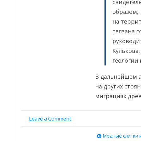
свидетель
образом,
на террит
связана с
руководи
Кулькова,
геологии 
В дальнейшем 
на других стоя
миграциях древ
on
Leave a Comment
Древние
жители
Навигац
Медные слитки из минойског
Крыма