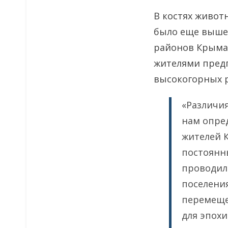
В костях живот
было еще выше 
районов Крыма,
жителями предг
высокогорных 
«Различия
нам опре
жителей К
постоянны
проводили
поселени
перемеще
для эпох