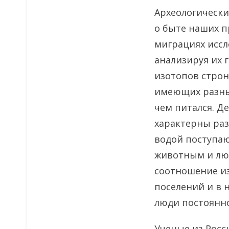
Археологически
о быте наших п
миграциях иссл
анализируя их 
изотопов стронц
имеющих разный
чем питался. Д
характерны раз
водой поступаю
животным и люд
соотношение из
поселений и в 
люди постоянно
Ученые из Росс