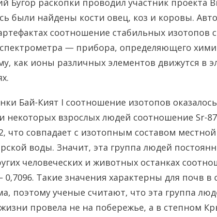
й Бугор раскопки проводил участник проекта 
сь были найдены кости овец, коз и коровы. Авт
ртефактах соотношение стабильных изотопов с
спектрометра — прибора, определяющего хими
му, как ионы различных элементов движутся в э
х.
янки Бай-Кият I соотношение изотопов оказалось
 и некоторых взрослых людей соотношение Sr-87
92, что совпадает с изотопным составом местно
рской воды. Значит, эта группа людей постоян
ругих человеческих и животных останках соотнош
 0,7096. Такие значения характерны для почв в 
а, поэтому ученые считают, что эта группа лю
жизни провела не на побережье, а в степном Кр