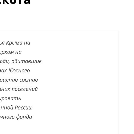
ья Крыма на
ерхом на
люди, обитавшие
онах Южного
 оценив состав
вних поселений
уировать
ной России.
учного фонда