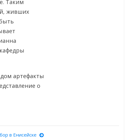
е. Таким
й, живших
 быть
ывает
рианна
 кафедры
одом артефакты
едставление о
обор в Енисейске