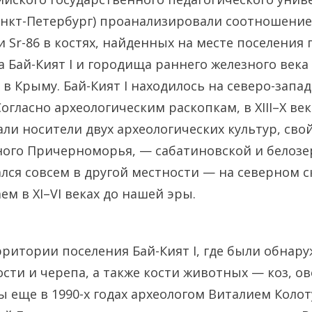
Санкт-Петербург) проанализировали соотношени
и Sr-86 в костях, найденных на месте поселения
а Бай-Кият I и городища раннего железного века
в Крыму. Бай-Кият I находилось на северо-зап
огласно археологическим раскопкам, в XIII–X ве
али носители двух археологических культур, св
ого Причерноморья, — сабатиновской и белозе
ался совсем в другой местности — на северном 
ем в XI–VI веках до нашей эры.
рритории поселения Бай-Кият I, где были обнар
ости и черепа, а также кости животных — коз, о
 еще в 1990-х годах археологом Виталием Коло