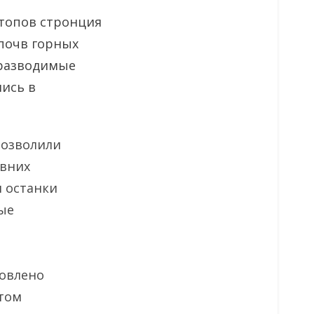
отопов стронция
 почв горных
 разводимые
лись в
позволили
вних
и останки
рые
новлено
этом