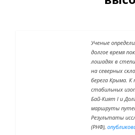
Ученые определи
долгое время пок
лошадях в степи
на северных скл
берега Крыма. К
стабильных изот
Бай-Кият I и До
маршруты путеш
Результаты исс
(РНФ),
опубликов