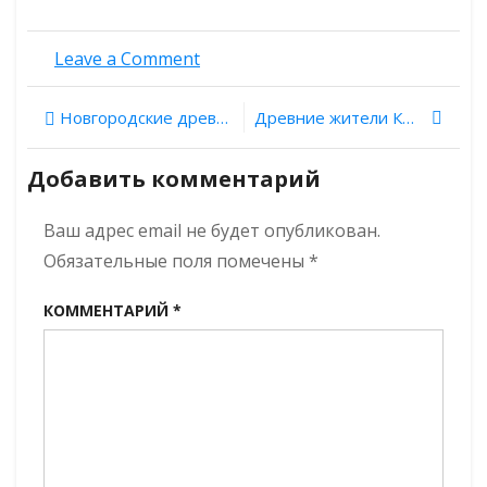
on
Leave a Comment
Медные
слитки
Навигация
Новгородские древности. Выпуск 36: Спасский собор Спасо-Преображенского монастыря в Старой Руссе
Древние жители Крыма уходили в степи и высокогорья для выпаса скота
из минойского
дворца
по
Агия-
Добавить комментарий
Триада
записям
отлили
Ваш адрес email не будет опубликован.
из уральской
руды
Обязательные поля помечены
*
КОММЕНТАРИЙ
*