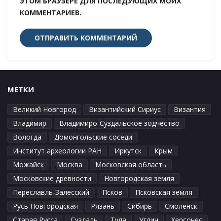
ЭТОМ БРАУЗЕРЕ ДЛЯ ПОСЛЕДУЮЩИХ МОИХ
КОММЕНТАРИЕВ.
МЕТКИ
Великий Новгород
Византийский Сириус
Византия
Владимир
Владимиро-Суздальское зодчество
Вологда
Домонгольские соседи
Институт археологии РАН
Иркутск
Крым
Можайск
Москва
Московская область
Московские древности
Новгородская земля
Переславль-Залесский
Псков
Псковская земля
Русь Новгородская
Рязань
Сибирь
Смоленск
Старая Русса
Суздаль
Тула
Углич
Херсонес