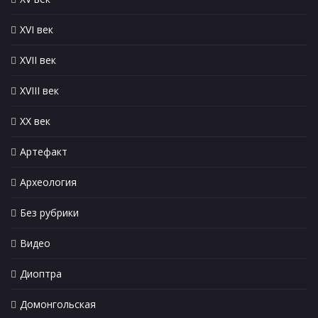
XVI век
XVII век
XVIII век
XX век
Артефакт
Археология
Без рубрики
Видео
Диоптра
Домонгольская