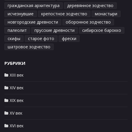
гражданская архитектура
деревянное зодчество
исчезнувшие
крепостное зодчество
монастыри
новгородские древности
оборонное зодчество
палеолит
прусские древности
сибирское барокко
скифы
старое фото
фрески
шатровое зодчество
РУБРИКИ
XIII век
XIV век
XIX век
XV век
XVI век