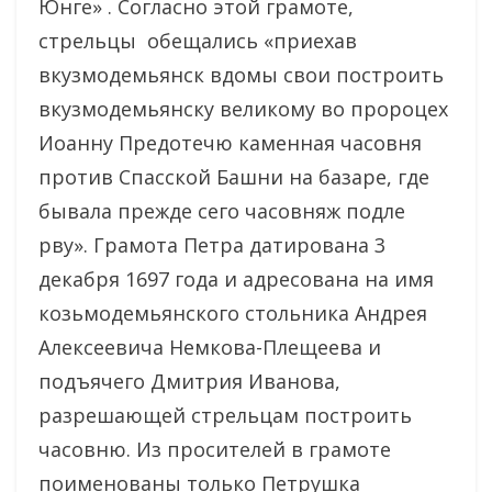
Юнге» . Согласно этой грамоте,
стрельцы обещались «приехав
вкузмодемьянск вдомы свои построить
вкузмодемьянску великому во пророцех
Иоанну Предотечю каменная часовня
против Спасской Башни на базаре, где
бывала прежде сего часовняж подле
рву». Грамота Петра датирована 3
декабря 1697 года и адресована на имя
козьмодемьянского стольника Андрея
Алексеевича Немкова-Плещеева и
подъячего Дмитрия Иванова,
разрешающей стрельцам построить
часовню. Из просителей в грамоте
поименованы только Петрушка