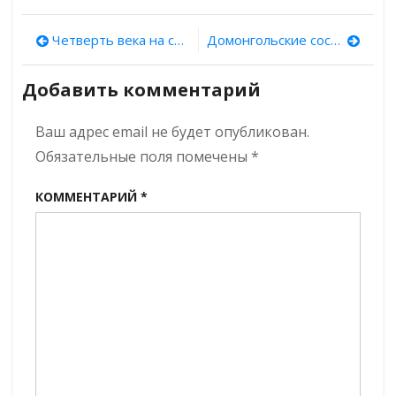
Древности
Марий
Навигация
Четверть века на суздальских селищах
Домонгольские соседи. Выпуск 5. Замковая церковь в Минске
Эл.
Выпуск
по
1:
Добавить комментарий
Стрелецкая
записям
часовня
Ваш адрес email не будет опубликован.
в
Козьмодемьянске
Обязательные поля помечены
*
КОММЕНТАРИЙ
*