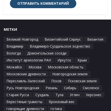
МЕТКИ
Великий Новгород
Византийский Сириус
Византия
Владимир
Владимиро-Суздальское зодчество
Вологда
Домонгольские соседи
Институт археологии РАН
Иркутск
Крым
Можайск
Москва
Московская область
Московские древности
Новгородская земля
Переславль-Залесский
Псков
Псковская земля
Русь Новгородская
Рязань
Сибирь
Смоленск
Старая Русса
Суздаль
Тула
Углич
Херсонес
берестяные грамоты
бронзовый век
говорящие древности
готика