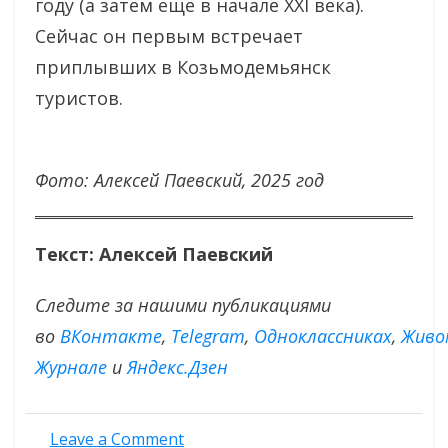
году (а затем еще в начале XXI века).
Сейчас он первым встречает
приплывших в Козьмодемьянск
туристов.
Фото: Алексей Паевский, 2025 год
Текст: Алексей Паевский
Следите за нашими публикациями
во
ВКонтакте
,
Тelegram
,
Одноклассниках
,
Живо
Журнале
и
Яндекс.Дзен
on
Leave a Comment