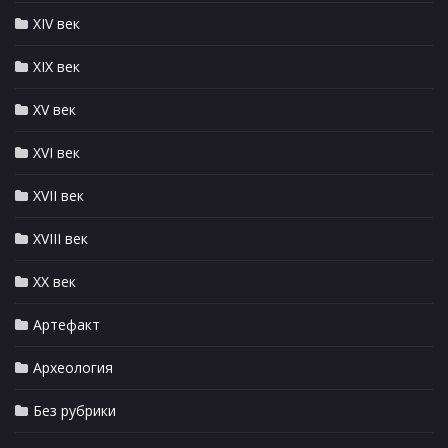
XIV век
XIX век
XV век
XVI век
XVII век
XVIII век
XX век
Артефакт
Археология
Без рубрики