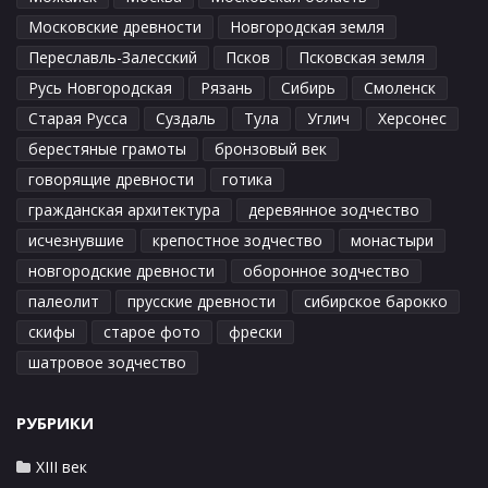
Московские древности
Новгородская земля
Переславль-Залесский
Псков
Псковская земля
Русь Новгородская
Рязань
Сибирь
Смоленск
Старая Русса
Суздаль
Тула
Углич
Херсонес
берестяные грамоты
бронзовый век
говорящие древности
готика
гражданская архитектура
деревянное зодчество
исчезнувшие
крепостное зодчество
монастыри
новгородские древности
оборонное зодчество
палеолит
прусские древности
сибирское барокко
скифы
старое фото
фрески
шатровое зодчество
РУБРИКИ
XIII век