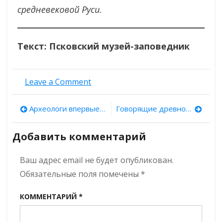
средневековой Руси.
Текст: Псковский музей-заповедник
on
Leave a Comment
Памяти
Инги
Навигация
Археологи впервые выстроили хронологию древностей юго-востока Финского залива
Говорящие древности. Выпуск 14: шпионские страсти
Константиновны
Лабутиной
по
(1934-
Добавить комментарий
2025)
записям
Ваш адрес email не будет опубликован.
Обязательные поля помечены
*
КОММЕНТАРИЙ
*