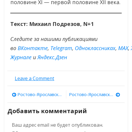
половине XI — первой половине XII века.
Текст: Михаил Подрезов, N+1
Следите за нашими публикациями
во
ВКонтакте
,
Тelegram
,
Одноклассниках
,
MAX
,
Журнале
и
Яндекс.Дзен
on
Leave a Comment
В Прикамье
нашли
Навигация
Ростово-Ярославские древности. Выпуск 2: храм Воскресения Христова Ростовского Кремля
Ростово-Ярославские древности. Выпуск 3: Церковь Ильи Пророка в Ярославле
средневековое
серебряное
по
украшение
Добавить комментарий
с выгравированными
записям
антропоморфами
Ваш адрес email не будет опубликован.