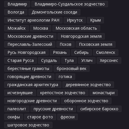
Владимир
Владимиро-Суздальское зодчество
Вологда
Домонгольские соседи
Институт археологии РАН
Иркутск
Крым
Можайск
Москва
Московская область
Московские древности
Новгородская земля
Переславль-Залесский
Псков
Псковская земля
Русь Новгородская
Рязань
Сибирь
Смоленск
Старая Русса
Суздаль
Тула
Углич
Херсонес
берестяные грамоты
бронзовый век
говорящие древности
готика
гражданская архитектура
деревянное зодчество
исчезнувшие
крепостное зодчество
монастыри
новгородские древности
оборонное зодчество
палеолит
прусские древности
сибирское барокко
скифы
старое фото
фрески
шатровое зодчество