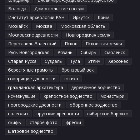
Вологда
Домонгольские соседи
Институт археологии РАН
Иркутск
Крым
Можайск
Москва
Московская область
Московские древности
Новгородская земля
Переславль-Залесский
Псков
Псковская земля
Русь Новгородская
Рязань
Сибирь
Смоленск
Старая Русса
Суздаль
Тула
Углич
Херсонес
берестяные грамоты
бронзовый век
говорящие древности
готика
гражданская архитектура
деревянное зодчество
исчезнувшие
крепостное зодчество
монастыри
новгородские древности
оборонное зодчество
палеолит
прусские древности
сибирское барокко
скифы
старое фото
фрески
шатровое зодчество