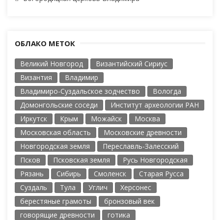
ОБЛАКО МЕТОК
Великий Новгород
Византийский Сириус
Византия
Владимир
Владимиро-Суздальское зодчество
Вологда
Домонгольские соседи
Институт археологии РАН
Иркутск
Крым
Можайск
Москва
Московская область
Московские древности
Новгородская земля
Переславль-Залесский
Псков
Псковская земля
Русь Новгородская
Рязань
Сибирь
Смоленск
Старая Русса
Суздаль
Тула
Углич
Херсонес
берестяные грамоты
бронзовый век
говорящие древности
готика