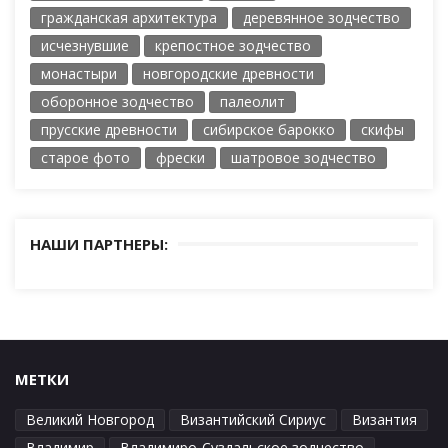
гражданская архитектура
деревянное зодчество
исчезнувшие
крепостное зодчество
монастыри
новгородские древности
оборонное зодчество
палеолит
прусские древности
сибирское барокко
скифы
старое фото
фрески
шатровое зодчество
НАШИ ПАРТНЕРЫ:
МЕТКИ
Великий Новгород
Византийский Сириус
Византия
Владимир
Владимиро-Суздальское зодчество