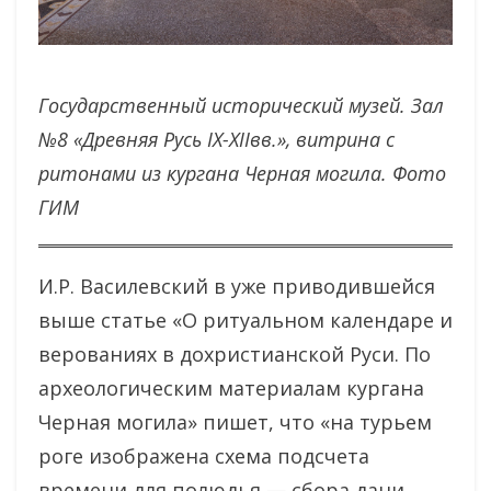
Государственный исторический музей. Зал
№8 «Древняя Русь IX-XIIвв.», витрина с
ритонами из кургана Черная могила. Фото
ГИМ
И.Р. Василевский в уже приводившейся
выше статье «О ритуальном календаре и
верованиях в дохристианской Руси. По
археологическим материалам кургана
Черная могила» пишет, что «на турьем
роге изображена схема подсчета
времени для полюдья — сбора дани