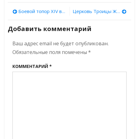
Ритоны
с
Навигация
Боевой топор XIV века
Церковь Троицы Живоначальной в Листах
Черной
могилы
по
Добавить комментарий
записям
Ваш адрес email не будет опубликован.
Обязательные поля помечены
*
КОММЕНТАРИЙ
*