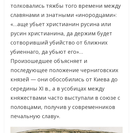
толковались тяжбы того времени между
славянами и знатными «инородцами»:
«…аще убьет христианин русина или
русин христианина, да держим будет
сотворивший убийство от ближних
убиеннаго, да убьют его»…
Произошедшее объясняет и
последующее положение черниговских
князей — они обособились от Киева до
середины XI в., а в усобицах между
княжествами часто выступали в союзе с
половцами, получив у современников
печальную славу».