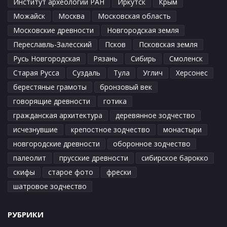
Институт археологии РАН
Иркутск
Крым
Можайск
Москва
Московская область
Московские древности
Новгородская земля
Переславль-Залесский
Псков
Псковская земля
Русь Новгородская
Рязань
Сибирь
Смоленск
Старая Русса
Суздаль
Тула
Углич
Херсонес
берестяные грамоты
бронзовый век
говорящие древности
готика
гражданская архитектура
деревянное зодчество
исчезнувшие
крепостное зодчество
монастыри
новгородские древности
оборонное зодчество
палеолит
прусские древности
сибирское барокко
скифы
старое фото
фрески
шатровое зодчество
РУБРИКИ