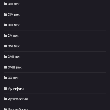
XIII век
XIV век
XIX век
XV век
XVI век
XVII век
XVIII век
XX век
Артефакт
Археология
Без рубрики