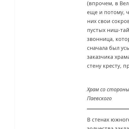
(впрочем, в Ве
еще и потому, 
них свои сокро
пустых ниш-тай
звонница, кото
сначала был ус
заказчика храм
стену кресту, 
Храм со стороны
Паевского
В стенах южног
зодчества закл