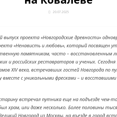
20.07.2025
 выпуск проекта «Новгородские древности» однов
оекта «Ненависть и любовь», который посвящен у
твенную памятникам, часто – восстановленным л
ких и российских реставраторов и ученых. Сегодня
рамов XIV века, встречавших гостей Новгорода по п
у вместе с уникальными фресками – и восставшими 
старину встречал путника еще на подъезде чем-т
был храм, или даже несколько. Более половины тыс
еликий Новгород из Москвы, на въезде в город вст