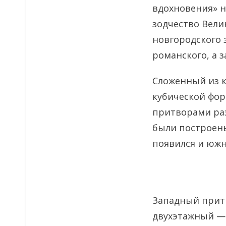
вдохновения» н
зодчество Вели
новгородского 
романского, а 
Сложенный из к
кубической фо
притворами раз
были построены
появился и юж
Западный прит
двухэтажный — 