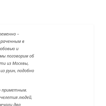
ременно –
траченным в
юбовью и
 мы поговорим об
ути из Москвы,
из руин, подобно
о приметным.
ячелетия людей,
речали два