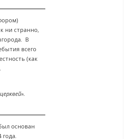
фором)
к ни странно,
вгорода. В
ебытия всего
естность (как
.
церквей».
 был основан
 года.