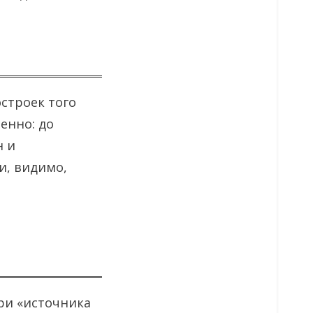
остроек того
енно: до
н и
и, видимо,
ри «источника