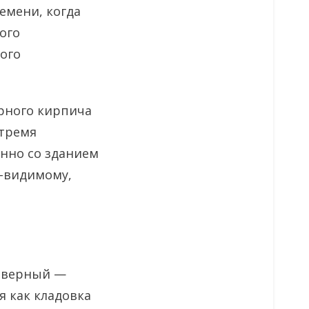
емени, когда
ого
ого
рного кирпича
тремя
нно со зданием
о-видимому,
северный —
я как кладовка