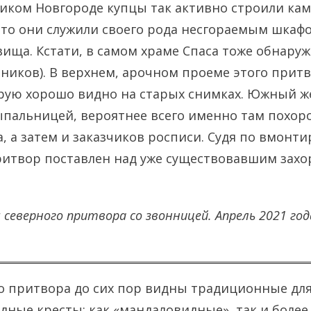
ликом Новгороде купцы так активно строили к
что они служили своего рода несгораемым шкафо
вища. Кстати, в самом храме Спаса тоже обнару
ников). В верхнем, арочном проеме этого прит
рую хорошо видно на старых снимках. Южный ж
ыпальницей, вероятнее всего именно там похор
а, а затем и заказчиков росписи. Судя по вмонт
притвор поставлен над уже существовавшим зах
 северного притвора со звонницей. Апрель 2021 год
о притвора до сих пор видны традиционные для
адные кресты: как «мандаловидные», так и боле