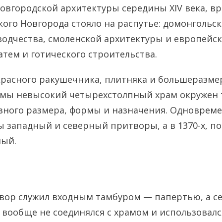
овгородской архитектуры середины XIV века, вр
кого Новгорода стояло на распутье: домонгольск
зодчества, смоленской архитектуры и европейск
затем и готического строительства.
расного ракушечника, плитняка и большеразме
рмы невысокий четырехстолпный храм окружен 
ного размера, формы и назначения. Одновреме
 западный и северный притворы, а в 1370-х, п
ный.
вор служил входным тамбуром — папертью, а 
вообще не соединялся с храмом и использовалс