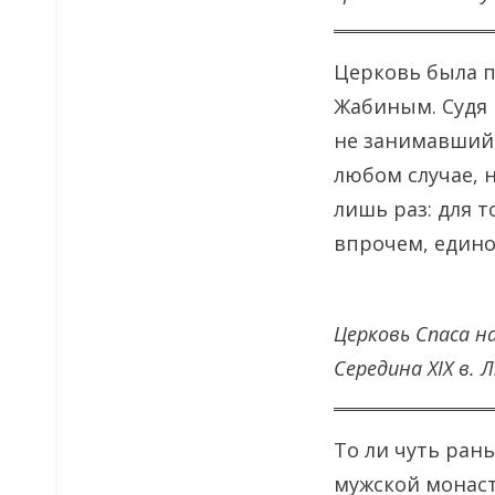
Церковь была п
Жабиным. Судя п
не занимавший 
любом случае, 
лишь раз: для т
впрочем, едино
Церковь Спаса на
Середина XIX в. Л
То ли чуть ран
мужской монаст