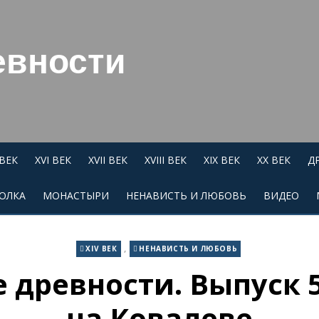
евности
 ВЕК
XVI ВЕК
XVII ВЕК
XVIII ВЕК
XIX ВЕК
XX ВЕК
Д
ОЛКА
МОНАСТЫРИ
НЕНАВИСТЬ И ЛЮБОВЬ
ВИДЕО
,
XIV ВЕК
НЕНАВИСТЬ И ЛЮБОВЬ
 древности. Выпуск 5
на Ковалеве