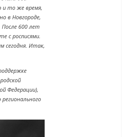
 и то же время,
но в Новгороде,
. После 600 лет
е с росписями.
м сегодня. Итак,
 поддержке
ородской
й Федерации),
о регионального