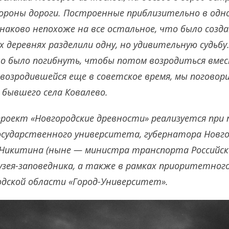
тороны дороги. Построенные приблизительно в одно
наково непохоже на все остальное, что было созда
х деревнях разделили одну, но удивительную судьбу
о было погибнуть, чтобы потом возродиться вмест
, возродившейся еще в советское время, мы поговори
з бывшего села Ковалево.
роект «Новгородские древности» реализуется при
осударственного университета, губернатора Новг
Никитина (ныне — министра транспорта Российско
узея-заповедника, а также в рамках приоритетног
одской области «Город-Университет».