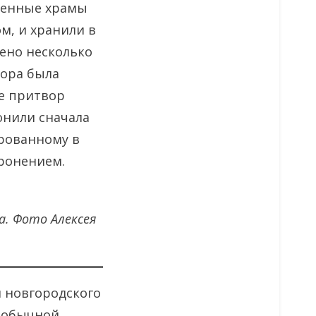
аменные храмы
м, и хранили в
жено несколько
вора была
е притвор
онили сначала
ированному в
оронением.
а. Фото Алексея
 новгородского
е обычной