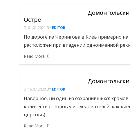
Домонгольские
Остре
01.01.2021
BY
EDITOR
По дороге из Чернигова в Киев примерно на 
расположен при впадении одноименной реки 
Read More
Домонгольские
15.07.2020
BY
EDITOR
Наверное, ни один из сохранившихся храмов
количества споров у исследователей, как кие
церковь).
Read More