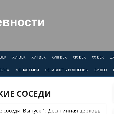
евности
 ВЕК
XVI ВЕК
XVII ВЕК
XVIII ВЕК
XIX ВЕК
XX ВЕК
Д
ОЛКА
МОНАСТЫРИ
НЕНАВИСТЬ И ЛЮБОВЬ
ВИДЕО
ИЕ СОСЕДИ
 соседи. Выпуск 1: Десятинная церковь