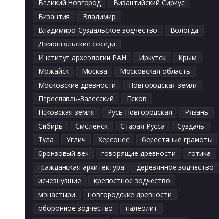
Великий Новгород
Византийский Сириус
Византия
Владимир
Владимиро-Суздальское зодчество
Вологда
Домонгольские соседи
Институт археологии РАН
Иркутск
Крым
Можайск
Москва
Московская область
Московские древности
Новгородская земля
Переславль-Залесский
Псков
Псковская земля
Русь Новгородская
Рязань
Сибирь
Смоленск
Старая Русса
Суздаль
Тула
Углич
Херсонес
берестяные грамоты
бронзовый век
говорящие древности
готика
гражданская архитектура
деревянное зодчество
исчезнувшие
крепостное зодчество
монастыри
новгородские древности
оборонное зодчество
палеолит