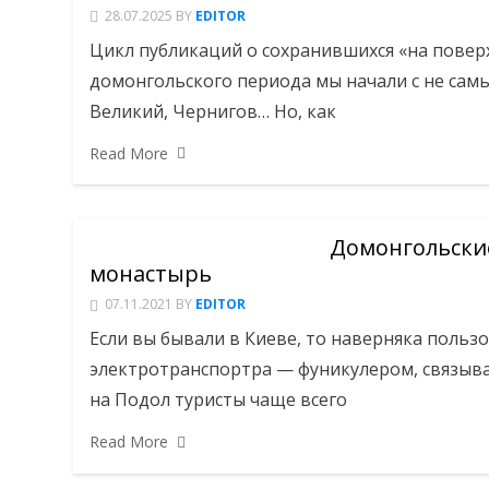
28.07.2025
BY
EDITOR
Цикл публикаций о сохранив­шихся «на повер
домонгольского периода мы начали с не самы
Великий, Чернигов… Но, как
Read More
Домонгольские
монастырь
07.11.2021
BY
EDITOR
Если вы бывали в Киеве, то наверняка поль
электротранспортра — фуникулером, связыв
на Подол туристы чаще всего
Read More