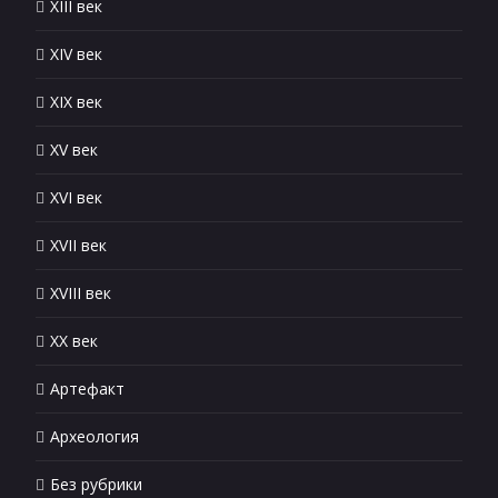
XIII век
XIV век
XIX век
XV век
XVI век
XVII век
XVIII век
XX век
Артефакт
Археология
Без рубрики