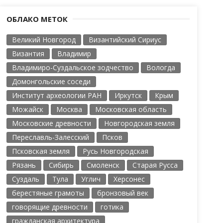
ОБЛАКО МЕТОК
Великий Новгород
Византийский Сириус
Византия
Владимир
Владимиро-Суздальское зодчество
Вологда
Домонгольские соседи
Институт археологии РАН
Иркутск
Крым
Можайск
Москва
Московская область
Московские древности
Новгородская земля
Переславль-Залесский
Псков
Псковская земля
Русь Новгородская
Рязань
Сибирь
Смоленск
Старая Русса
Суздаль
Тула
Углич
Херсонес
берестяные грамоты
бронзовый век
говорящие древности
готика
гражданская архитектура