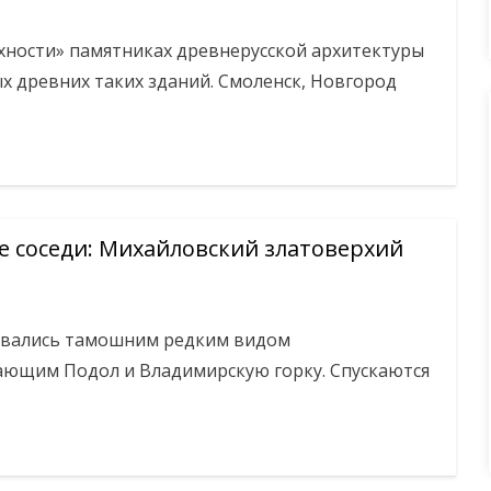
хности» па­мятниках древнерусской ар­хитектуры
х древних так­их зданий. Смоленск, Новгород
 соседи: Михайловский златоверхий
зовались тамошним редким видом
ающим Подол и Владимирскую горку. Спускаются