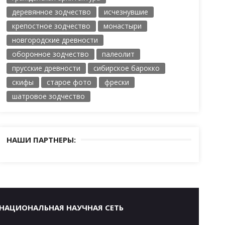
деревянное зодчество
исчезнувшие
крепостное зодчество
монастыри
новгородские древности
оборонное зодчество
палеолит
прусские древности
сибирское барокко
скифы
старое фото
фрески
шатровое зодчество
НАШИ ПАРТНЕРЫ:
НАЦИОНАЛЬНАЯ НАУЧНАЯ СЕТЬ