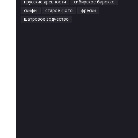
прусские древности
сибирское барокко
скифы
старое фото
фрески
шатровое зодчество