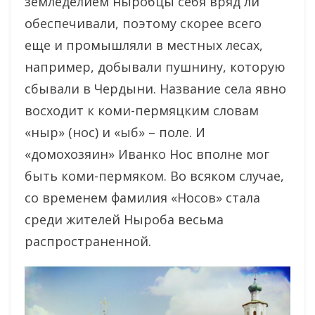
земледелием ныробцы себя вряд ли
обеспечивали, поэтому скорее всего
еще и промышляли в местных лесах,
например, добывали пушнину, которую
сбывали в Чердыни. Название села явно
восходит к коми-пермяцким словам
«ныр» (нос) и «ыб» – поле. И
«домохозяин» Иванко Нос вполне мог
быть коми-пермяком. Во всяком случае,
со временем фамилия «Носов» стала
среди жителей Ныроба весьма
распространенной.