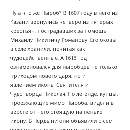
Ну а что же Ныроб? В 1607 году в него из
Казани вернулись четверо из пятерых
крестьян, пострадавших за помощь
Михаилу Никитичу Романову. Его оковы
в селе хранили, почитая как
чудодейственные. А 1613 год
ознаменовался для ныробцев не только
приходом нового царя, но и
явлением иконы Святителя и
Чудотворца Николая. По легенде, купцы,
проезжающие мимо Ныроба, видели в
версте от него стоящую на пеньке
икону. В Чердыни они объявили о сем
чуде местным жителям и те икону