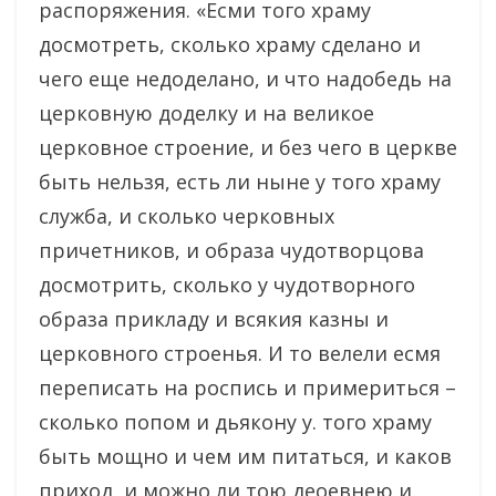
распоряжения. «Есми того храму
досмотреть, сколько храму сделано и
чего еще недоделано, и что надобедь на
церковную доделку и на великое
церковное строение, и без чего в церкве
быть нельзя, есть ли ныне у того храму
служба, и сколько черковных
причетников, и образа чудотворцова
досмотрить, сколько у чудотворного
образа прикладу и всякия казны и
церковного строенья. И то велели есмя
переписать на роспись и примериться –
сколько попом и дьякону у. того храму
быть мощно и чем им питаться, и каков
приход, и можно ли тою деоевнею и