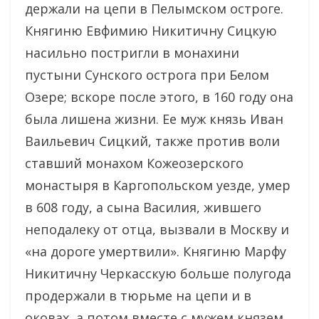
держали на цепи в Пелымском остроге.
Княгиню Евфимию Никитичну Сицкую
насильно постригли в монахини
пустыни Сунского острога при Белом
Озере; вскоре после этого, в 160 году она
была лишена жизни. Ее муж князь Иван
Ваильевич Сицкий, также против воли
ставший монахом Кожеозерского
монастыря в Каргопольском уезде, умер
в 608 году, а сына Василия, жившего
неподалеку от отца, вызвали в Москву и
«на дороге умертвили». Княгиню Марфу
Никитичну Черкасскую больше полугода
продержали в тюрьме на цепи и в
оковах, а потом вместе с мужем князем