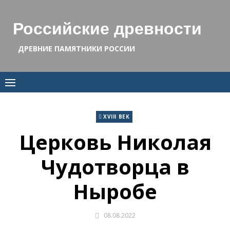
Skip
to
Российские древности
content
ДРЕВНИЕ ПАМЯТНИКИ РОССИИ
XVIII ВЕК
Церковь Николая
Чудотворца в
Ныробе
08.08.2022