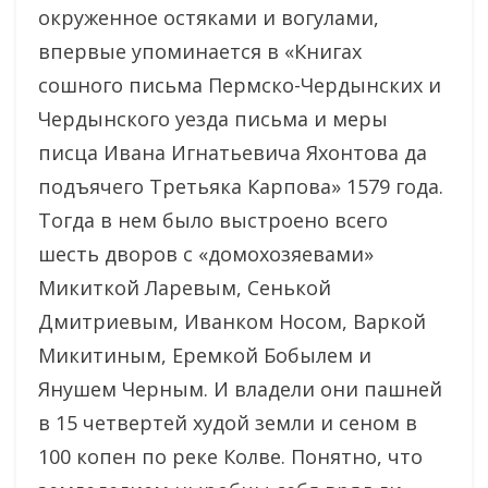
окруженное остяками и вогулами,
впервые упоминается в «Книгах
сошного письма Пермско-Чердынских и
Чердынского уезда письма и меры
писца Ивана Игнатьевича Яхонтова да
подъячего Третьяка Карпова» 1579 года.
Тогда в нем было выстроено всего
шесть дворов с «домохозяевами»
Микиткой Ларевым, Сенькой
Дмитриевым, Иванком Носом, Варкой
Микитиным, Еремкой Бобылем и
Янушем Черным. И владели они пашней
в 15 четвертей худой земли и сеном в
100 копен по реке Колве. Понятно, что