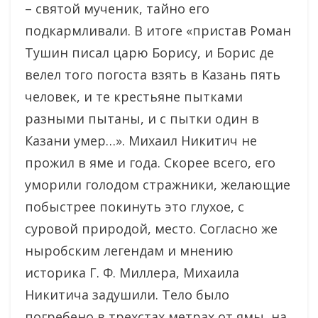
– святой мученик, тайно его
подкармливали. В итоге «пристав Роман
Тушин писал царю Борису, и Борис де
велел того погоста взять в Казань пять
человек, и те крестьяне пытками
разными пытаны, и с пытки один в
Казани умер…». Михаил Никитич не
прожил в яме и года. Скорее всего, его
уморили голодом стражники, желающие
побыстрее покинуть это глухое, с
суровой природой, место. Согласно же
ныробским легендам и мнению
историка Г. Ф. Миллера, Михаила
Никитича задушили. Тело было
погребено в трехстах метрах от ямы, на