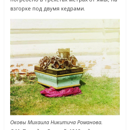
взгорке под двумя кедрами.
Оковы Михаила Никитича Романова.