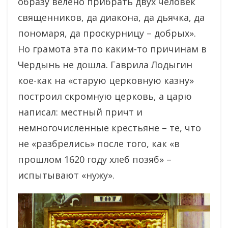
образу велено прибрать двух человек
священников, да диакона, да дьячка, да
пономаря, да проскурницу – добрых».
Но грамота эта по каким-то причинам в
Чердынь не дошла. Гаврила Лодыгин
кое-как на «старую церковную казну»
построил скромную церковь, а царю
написал: местный причт и
немногочисленные крестьяне – те, что
не «разбрелись» после того, как «в
прошлом 1620 году хлеб позяб» –
испытывают «нужу».